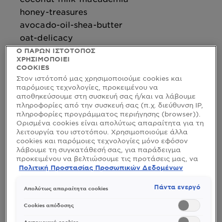
honey-treasures
avocado-oil-shea-butter
oat-delicacy
Ο ΠΑΡΩΝ ΙΣΤΟΤΟΠΟΣ
ΧΡΗΣΙΜΟΠΟΙΕΙ
SKINACTIVE
COOKIES
BB Cream
Στον ιστότοπό μας χρησιμοποιούμε cookies και
botanicals
παρόμοιες τεχνολογίες, προκειμένου να
αποθηκεύσουμε στη συσκευή σας ή/και να λάβουμε
charcoal
πληροφορίες από την συσκευή σας (π.χ. διεύθυνση IP,
hyaluron
πληροφορίες προγράμματος περιήγησης (browser)).
Barrier Protect Cream Cleanser Κρέμα
Ορισμένα cookies είναι απολύτως απαραίτητα για τη
Καθαρισμού Προσώπου
λειτουργία του ιστοτόπου. Χρησιμοποιούμε άλλα
cookies και παρόμοιες τεχνολογίες μόνο εφόσον
Fresh & Plump Sorbet Cream Ενυδατική με
λάβουμε τη συγκατάθεσή σας, για παράδειγμα
Υαλουρονικό
προκειμένου να βελτιώσουμε τις προτάσεις μας, να
Ορός Ενυδάτωσης Προσώπου με
αναλύσουμε τη χρήση, να προσαρμόσουμε το
Πολιτική Προστασίας Προσωπικών Δεδομένων
Υαλουρονικό Οξύ
περιεχόμενο στα ενδιαφέροντά σας ή να
αναγνωρίσουμε τον browser/ τη συσκευή σας για τη
Πάντα ενεργό
Απολύτως απαραίτητα cookies
δημιουργία προφίλ με τα ενδιαφέροντά σας και να
micellaire
σας δείχνουμε σχετικό διαφημιστικό περιεχόμενο σε
Cookies απόδοσης
salicylic
άλλες διαδικτυακές προτάσεις. Μπορείτε να
αποδεχθείτε cookies τα οποία δεν είναι απαραίτητα
Λειτουργικά cookies