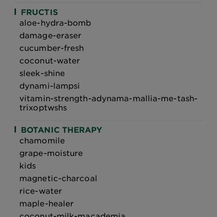
FRUCTIS
aloe-hydra-bomb
damage-eraser
cucumber-fresh
coconut-water
sleek-shine
dynami-lampsi
vitamin-strength-adynama-mallia-me-tash-
trixoptwshs
BOTANIC THERAPY
chamomile
grape-moisture
kids
magnetic-charcoal
rice-water
maple-healer
coconut-milk-macademia