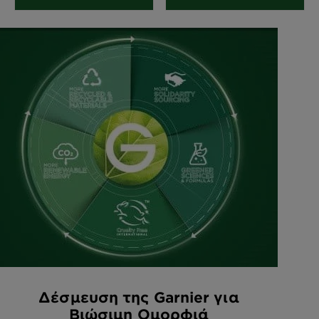
Δέσμευση της Garnier για
Βιώσιμη Ομορφιά