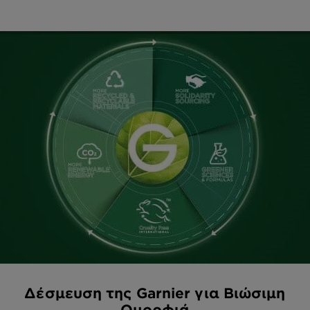
Δέσμευση της Garnier για Βιώσιμη
Ομορφιά