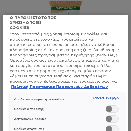
Ο ΠΑΡΩΝ ΙΣΤΟΤΟΠΟΣ
ΧΡΗΣΙΜΟΠΟΙΕΙ
COOKIES
Στον ιστότοπό μας χρησιμοποιούμε cookies και
παρόμοιες τεχνολογίες, προκειμένου να
αποθηκεύσουμε στη συσκευή σας ή/και να λάβουμε
πληροφορίες από την συσκευή σας (π.χ. διεύθυνση IP,
πληροφορίες προγράμματος περιήγησης (browser)).
Ορισμένα cookies είναι απολύτως απαραίτητα για τη
λειτουργία του ιστοτόπου. Χρησιμοποιούμε άλλα
cookies και παρόμοιες τεχνολογίες μόνο εφόσον
λάβουμε τη συγκατάθεσή σας, για παράδειγμα
AMBRE SOLAIRE KIDS
προκειμένου να βελτιώσουμε τις προτάσεις μας, να
Παιδικό Αντηλιακό Γαλάκτωμα SPF50+
αναλύσουμε τη χρήση, να προσαρμόσουμε το
Πολιτική Προστασίας Προσωπικών Δεδομένων
περιεχόμενο στα ενδιαφέροντά σας ή να
& για Ευαίσθητες Επιδερμίδες
αναγνωρίσουμε τον browser/ τη συσκευή σας για τη
Πάντα ενεργό
Απολύτως απαραίτητα cookies
δημιουργία προφίλ με τα ενδιαφέροντά σας και να
σας δείχνουμε σχετικό διαφημιστικό περιεχόμενο σε
δείτε όλες τις αξιολογήσεις
No reviews
Cookies απόδοσης
άλλες διαδικτυακές προτάσεις. Μπορείτε να
αποδεχθείτε cookies τα οποία δεν είναι απαραίτητα
Λειτουργικά cookies
ΔΕΊΤΕ ΠΕΡΙΣΣΌΤΕΡΑ
(«Αποδοχή όλων»), να τα απορρίψετε («Απόρριψη
όλων») ή να ρυθμίσετε και να αποθηκεύσετε τις
Cookies στόχευσης