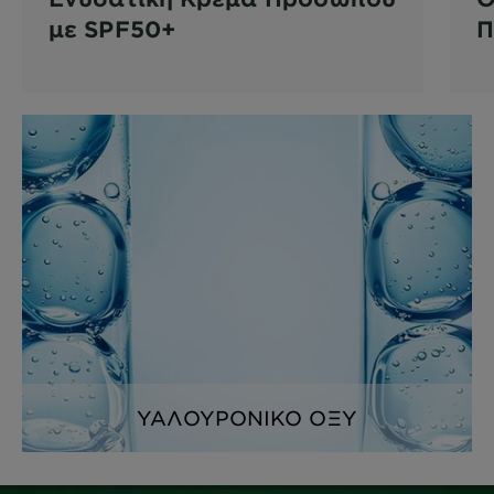
με SPF50+
Π
Ο
ΥΑΛΟΥΡΟΝΙΚΟ ΟΞΥ