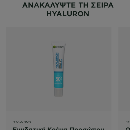
ΑΝΑΚΑΛΥΨΤΕ ΤΗ ΣΕΙΡΑ
HYALURON
HYALURON
HY
Ενυδατική Κρέμα Προσώπου
Ο