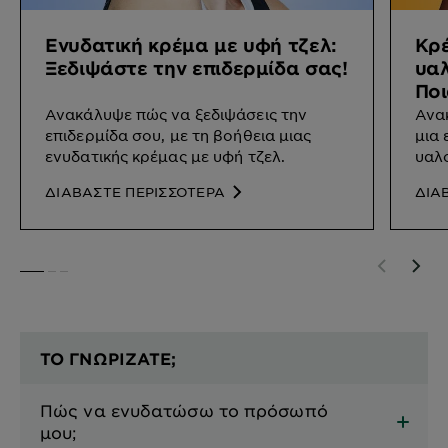
Ενυδατική κρέμα με υφή τζελ:
Κρ
Ξεδιψάστε την επιδερμίδα σας!
υαλ
Ποι
Ανακάλυψε πώς να ξεδιψάσεις την
Ανακ
επιδερμίδα σου, με τη βοήθεια μιας
μια
ενυδατικής κρέμας με υφή τζελ.
υαλο
ΔΙΑΒΑΣΤΕ ΠΕΡΙΣΣΟΤΕΡΑ
ΔΙΑ
SLIDE 1
SLIDE 2
SLIDE 3
ΤΟ ΓΝΩΡΙΖΑΤΕ;
Πώς να ενυδατώσω το πρόσωπό
μου;