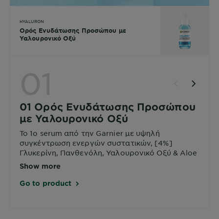
HYALURON
Ορός Ενυδάτωσης Προσώπου με
Υαλουρονικό Οξύ
01
01 Ορός Ενυδάτωσης Προσώπου
με Υαλουρονικό Οξύ
Το 1ο serum από την Garnier με υψηλή
συγκέντρωση ενεργών συστατικών, [4%]
Γλυκερίνη, Πανθενόλη, Υαλουρονικό Οξύ & Aloe
Vera Squalane, που ενυδατώνει την επιδερμίδα,
Show more
αναπληρώνει & ενισχύει τον επιδερμικό φραγμό
σε 1 ώρα!
Go to product