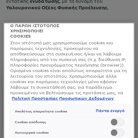
εντατικής
, με τη δύναμη του
ενυδάτωσης
Υαλουρονικού Οξέος Φυσικής Προέλευσης.
Ο ΠΑΡΩΝ ΙΣΤΟΤΟΠΟΣ
ΧΡΗΣΙΜΟΠΟΙΕΙ
COOKIES
ΝΕΑ
Στον ιστότοπό μας χρησιμοποιούμε cookies και
παρόμοιες τεχνολογίες, προκειμένου να
Ενυδατική Κρέμα Προσώπου με SPF50+
αποθηκεύσουμε στη συσκευή σας ή/και να λάβουμε
πληροφορίες από την συσκευή σας (π.χ. διεύθυνση IP,
πληροφορίες προγράμματος περιήγησης (browser)).
Ορισμένα cookies είναι απολύτως απαραίτητα για τη
λειτουργία του ιστοτόπου. Χρησιμοποιούμε άλλα
cookies και παρόμοιες τεχνολογίες μόνο εφόσον
λάβουμε τη συγκατάθεσή σας, για παράδειγμα
προκειμένου να βελτιώσουμε τις προτάσεις μας, να
αναλύσουμε τη χρήση, να προσαρμόσουμε το
Πολιτική Προστασίας Προσωπικών Δεδομένων
περιεχόμενο στα ενδιαφέροντά σας ή να
αναγνωρίσουμε τον browser/ τη συσκευή σας για τη
Πάντα ενεργό
Απολύτως απαραίτητα cookies
δημιουργία προφίλ με τα ενδιαφέροντά σας και να
σας δείχνουμε σχετικό διαφημιστικό περιεχόμενο σε
Cookies απόδοσης
άλλες διαδικτυακές προτάσεις. Μπορείτε να
αποδεχθείτε cookies τα οποία δεν είναι απαραίτητα
Λειτουργικά cookies
(«Αποδοχή όλων»), να τα απορρίψετε («Απόρριψη