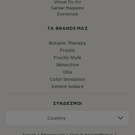
Virtual Try-On
Garnier Magazine
Συστατικά
ΤA BRANDS ΜΑΣ
Botanic Therapy
Fructis
Fructis Style
Skinactive
Olia
Color Sensation
Ambre Solaire
ΣYΝΔΕΣΜΟΙ
Country
Country
αρχική
επικοινωνία
όροι & προϋποθέσεις