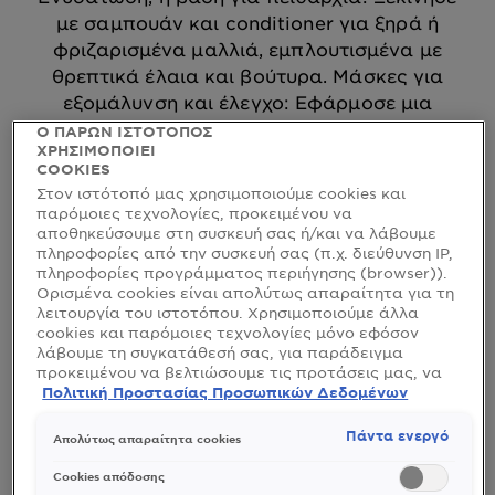
με σαμπουάν και conditioner για ξηρά ή
φριζαρισμένα μαλλιά, εμπλουτισμένα με
θρεπτικά έλαια και βούτυρα. Μάσκες για
εξομάλυνση και έλεγχο: Εφάρμοσε μια
μάσκα μαλλιών 1-2 φορές την εβδομάδα,
Ο ΠΑΡΩΝ ΙΣΤΟΤΟΠΟΣ
ΧΡΗΣΙΜΟΠΟΙΕΙ
επιλέγοντας μια φόρμουλα που χαρίζει
COOKIES
εξομάλυνση και έλεγχο του φριζαρίσματος.
Στον ιστότοπό μας χρησιμοποιούμε cookies και
Προϊόντα styling για πειθαρχία και λάμψη:
παρόμοιες τεχνολογίες, προκειμένου να
Δοκίμασε κρέμες, serum για πειθαρχία, τα
αποθηκεύσουμε στη συσκευή σας ή/και να λάβουμε
πληροφορίες από την συσκευή σας (π.χ. διεύθυνση IP,
οποία χαρίζουν στα μαλλιά σου ένα λεπτό
πληροφορίες προγράμματος περιήγησης (browser)).
φιλμ προστασίας από την υγρασία και
Ορισμένα cookies είναι απολύτως απαραίτητα για τη
βοηθούν στο styling. Βρες όλα τα προϊόντα
λειτουργία του ιστοτόπου. Χρησιμοποιούμε άλλα
cookies και παρόμοιες τεχνολογίες μόνο εφόσον
Garnier για ατίθασα μαλλιά εδώ και
Ταξινόμη
Νέο
λάβουμε τη συγκατάθεσή σας, για παράδειγμα
απόλαυσε μαλλιά λεία, εύκολα στο χτένισμα
Filters
προκειμένου να βελτιώσουμε τις προτάσεις μας, να
και γεμάτα λάμψη!
αναλύσουμε τη χρήση, να προσαρμόσουμε το
Πολιτική Προστασίας Προσωπικών Δεδομένων
CLOSE
περιεχόμενο στα ενδιαφέροντά σας ή να
αναγνωρίσουμε τον browser/ τη συσκευή σας για τη
Πάντα ενεργό
Απολύτως απαραίτητα cookies
δημιουργία προφίλ με τα ενδιαφέροντά σας και να
ΒΡΕΘΗΚΑΝ (1) ΑΠΟΤΕΛΕΣΜΑ(TA)
σας δείχνουμε σχετικό διαφημιστικό περιεχόμενο σε
Cookies απόδοσης
άλλες διαδικτυακές προτάσεις. Μπορείτε να