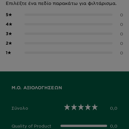
Επιλέξτε ένα πεδίο παρακάτω για φιλτάρισμα.
5
★
0
4
★
0
3
★
0
2
★
0
1
★
0
Μ.Ο. ΑΞΙΟΛΟΓΉΣΕΩΝ
Σύνολο
0,0
0,0 out of 5 stars
Quality of Product
0,0
0,0 out of 5 stars