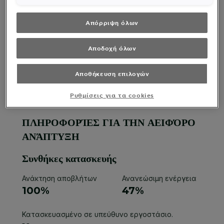
ρυθμίσετε εκ νέου τις επιλογές σας (επιλέγοντας το
link «Ρυθμίσεις για τα cookies»). Περισσότερες
πληροφορίες μπορείτε να βρείτε στην
Απόρριψη όλων
Αποδοχή όλων
Αποθήκευση επιλογών
Ρυθμίσεις για τα cookies