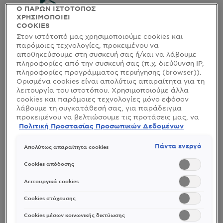
Ο ΠΑΡΩΝ ΙΣΤΟΤΟΠΟΣ
ΧΡΗΣΙΜΟΠΟΙΕΙ
COOKIES
Στον ιστότοπό μας χρησιμοποιούμε cookies και
παρόμοιες τεχνολογίες, προκειμένου να
αποθηκεύσουμε στη συσκευή σας ή/και να λάβουμε
πληροφορίες από την συσκευή σας (π.χ. διεύθυνση IP,
πληροφορίες προγράμματος περιήγησης (browser)).
Ορισμένα cookies είναι απολύτως απαραίτητα για τη
λειτουργία του ιστοτόπου. Χρησιμοποιούμε άλλα
cookies και παρόμοιες τεχνολογίες μόνο εφόσον
λάβουμε τη συγκατάθεσή σας, για παράδειγμα
προκειμένου να βελτιώσουμε τις προτάσεις μας, να
αναλύσουμε τη χρήση, να προσαρμόσουμε το
Πολιτική Προστασίας Προσωπικών Δεδομένων
περιεχόμενο στα ενδιαφέροντά σας ή να
αναγνωρίσουμε τον browser/ τη συσκευή σας για τη
Πάντα ενεργό
Απολύτως απαραίτητα cookies
δημιουργία προφίλ με τα ενδιαφέροντά σας και να
σας δείχνουμε σχετικό διαφημιστικό περιεχόμενο σε
Cookies απόδοσης
άλλες διαδικτυακές προτάσεις. Μπορείτε να
αποδεχθείτε cookies τα οποία δεν είναι απαραίτητα
Λειτουργικά cookies
(«Αποδοχή όλων»), να τα απορρίψετε («Απόρριψη
όλων») ή να ρυθμίσετε και να αποθηκεύσετε τις
Cookies στόχευσης
επιλογές σας («Αποθήκευση επιλογών»). Μπορείτε
επίσης, ανά πάσα στιγμή, να ελέγξετε και να
Cookies μέσων κοινωνικής δικτύωσης