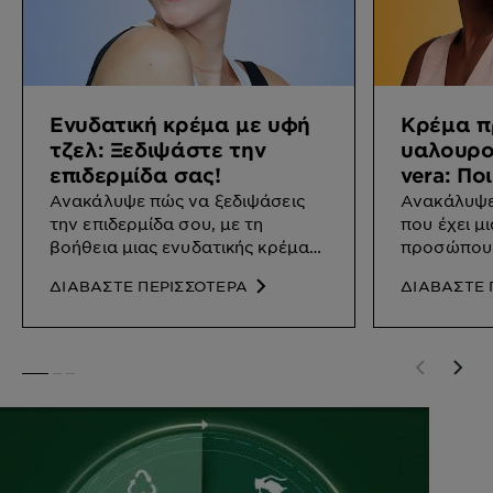
Ενυδατική κρέμα με υφή
Κρέμα π
τζελ: Ξεδιψάστε την
υαλουρον
επιδερμίδα σας!
vera: Πο
Ανακάλυψε πώς να ξεδιψάσεις
Ανακάλυψε 
την επιδερμίδα σου, με τη
που έχει μ
βοήθεια μιας ενυδατικής κρέμας
προσώπου 
με υφή τζελ.
aloe vera.
ΔΙΑΒΑΣΤΕ ΠΕΡΙΣΣΟΤΕΡΑ
ΔΙΑΒΑΣΤΕ 
SLIDE 1
SLIDE 2
SLIDE 3