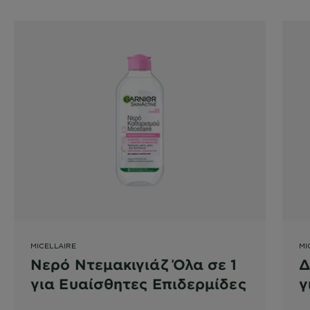
MICELLAIRE
MI
Νερό Ντεμακιγιάζ Όλα σε 1
Δ
για Ευαίσθητες Επιδερμίδες
γ
Μ