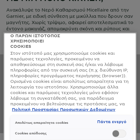
Ανακάλυψε το Νερό Καθαρισμού Micellaire από την
Garnier, με ειδική σύνθεση με μικύλλια που δρουν σαν
μαγνήτης. Χωρίς τρίψιμο, αφαιρεί αποτελεσματικά το
έντονο μακιγιάζ, απομακρύνει σκόνη και ρύπους και
καταπραΰνει τις ευαίσθητες επιδερμίδες.
Ο ΠΑΡΩΝ ΙΣΤΟΤΟΠΟΣ
ΧΡΗΣΙΜΟΠΟΙΕΙ
COOKIES
Στον ιστότοπό μας χρησιμοποιούμε cookies και
παρόμοιες τεχνολογίες, προκειμένου να
αποθηκεύσουμε στη συσκευή σας ή/και να λάβουμε
πληροφορίες από την συσκευή σας (π.χ. διεύθυνση IP,
πληροφορίες προγράμματος περιήγησης (browser)).
Ορισμένα cookies είναι απολύτως απαραίτητα για τη
λειτουργία του ιστοτόπου. Χρησιμοποιούμε άλλα
cookies και παρόμοιες τεχνολογίες μόνο εφόσον
λάβουμε τη συγκατάθεσή σας, για παράδειγμα
προκειμένου να βελτιώσουμε τις προτάσεις μας, να
αναλύσουμε τη χρήση, να προσαρμόσουμε το
Πολιτική Προστασίας Προσωπικών Δεδομένων
περιεχόμενο στα ενδιαφέροντά σας ή να
αναγνωρίσουμε τον browser/ τη συσκευή σας για τη
Πάντα ενεργό
Απολύτως απαραίτητα cookies
δημιουργία προφίλ με τα ενδιαφέροντά σας και να
σας δείχνουμε σχετικό διαφημιστικό περιεχόμενο σε
Cookies απόδοσης
άλλες διαδικτυακές προτάσεις. Μπορείτε να