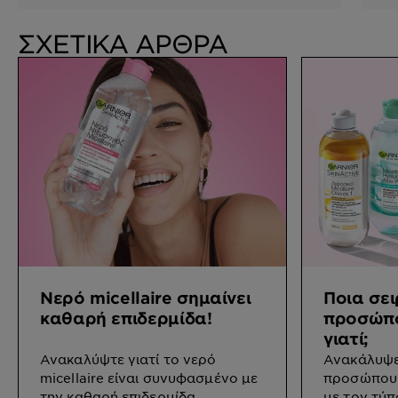
ΣΧΕΤΙΚΑ ΑΡΘΡΑ
Νερό micellaire σημαίνει
Ποια σε
καθαρή επιδερμίδα!
προσώπο
γιατί;
Ανακαλύψτε γιατί το νερό
Ανακάλυψε
micellaire είναι συνυφασμένο με
προσώπου 
την καθαρή επιδερμίδα.
με τον τύπ