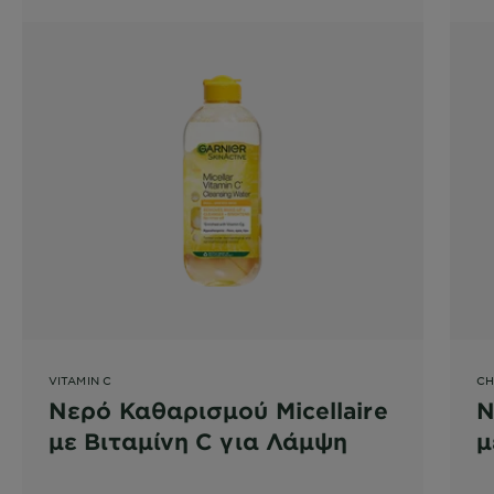
VITAMIN C
CH
Νερό Καθαρισμού Micellaire
Ν
με Βιταμίνη C για Λάμψη
μ