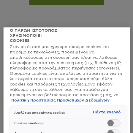
Ο ΠΑΡΩΝ ΙΣΤΟΤΟΠΟΣ
ΧΡΗΣΙΜΟΠΟΙΕΙ
COOKIES
Στον ιστότοπό μας χρησιμοποιούμε cookies και
παρόμοιες τεχνολογίες, προκειμένου να
αποθηκεύσουμε στη συσκευή σας ή/και να λάβουμε
πληροφορίες από την συσκευή σας (π.χ. διεύθυνση IP,
πληροφορίες προγράμματος περιήγησης (browser)).
Ορισμένα cookies είναι απολύτως απαραίτητα για τη
λειτουργία του ιστοτόπου. Χρησιμοποιούμε άλλα
cookies και παρόμοιες τεχνολογίες μόνο εφόσον
λάβουμε τη συγκατάθεσή σας, για παράδειγμα
προκειμένου να βελτιώσουμε τις προτάσεις μας, να
αναλύσουμε τη χρήση, να προσαρμόσουμε το
Πολιτική Προστασίας Προσωπικών Δεδομένων
περιεχόμενο στα ενδιαφέροντά σας ή να
VITAMIN C
αναγνωρίσουμε τον browser/ τη συσκευή σας για τη
Πάντα ενεργό
Απολύτως απαραίτητα cookies
δημιουργία προφίλ με τα ενδιαφέροντά σας και να
Fresh & Bright Sorbet Cream Ενυδατική
σας δείχνουμε σχετικό διαφημιστικό περιεχόμενο σε
Cookies απόδοσης
με Βιταμίνη C
άλλες διαδικτυακές προτάσεις. Μπορείτε να
αποδεχθείτε cookies τα οποία δεν είναι απαραίτητα
Λειτουργικά cookies