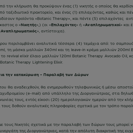
από την κλήρωση θα προκύψουν ένας (1) νικητής ο οποίος θα κερδίσε
ό ταξιδιωτικό πρακτορείο, και ένας (1) επιλαχόντας, καθώς και πέν
ερδίσουν προϊόντα «Botanic Therapy», και πέντε (5) επιλαχόντες αντ
έκαστος ο «
Νικητής
»,) (οι «
Επιλαχόντες
» ή «
Αναπληρωματικοί
» και 
«
Αναπληρωματικός
», αντίστοιχα).
ρου περιλαμβάνει αναλυτικά τέσσερα (4) τεμάχια από: το σαμπουά
0ml, τη μάσκα μαλλιών 340ml και τη leave-in κρέμα μαλλιών 200ml 
 το revival elixir έλαιο μαλλιών 120ml Botanic Therapy Avocado Oil, κ
otanic Therapy Lightening Elixir.
για την κατακύρωση – Παραλαβή των Δώρων
 που θα αναδειχθούν, θα ενημερωθούν τηλεφωνικώς ή μέσω αποστο
ταχυδρομείου (e-mail) από υπάλληλο της Διοργανώτριας, στα δηλω
ινωνίας τους, εντός είκοσι (20) ημερολογιακών ημερών από την κλή
α τους δοθούν αναλυτικές πληροφορίες σχετικά με τον τρόπο παρα
με τους Νικητές σχετικά με την παραλαβή των δώρων τους μπορεί ν
υνεργάτη της Διοργανώτριας, κατά την απόλυτη διακριτική της ευχ