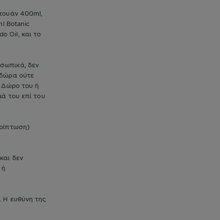
πουάν 400ml,
l Botanic
o Oil, και το
οσωπικά, δεν
 δώρα ούτε
ο Δώρο του ή
ά του επί του
ερίπτωση)
και δεν
 ή
 Η ευθύνη της