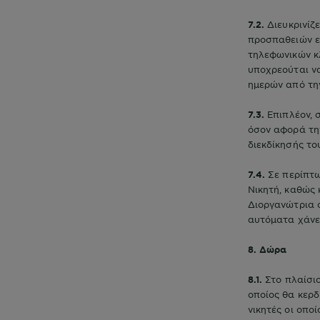
7.2.
Διευκρινίζ
προσπαθειών ει
τηλεφωνικών κ
υποχρεούται να
ημερών από τη
7.3.
Επιπλέον, 
όσον αφορά τη
διεκδίκησής το
7.4.
Σε περίπτ
Νικητή, καθώς 
Διοργανώτρια 
αυτόματα χάνε
8. Δώρα
8.1.
Στο πλαίσιο
οποίος θα κερδ
νικητές οι οπο