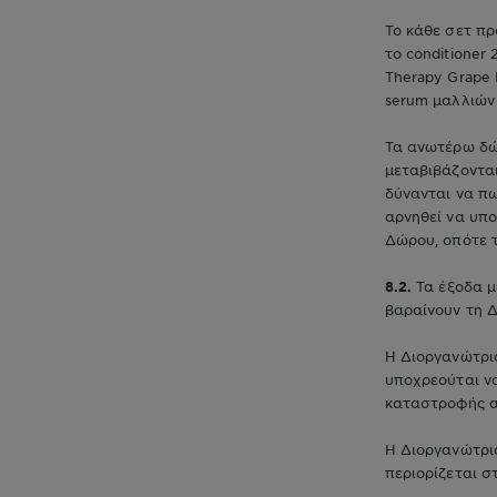
Το κάθε σετ πρ
το conditioner
Therapy Grape M
serum μαλλιών 1
Τα ανωτέρω δώ
μεταβιβάζοντα
δύνανται να πω
αρνηθεί να υπο
Δώρου, οπότε 
8.2.
Τα έξοδα 
βαραίνουν τη Δ
Η Διοργανώτρια
υποχρεούται ν
καταστροφής 
Η Διοργανώτρια
περιορίζεται 