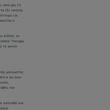
ι από μία (1)
τε (5) νικητές
ίστοιχα (οι
έκαστος ο
ν 400ml, το
Botanic Therapy
αι το serum
λής μηνύματος
θέντα ως άνω
ρωση,
λαβής του
α ανατεθεί και
έρεια.