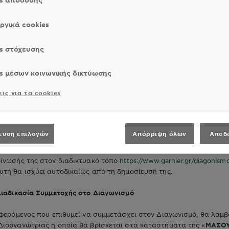
es απόδοσης
αναπληρωματικό νικητή ή θα ακυρώνεται, κατά την κρίση της Διοργ
ργικά cookies
υ Διαγωνισμού
s στόχευσης
α διεξαγωγής του Διαγωνισμού ορίζεται το χρονικό διάστημα από τ
λλάδος 08:00 π.μ. (εφεξής η «
Έναρξη του Διαγωνισμού
») έως τις
3
s μέσων κοινωνικής δικτύωσης
ς 20:00 μ.μ. (η «
Λήξη του Διαγωνισμού
»).
ις για τα cookies
εται ρητά ότι οι αιτήσεις συμμετοχής που τυχόν υποβληθούν πριν τ
μετά τη Λήξη του, θεωρούνται αυτοδικαίως άκυρες, δεν λαμβάνοντ
αποτελέσματα, ούτε δεσμεύουν την Διοργανώτρια ή/και οποιονδήπο
ευση επιλογών
Απόρριψη όλων
Αποδ
τρια διατηρεί το δικαίωμα, μονομερώς, κατά την κρίση της, να τρο
ρατείνει ή μειώσει τη διάρκεια διεξαγωγής του εν λόγω Διαγωνισμ
οίνωσής της στον διαδικτυακό τόπο
https://www.garnier.gr/diagonism
υτή θα ισχύει αυτοδικαίως από τη δημοσίευσή της.
 Διαδικασία Συμμετοχής στο Διαγωνισμό
φερόμενος που επιθυμεί να συμμετάσχει στον Διαγωνισμό, θα λαμβ
Διοργανώτριας η οποία θα βρίσκεται στα καταστήματα της «
MΑΣΟ