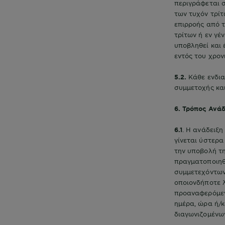
περιγράφεται σ
των τυχόν τρίτ
επιρροής από 
τρίτων ή εν γέ
υποβληθεί και 
εντός του χρον
5.2.
Κάθε ενδια
συμμετοχής και
6. Τρόπος Ανά
6.1
. Η ανάδειξ
γίνεται ύστερ
την υποβολή τη
πραγματοποιηθ
συμμετεχόντων
οποιονδήποτε λ
προαναφερόμενη
ημέρα, ώρα ή/
διαγωνιζομένων