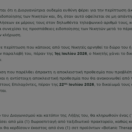
εται ότι η Διοργανώτρια ουδεμία ευθύνη φέρει για την περίπτωση 
δοποίησης των Νικητών και, δη, όταν αυτό οφείλεται σε μη απάντ
λήσεων εκ μέρους τους στον δηλωθέντα τηλεφωνικό αριθμό τους, κ
 συνεχίσει τις προσπάθειες ειδοποίησης των Νικητών μετά το πέρα
ν κλήρωση.
σε περίπτωση που κάποιος από τους Νικητές αρνηθεί το δώρο του 
ν παραλαβή του, πέραν της
1ης Ιουλίου 2026
, ο Νικητής χάνει το δ
υ.
ωση που παρέλθει άπρακτη η αποκλειστική προθεσμία που προβλέπε
και η αντίστοιχη αποκλειστική προθεσμία που θα ανακοινωθεί από 
ας
στους Επιλαχόντες, πέραν της
22
Ιουλίου 2026
, το δικαίωμά τους
ται.
 του Διαγωνισμού και κατόπιν της Λήξης του, θα κληρωθούν ένας (1
ίσει από μία (1) δωροεπιταγή από ταξιδιωτικό πρακτορείο, καθώς κα
ίοι θα κερδίσουν έκαστος από ένα (1) σετ προϊόντων «Botanic Therap