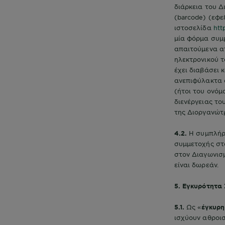
διάρκεια του 
(barcode) (εφε
ιστοσελίδα
htt
μία φόρμα συμ
απαιτούμενα ατ
ηλεκτρονικού τ
έχει διαβάσει 
ανεπιφύλακτα 
(ήτοι του ονόμ
διενέργειας το
της Διοργανώτρ
4.2.
Η συμπλήρ
συμμετοχής στ
στον Διαγωνισ
είναι δωρεάν.
5. Εγκυρότητα
5.1.
Ως «
έγκυρη
ισχύουν αθροισ