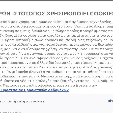
υμμετοχής στο Διαγωνισμό
ΡΩΝ ΙΣΤΟΤΟΠΟΣ ΧΡΗΣΙΜΟΠΟΙΕΙ COOKIE
ετοχής στον Διαγωνισμό έχει κάθε ενδιαφερόμενο φυσικό πρόσωπο 
ότοπό μας χρησιμοποιούμε cookies και παρόμοιες τεχνολογίες,
α του στην Ελλάδα, εφόσον έχει συμπληρώσει το δέκατο όγδοο (18ο
νου να αποθηκεύσουμε στη συσκευή σας ή/και να λάβουμε πλη
χει πλήρη δικαιοπρακτική ικανότητα και είναι κάτοχος δελτίου αστυν
συσκευή σας (π.χ. διεύθυνση IP, πληροφορίες προγράμματος πε
ύμφωνα με τους παρόντες Όρους Συμμετοχής στο Διαγωνισμό (οι «
)). Ορισμένα cookies είναι απολύτως απαραίτητα για τη λειτου
υ. Χρησιμοποιούμε άλλα cookies και παρόμοιες τεχνολογίες μ
ς Διαγωνιζομένων
τη συγκατάθεσή σας, για παράδειγμα προκειμένου να βελτιώσ
ς μας, να αναλύσουμε τη χρήση, να προσαρμόσουμε το περιεχ
οντά σας ή να αναγνωρίσουμε τον browser/ τη συσκευή σας γι
αγωνισμό εξαιρούνται και αποκλείονται ρητά όσοι εμπίπτουν στις 
ία προφίλ με τα ενδιαφέροντά σας και να σας δείχνουμε σχετι
α) οι εργαζόμενοι της Διοργανώτριας, (β) οι εργαζόμενοι των μετα
τικό περιεχόμενο σε άλλες διαδικτυακές προτάσεις. Μπορείτε
αι διανομέων της Διοργανώτριας, (γ) οι εργαζόμενοι της «MΑΣΟΥΤ
ίτε cookies τα οποία δεν είναι απαραίτητα («Αποδοχή όλων»)
ων ανωτέρω προσώπων και οι συγγενείς τους εξ αίματος ή εξ αγχισ
τε («Απόρριψη όλων») ή να ρυθμίσετε και να αποθηκεύσετε τι
 (ε) οποιοδήποτε άλλο πρόσωπο που συνδέεται επαγγελματικά καθ’
οθήκευση επιλογών»). Μπορείτε επίσης, ανά πάσα στιγμή, να 
υθμίσετε εκ νέου τις επιλογές σας (επιλέγοντας το link «Ρυθμίσε
ν λόγω Διαγωνισμό.
). Περισσότερες πληροφορίες μπορείτε να βρείτε στην
ή Προστασίας Προσωπικών Δεδομένων
τρια διατηρεί δικαίωμα αποκλεισμού συμμετεχόντων- διαγωνιζομέ
ρυχθεί νικητές ή αναπληρωματικοί, σε οποιοδήποτε στάδιο του Δι
Πάν
τως απαραίτητα cookies
ωθεί ότι δεν πληρούν τις προϋποθέσεις συμμετοχής ή ότι έχουν δ
εία, οπότε θα ευθύνονται απέναντι στην Διοργανώτρια για κάθε ζη
ε αυτήν από τυχόν ψευδείς δηλώσεις και το τυχόν χορηγηθέν σε α