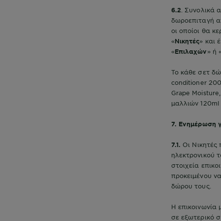
6.2
. Συνολικά 
δωροεπιταγή απ
οι οποίοι θα κ
«
Νικητές
» και 
«
Επιλαχών
» ή 
Το κάθε σετ δώ
conditioner 20
Grape Moisture,
μαλλιών 120ml B
7. Ενημέρωση 
7.1.
Οι Νικητές
ηλεκτρονικού 
στοιχεία επικο
προκειμένου ν
δώρου τους.
Η επικοινωνία 
σε εξωτερικό σ