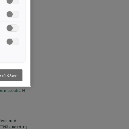
ανώτριας.
ις
14 Μαΐου
 Ιουνίου 2026
ην Έναρξη του
αι υπόψη και
τε τρίτο.
οχή όλων
ποποιήσει,
ού κατόπιν
os-masoutis
. Η
άνει από
ΥΤΗΣ
» κατά τη