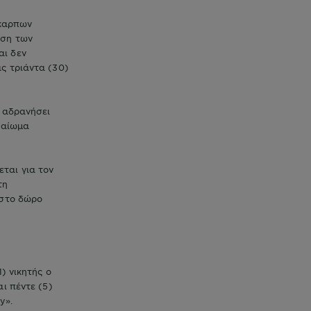
άκαρπων
ηση των
αι δεν
ς τριάντα (30)
ή αδρανήσει
ικαίωμα
ται για τον
τη
 στο δώρο
) νικητής ο
ι πέντε (5)
y».