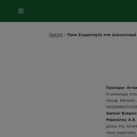
MENU
Αρχική
Όροι Συμμετοχής στο Διαγωνισμό 
Προοίμιο: Αντι
Η ανώνυμη εται
Λεωφ. Εθνικής 
000268001000 
Garnier Botani
Μασούτης Α.Ε
μέσω της ηλεκ
τους παρόντες 