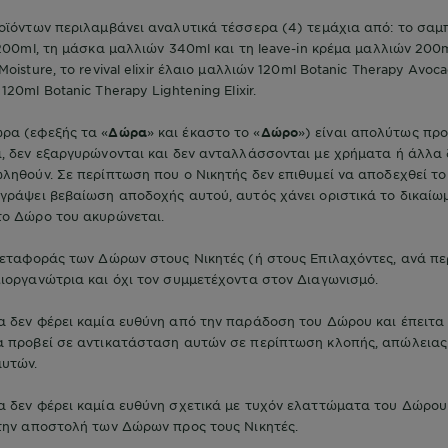
οϊόντων περιλαμβάνει αναλυτικά τέσσερα (4) τεμάχια από: το σαμ
 200ml, τη μάσκα μαλλιών 340ml και τη leave-in κρέμα μαλλιών 200m
oisture, το revival elixir έλαιο μαλλιών 120ml Botanic Therapy Avocad
20ml Botanic Therapy Lightening Elixir.
ρα (εφεξής τα «
Δώρα
» και έκαστο το «
Δώρο
») είναι απολύτως πρ
ι, δεν εξαργυρώνονται και δεν ανταλλάσσονται με χρήματα ή άλλα
ληθούν. Σε περίπτωση που ο Νικητής δεν επιθυμεί να αποδεχθεί τ
γράψει βεβαίωση αποδοχής αυτού, αυτός χάνει οριστικά το δικαίωμ
το Δώρο του ακυρώνεται.
μεταφοράς των Δώρων στους Νικητές (ή στους Επιλαχόντες, ανά π
ιοργανώτρια και όχι τον συμμετέχοντα στον Διαγωνισμό.
 δεν φέρει καμία ευθύνη από την παράδοση του Δώρου και έπειτα 
α προβεί σε αντικατάσταση αυτών σε περίπτωση κλοπής, απώλειας
αυτών.
 δεν φέρει καμία ευθύνη σχετικά με τυχόν ελαττώματα του Δώρου.
στην αποστολή των Δώρων προς τους Νικητές.