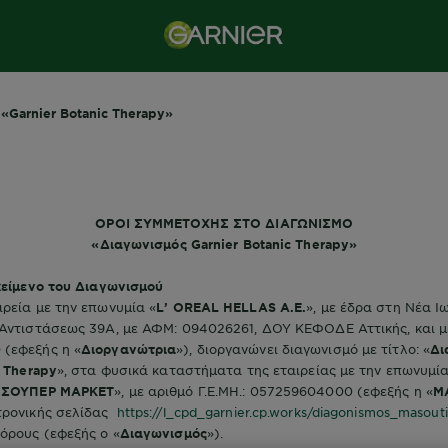
«Garnier Botanic Therapy»
ΟΡΟΙ ΣΥΜΜΕΤΟΧΗΣ ΣΤΟ ΔΙΑΓΩΝΙΣΜΟ
«Διαγωνισμός Garnier Botanic Therapy»
κείμενο του Διαγωνισμού
ρεία με την επωνυμία «
L’ OREAL HELLAS Α.Ε.
», με έδρα στη Νέα Ιω
Αντιστάσεως 39Α, με ΑΦΜ: 094026261, ΔΟΥ ΚΕΦΟΔΕ Αττικής, και με 
(εφεξής η «
Διοργανώτρια
»), διοργανώνει διαγωνισμό με τίτλο: «
Δι
c Therapy
», στα φυσικά καταστήματα της εταιρείας με την επωνυμία
. ΣΟΥΠΕΡ ΜΑΡΚΕΤ
», με αριθμό Γ.Ε.ΜΗ.: 057259604000 (εφεξής η «
M
τρονικής σελίδας
https://l_cpd_garnier.cp.works/diagonismos_masouti
όρους (εφεξής ο «
Διαγωνισμός
»).