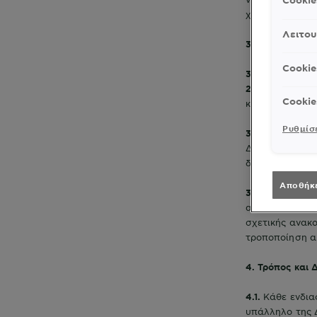
Cooki
χορηγείται σε 
Λειτου
3. Διάρκεια το
Cookie
3.1.
Ως διάρκει
2026
και ώρα Ε
Cookie
και ώρα Ελλάδο
Ρυθμίσε
3.2.
Διευκρινίζ
Διαγωνισμού ή 
δεν επάγονται 
Αποθήκ
3.3.
Η Διοργανώ
ανακαλέσει, πα
σχετικής ανακ
τροποποίηση α
4. Τρόπος και
4.1.
Κάθε ενδια
υπάλληλο της 