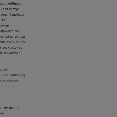
ωτός κώδικας
σκεφθεί την
να συμπληρώσει
ι τα
θυνση
 δήλωση ότι
αινεί ρητά και
του δεδομένων
α τις ανάγκες
επικοινωνίας
λωση
α. Η συμμετοχή
νώτριας και
α την οποία
που