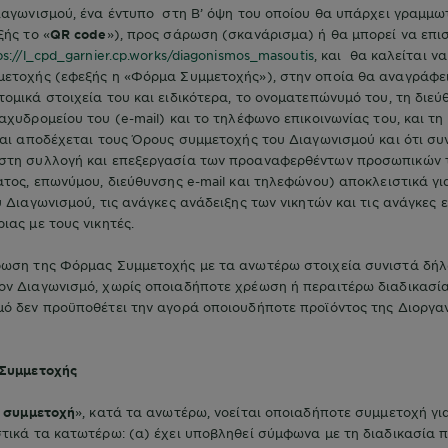
Διαγωνισμού, ένα έντυπο στη Β’ όψη του οποίου θα υπάρχει γραμμ
ξής το «
QR code
»), προς σάρωση (σκανάρισμα) ή θα μπορεί να επι
ps://l_cpd_garnier.cp.works/diagonismos_masoutis
, και θα καλείται 
μετοχής (εφεξής η «Φόρμα Συμμετοχής»), στην οποία θα αναγράφε
ομικά στοιχεία του και ειδικότερα, το ονοματεπώνυμό του, τη διεύ
αχυδρομείου του (e-mail) και το τηλέφωνο επικοινωνίας του, και τη
και αποδέχεται τους Όρους συμμετοχής του Διαγωνισμού και ότι συν
στη συλλογή και επεξεργασία των προαναφερθέντων προσωπικών 
ατος, επωνύμου, διεύθυνσης e-mail και τηλεφώνου) αποκλειστικά γι
υ Διαγωνισμού, τις ανάγκες ανάδειξης των νικητών και τις ανάγκες 
ιας με τους νικητές.
ωση της Φόρμας Συμμετοχής με τα ανωτέρω στοιχεία συνιστά δή
ον Διαγωνισμό, χωρίς οποιαδήποτε χρέωση ή περαιτέρω διαδικασί
μό δεν προϋποθέτει την αγορά οποιουδήποτε προϊόντος της Διοργα
 Συμμετοχής
 συμμετοχή
», κατά τα ανωτέρω, νοείται οποιαδήποτε συμμετοχή γι
τικά τα κατωτέρω: (α) έχει υποβληθεί σύμφωνα με τη διαδικασία 