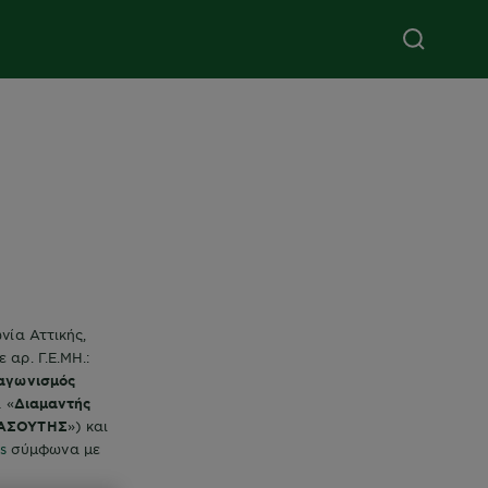
νία Αττικής,
αρ. Γ.Ε.ΜΗ.:
αγωνισμός
 «
Διαμαντής
ΑΣΟΥΤΗΣ
») και
s
σύμφωνα με