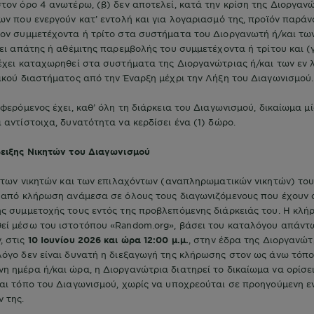
τον όρο 4 ανωτέρω, (β) δεν αποτελεί, κατά την κρίση της Διοργαν
ων που ενεργούν κατ’ εντολή και για λογαριασμό της, προϊόν παράν
τον συμμετέχοντα ή τρίτο στα συστήματα του Διοργανωτή ή/και τω
νει απάτης ή αθέμιτης παρεμβολής του συμμετέχοντα ή τρίτου και (γ
έχει καταχωρηθεί στα συστήματα της Διοργανώτριας ή/και των εν 
ικού διαστήματος από την Έναρξη μέχρι την Λήξη του Διαγωνισμο
φερόμενος έχει, καθ’ όλη τη διάρκεια του Διαγωνισμού, δικαίωμα μί
 αντίστοιχα, δυνατότητα να κερδίσει ένα (1) δώρο.
δειξης Νικητών του Διαγωνισμού
η των νικητών και των επιλαχόντων (αναπληρωματικών νικητών) το
α από κλήρωση ανάμεσα σε όλους τους διαγωνιζόμενους που έχουν
ς συμμετοχής τους εντός της προβλεπόμενης διάρκειάς του. Η κλ
εί μέσω του ιστοτόπου «Random.org», βάσει του καταλόγου απάντ
, στις
10 Ιουνίου 2026 και ώρα 12:00 μ.μ.
, στην έδρα της Διοργανώτρ
όγο δεν είναι δυνατή η διεξαγωγή της κλήρωσης στον ως άνω τόπο
 ημέρα ή/και ώρα, η Διοργανώτρια διατηρεί το δικαίωμα να ορίσε
και τόπο του Διαγωνισμού, χωρίς να υποχρεούται σε προηγούμενη 
 της.