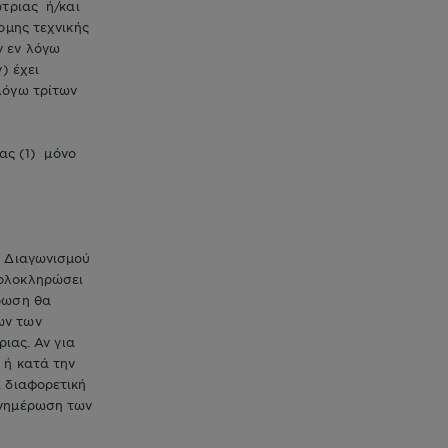
ώτριας ή/και
ομης τεχνικής
ν εν λόγω
) έχει
λόγω τρίτων
ύ.
ας (1) μόνο
υ Διαγωνισμού
 ολοκληρώσει
ήρωση θα
ων των
ιας. Αν για
 ή κατά την
ι διαφορετική
ενημέρωση των