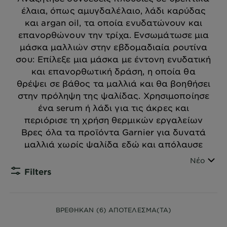
έλαια, όπως αμυγδαλέλαιο, λάδι καρύδας
και argan oil, τα οποία ενυδατώνουν και
επανορθώνουν την τρίχα. Ενσωμάτωσε μια
μάσκα μαλλιών στην εβδομαδιαία ρουτίνα
σου: Επίλεξε μια μάσκα με έντονη ενυδατική
και επανορθωτική δράση, η οποία θα
θρέψει σε βάθος τα μαλλιά και θα βοηθήσει
στην πρόληψη της ψαλίδας. Χρησιμοποίησε
ένα serum ή λάδι για τις άκρες και
περιόρισε τη χρήση θερμικών εργαλείων
Βρες όλα τα προϊόντα Garnier για δυνατά
μαλλιά χωρίς ψαλίδα εδώ και απόλαυσε
υγιή και γεμάτα ζωντάνια μαλλιά!
Ταξινόμη
Νέο
Filters
CLOSE
ΒΡΕΘΗΚΑΝ (6) ΑΠΟΤΕΛΕΣΜΑ(TA)