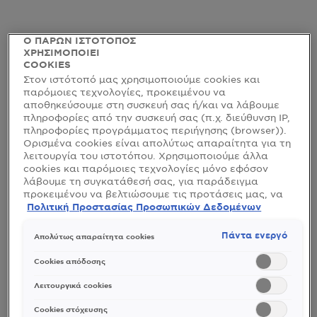
Ο ΠΑΡΩΝ ΙΣΤΟΤΟΠΟΣ
ΧΡΗΣΙΜΟΠΟΙΕΙ
COOKIES
Στον ιστότοπό μας χρησιμοποιούμε cookies και
παρόμοιες τεχνολογίες, προκειμένου να
αποθηκεύσουμε στη συσκευή σας ή/και να λάβουμε
πληροφορίες από την συσκευή σας (π.χ. διεύθυνση IP,
πληροφορίες προγράμματος περιήγησης (browser)).
Ορισμένα cookies είναι απολύτως απαραίτητα για τη
λειτουργία του ιστοτόπου. Χρησιμοποιούμε άλλα
cookies και παρόμοιες τεχνολογίες μόνο εφόσον
λάβουμε τη συγκατάθεσή σας, για παράδειγμα
προκειμένου να βελτιώσουμε τις προτάσεις μας, να
αναλύσουμε τη χρήση, να προσαρμόσουμε το
Πολιτική Προστασίας Προσωπικών Δεδομένων
FRUCTIS HAIR FOOD PINEAPPLE
περιεχόμενο στα ενδιαφέροντά σας ή να
αναγνωρίσουμε τον browser/ τη συσκευή σας για τη
Μάσκα για Δυνατά Μαλλιά 3 σε 1 με
Πάντα ενεργό
Απολύτως απαραίτητα cookies
δημιουργία προφίλ με τα ενδιαφέροντά σας και να
Ανανά
σας δείχνουμε σχετικό διαφημιστικό περιεχόμενο σε
Cookies απόδοσης
άλλες διαδικτυακές προτάσεις. Μπορείτε να
αποδεχθείτε cookies τα οποία δεν είναι απαραίτητα
Λειτουργικά cookies
δείτε όλες τις αξιολογήσεις
No reviews
(«Αποδοχή όλων»), να τα απορρίψετε («Απόρριψη
όλων») ή να ρυθμίσετε και να αποθηκεύσετε τις
Cookies στόχευσης