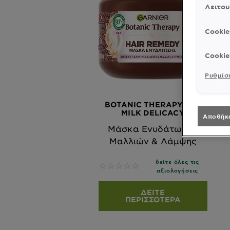
Λειτου
Cookie
Cookie
Ρυθμίσε
BOTANIC THERAPY OAT
MILK DELICACY
Αποθήκ
Μάσκα Ενυδάτωσης
Μαλλιών & Λάμψης
δείτε όλες τις
No reviews
αξιολογήσεις
ΔΕΊΤΕ
ΠΕΡΙΣΣΌΤΕΡΑ