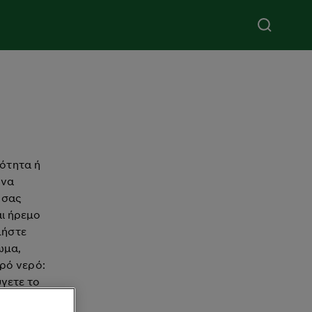
ρότητα ή
 να
 σας
αι ήρεμο
μήστε
ωμα,
αρό νερό:
ύγετε το
τις άκρες