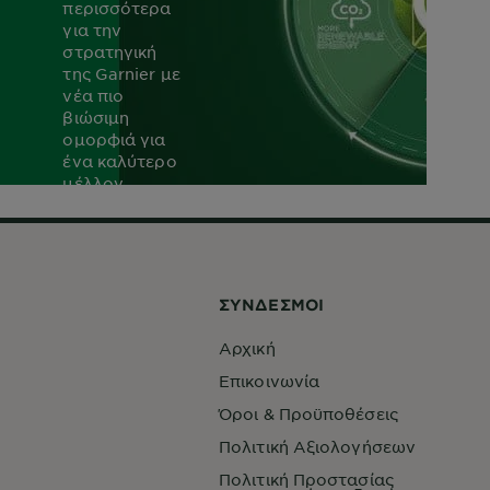
περισσότερα
για την
στρατηγική
της Garnier με
νέα πιο
βιώσιμη
ομορφιά για
ένα καλύτερο
μέλλον.
ΜΑΘΕ ΠΕΡΙΣΣΟΤΕΡΑ
ΣYΝΔΕΣΜΟΙ
Αρχική
Επικοινωνία
Όροι & Προϋποθέσεις
Πολιτική Αξιολογήσεων
Πολιτική Προστασίας