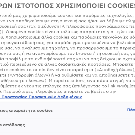
τύλων σας για να καθαρίσετε το τριχωτό χωρίς να το ερεθ
ΡΩΝ ΙΣΤΟΤΟΠΟΣ ΧΡΗΣΙΜΟΠΟΙΕΙ COOKIE
στε τη χρήση θερμικών εργαλείων styling: Η θερμότητα μπ
ότοπό μας χρησιμοποιούμε cookies και παρόμοιες τεχνολογίες,
νώσει την ξηρότητα και τους ερεθισμούς. Βρείτε όλα τα πρ
νου να αποθηκεύσουμε στη συσκευή σας ή/και να λάβουμε πλη
ια ευαίσθητο τριχωτό και χαρίστε στα μαλλιά και το τριχωτ
συσκευή σας (π.χ. διεύθυνση IP, πληροφορίες προγράμματος πε
περιποίηση που τους αξίζει!
)). Ορισμένα cookies είναι απολύτως απαραίτητα για τη λειτου
υ. Χρησιμοποιούμε άλλα cookies και παρόμοιες τεχνολογίες μ
τη συγκατάθεσή σας, για παράδειγμα προκειμένου να βελτιώσ
ς μας, να αναλύσουμε τη χρήση, να προσαρμόσουμε το περιεχ
οντά σας ή να αναγνωρίσουμε τον browser/ τη συσκευή σας γι
ία προφίλ με τα ενδιαφέροντά σας και να σας δείχνουμε σχετι
τικό περιεχόμενο σε άλλες διαδικτυακές προτάσεις. Μπορείτε
ίτε cookies τα οποία δεν είναι απαραίτητα («Αποδοχή όλων»)
ΕΘΗΚΑΝ (3) ΑΠΟΤΕΛΕΣΜΑ(TA)
τε («Απόρριψη όλων») ή να ρυθμίσετε και να αποθηκεύσετε τι
οθήκευση επιλογών»). Μπορείτε επίσης, ανά πάσα στιγμή, να 
υθμίσετε εκ νέου τις επιλογές σας (επιλέγοντας το link «Ρυθμίσε
). Περισσότερες πληροφορίες μπορείτε να βρείτε στην
ή Προστασίας Προσωπικών Δεδομένων
Πάν
τως απαραίτητα cookies
es απόδοσης