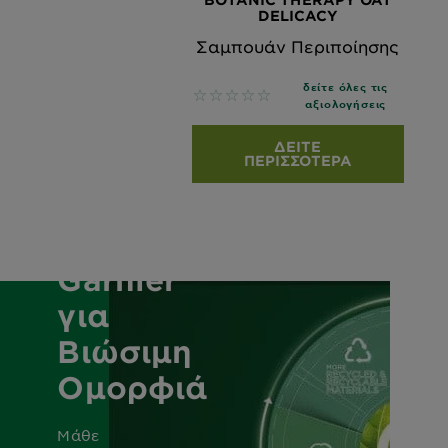
DELICACY
Σαμπουάν Περιποίησης
δείτε όλες τις
No reviews
αξιολογήσεις
ΔΕΊΤΕ
ΠΕΡΙΣΣΌΤΕΡΑ
Δέσμευση
της
Garnier
για
Βιώσιμη
Ομορφιά
Μάθε