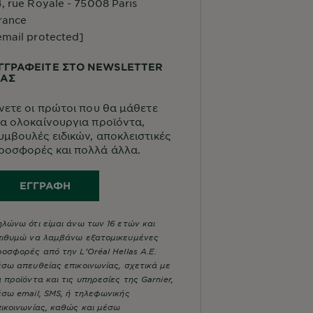
4, rue Royale - 75008 Paris
rance
email protected]
ΓΓΡΑΦΕΙΤΕ ΣΤΟ NEWSLETTER
ΑΣ
ίνετε οι πρώτοι που θα μάθετε
ια ολοκαίνουργια προϊόντα,
υμβουλές ειδικών, αποκλειστικές
ροσφορές και πολλά άλλα.
ΕΓΓΡΑΦΉ
λώνω ότι είμαι άνω των 16 ετών και
πιθυμώ να λαμβάνω εξατομικευμένες
οσφορές από την L’Oréal Hellas A.E.
σω απευθείας επικοινωνίας, σχετικά με
 προϊόντα και τις υπηρεσίες της Garnier,
σω email, SMS, ή τηλεφωνικής
ικοινωνίας, καθώς και μέσω