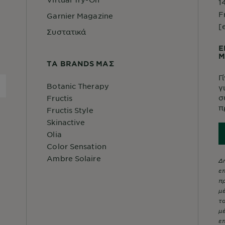
1
F
Garnier Magazine
[
Συστατικά
Ε
Μ
ΤA BRANDS ΜΑΣ
Γ
Botanic Therapy
γ
σ
Fructis
π
Fructis Style
Skinactive
Olia
Color Sensation
Ambre Solaire
Δη
ε
πρ
μέ
τα
μέ
επ