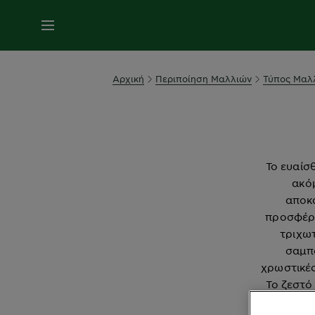
MENU
Αρχική
Περιποίηση Μαλλιών
Τύπος Μαλ
Το ευαίσ
ακόμ
αποκα
προσφέρε
τριχωτ
σαμπο
χρωστικές
Το ζεστό
έντονο τρί