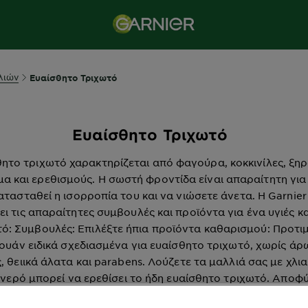
λιών
Ευαίσθητο Τριχωτό
Ευαίσθητο Τριχωτό
θητο τριχωτό χαρακτηρίζεται από φαγούρα, κοκκινίλες, ξη
α και ερεθισμούς. Η σωστή φροντίδα είναι απαραίτητη για
τασταθεί η ισορροπία του και να νιώσετε άνετα. Η Garnier
ι τις απαραίτητες συμβουλές και προϊόντα για ένα υγιές κ
ό: Συμβουλές: Επιλέξτε ήπια προϊόντα καθαρισμού: Προτι
υάν ειδικά σχεδιασμένα για ευαίσθητο τριχωτό, χωρίς άρ
, θειικά άλατα και parabens. Λούζετε τα μαλλιά σας με χλι
 νερό μπορεί να ερεθίσει το ήδη ευαίσθητο τριχωτό. Αποφ
ψιμο: Κατά τη διάρκεια του λουσίματος, κάντε μαλάξεις με 