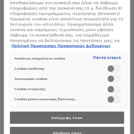
αποθηκεύσουμε στη συσκευή σας ή/και να λάβουμε
πληροφορίες από την συσκευή σας (π.χ. διεύθυνση IP,
πληροφορίες προγράμματος περιήγησης (browser)).
Ορισμένα cookies είναι απολύτως απαραίτητα για τη
λειτουργία του ιστοτόπου. Χρησιμοποιούμε άλλα
cookies και παρόμοιες τεχνολογίες μόνο εφόσον
λάβουμε τη συγκατάθεσή σας, για παράδειγμα
προκειμένου να βελτιώσουμε τις προτάσεις μας, να
αναλύσουμε τη χρήση, να προσαρμόσουμε το
Πολιτική Προστασίας Προσωπικών Δεδομένων
περιεχόμενο στα ενδιαφέροντά σας ή να
αναγνωρίσουμε τον browser/ τη συσκευή σας για τη
Πάντα ενεργό
Απολύτως απαραίτητα cookies
ΜΑΛΛΙΑ
ΕΠΙΔΕΡΜΙΔΑ
δημιουργία προφίλ με τα ενδιαφέροντά σας και να
σας δείχνουμε σχετικό διαφημιστικό περιεχόμενο σε
Cookies απόδοσης
άλλες διαδικτυακές προτάσεις. Μπορείτε να
αποδεχθείτε cookies τα οποία δεν είναι απαραίτητα
Λειτουργικά cookies
(«Αποδοχή όλων»), να τα απορρίψετε («Απόρριψη
όλων») ή να ρυθμίσετε και να αποθηκεύσετε τις
Cookies στόχευσης
επιλογές σας («Αποθήκευση επιλογών»). Μπορείτε
επίσης, ανά πάσα στιγμή, να ελέγξετε και να
Cookies μέσων κοινωνικής δικτύωσης
ρυθμίσετε εκ νέου τις επιλογές σας (επιλέγοντας το
link «Ρυθμίσεις για τα cookies»). Περισσότερες
πληροφορίες μπορείτε να βρείτε στην
Απόρριψη όλων
Αποδοχή όλων