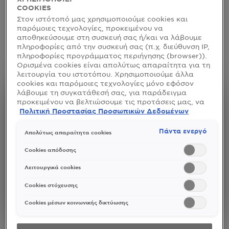
του ήλιου καθ'όλη τη διάρκεια του χρόνου. Επέλεξε
COOKIES
ανάμεσα σε προϊόντα με δείκτη προστασίας SPF30
Στον ιστότοπό μας χρησιμοποιούμε cookies και
παρόμοιες τεχνολογίες, προκειμένου να
και SPF50 και κάνε δικό σου εκείνο που ταιριάζει
αποθηκεύσουμε στη συσκευή σας ή/και να λάβουμε
καλύτερα στις ανάγκες της επιδερμίδας σου αυτό το
πληροφορίες από την συσκευή σας (π.χ. διεύθυνση IP,
καλοκαίρι. Μην αργείς, το ιδανικό για σένα αντηλιακό
πληροφορίες προγράμματος περιήγησης (browser)).
σε περιμένει. Βρες τα όλα εδώ.
Ορισμένα cookies είναι απολύτως απαραίτητα για τη
λειτουργία του ιστοτόπου. Χρησιμοποιούμε άλλα
cookies και παρόμοιες τεχνολογίες μόνο εφόσον
λάβουμε τη συγκατάθεσή σας, για παράδειγμα
προκειμένου να βελτιώσουμε τις προτάσεις μας, να
αναλύσουμε τη χρήση, να προσαρμόσουμε το
Πολιτική Προστασίας Προσωπικών Δεδομένων
περιεχόμενο στα ενδιαφέροντά σας ή να
αναγνωρίσουμε τον browser/ τη συσκευή σας για τη
Πάντα ενεργό
Απολύτως απαραίτητα cookies
δημιουργία προφίλ με τα ενδιαφέροντά σας και να
σας δείχνουμε σχετικό διαφημιστικό περιεχόμενο σε
Cookies απόδοσης
άλλες διαδικτυακές προτάσεις. Μπορείτε να
αποδεχθείτε cookies τα οποία δεν είναι απαραίτητα
Λειτουργικά cookies
(«Αποδοχή όλων»), να τα απορρίψετε («Απόρριψη
όλων») ή να ρυθμίσετε και να αποθηκεύσετε τις
Cookies στόχευσης
επιλογές σας («Αποθήκευση επιλογών»). Μπορείτε
επίσης, ανά πάσα στιγμή, να ελέγξετε και να
Cookies μέσων κοινωνικής δικτύωσης
ρυθμίσετε εκ νέου τις επιλογές σας (επιλέγοντας το
link «Ρυθμίσεις για τα cookies»). Περισσότερες