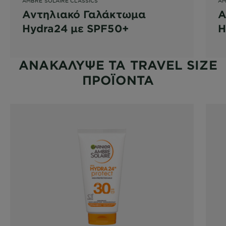
AMBRE SOLAIRE CLASSICS
AM
Αντηλιακό Γαλάκτωμα
Α
Hydra24 με SPF50+
H
Μ
Π
ΑΝΑΚΑΛΥΨΕ TA TRAVEL SIZE
ΠΡΟΪΟΝΤΑ