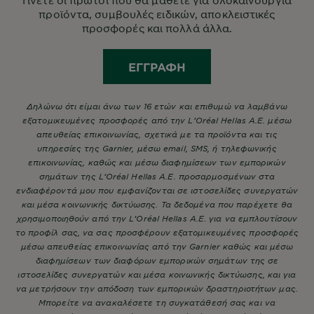
Γίνετε οι πρώτοι που θα μάθετε για ολοκαίνουργια
προϊόντα, συμβουλές ειδικών, αποκλειστικές
προσφορές και πολλά άλλα.
ΕΓΓΡΑΦΉ
Δηλώνω ότι είμαι άνω των 16 ετών και επιθυμώ να λαμβάνω
εξατομικευμένες προσφορές από την L’Oréal Hellas A.E. μέσω
απευθείας επικοινωνίας, σχετικά με τα προϊόντα και τις
υπηρεσίες της Garnier, μέσω email, SMS, ή τηλεφωνικής
επικοινωνίας, καθώς και μέσω διαφημίσεων των εμπορικών
σημάτων της L’Oréal Hellas A.E. προσαρμοσμένων στα
ενδιαφέροντά μου που εμφανίζονται σε ιστοσελίδες συνεργατών
και μέσα κοινωνικής δικτύωσης. Τα δεδομένα που παρέχετε θα
χρησιμοποιηθούν από την L’Oréal Hellas A.E. για να εμπλουτίσουν
το προφίλ σας, να σας προσφέρουν εξατομικευμένες προσφορές
μέσω απευθείας επικοινωνίας από την Garnier καθώς και μέσω
διαφημίσεων των διαφόρων εμπορικών σημάτων της σε
ιστοσελίδες συνεργατών και μέσα κοινωνικής δικτύωσης, και για
να μετρήσουν την απόδοση των εμπορικών δραστηριοτήτων μας.
Μπορείτε να ανακαλέσετε τη συγκατάθεσή σας και να