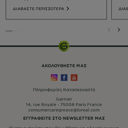
ΔΙΑΒΑΣΤΕ ΠΕΡΙΣΣΟΤΕΡΑ
ΔΙΑ
SLIDE 1
SLIDE 2
SLIDE 3
ΑΚΟΛΟΥΘHΣΤΕ ΜΑΣ
Πληροφορίες Κατασκευαστή
Garnier
14, rue Royale - 75008 Paris France
consumercaregreece@loreal.com
ΕΓΓΡΑΦΕΙΤΕ ΣΤΟ NEWSLETTER ΜΑΣ