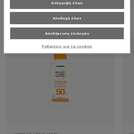
πληροφορίες μπορείτε να βρείτε στην
Απόρριψη όλων
ΑΝΑΚΑΛΥΨΕ ΤΑ ΠΡΟΪΟΝΤΑ
Αποδοχή όλων
ΜΑΣ
Αποθήκευση επιλογών
Ρυθμίσεις για τα cookies