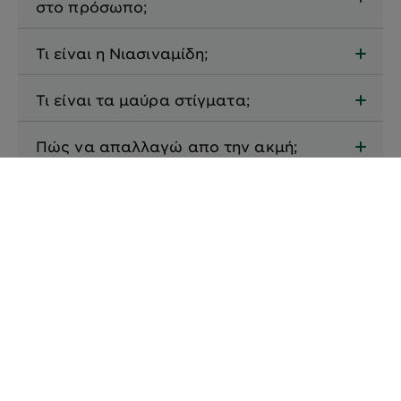
στο πρόσωπο;
Τι είναι η Νιασιναμίδη;
Τι είναι τα μαύρα στίγματα;
Πώς να απαλλαγώ απο την ακμή;
Πώς να φύγουν τα σημάδια της
ακμής;
ΑΚΟΛΟΥΘHΣΤΕ ΜΑΣ