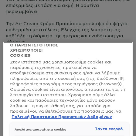
επιδερμίδες με τάση για ακμή. Η ρουτίνα
περιλαμβάνει:
Την Air Cream Κρέμα Προσώπου με ελαφριά υφή για
επιδερμίδα με ατέλειες. Έλεγχος της λιπαρότητας
καθ΄όλη τη διάρκεια της ημέρας και ενυδάτωση για
48 ώρες.
Ο ΠΑΡΩΝ ΙΣΤΟΤΟΠΟΣ
Τον 1ο μας Ορό με μαύρο χρώμα, που εμπεριέχει 4%
ΧΡΗΣΙΜΟΠΟΙΕΙ
[ΝΙΑΣΙΝΑΜΙΔΗ+AHA (γλυκολικό
COOKIES
οξύ)+BHA(σαλικυλικό οξύ)] που είναι
Στον ιστότοπό μας χρησιμοποιούμε cookies και
εμπλουτισμένος με Άνθρακα.
παρόμοιες τεχνολογίες, προκειμένου να
Το Νέο MICELLAIRE Water με JELLY υφή, με Άνθρακα
αποθηκεύσουμε στη συσκευή σας ή/και να λάβουμε
και Σαλικυλικό Οξύ, συστατικά γνωστά για τις
πληροφορίες από την συσκευή σας (π.χ. διεύθυνση IP,
πληροφορίες προγράμματος περιήγησης (browser)).
αντιοξειδωτικές τους ικανότητες, που βοηθούν στην
Ορισμένα cookies είναι απολύτως απαραίτητα για τη
μείωση και την εξάλειψη της εμφάνισης των ατελειών
λειτουργία του ιστοτόπου. Χρησιμοποιούμε άλλα
στην επιδερμίδα.
cookies και παρόμοιες τεχνολογίες μόνο εφόσον
λάβουμε τη συγκατάθεσή σας, για παράδειγμα
Και συμπληρώνεται με την ήδη γνωστή Υφασμάτινη
προκειμένου να βελτιώσουμε τις προτάσεις μας, να
Μάσκα Ενυδάτωσης Προσώπου με Ενεργό Άνθρακα,
αναλύσουμε τη χρήση, να προσαρμόσουμε το
Πολιτική Προστασίας Προσωπικών Δεδομένων
Εκχύλισμα Μαύρης Άλγης & Υαλουρονικό Οξύ.
περιεχόμενο στα ενδιαφέροντά σας ή να
αναγνωρίσουμε τον browser/ τη συσκευή σας για τη
Πάντα ενεργό
Απολύτως απαραίτητα cookies
ΝΕΑ
δημιουργία προφίλ με τα ενδιαφέροντά σας και να