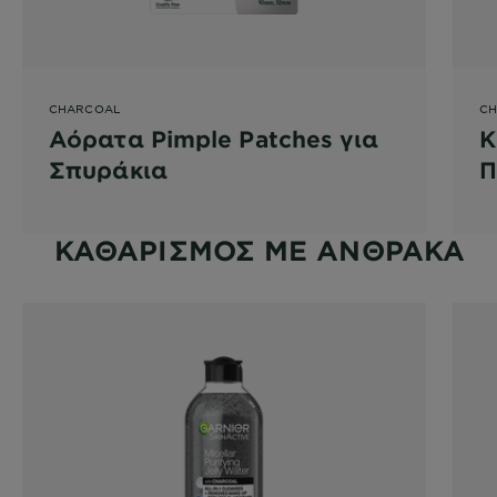
CHARCOAL
CH
Αόρατα Pimple Patches για
Κ
Σπυράκια
Π
μ
ΚΑΘΑΡΙΣΜΟΣ ΜΕ ΑΝΘΡΑΚΑ