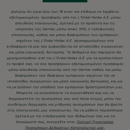
Δηλώνω ότι είμαι άνω των 16 ετών και επιθυμώ να λαμβάνω
εξατομικευμένες προσφορές από την L’Oréal Hellas A.E. μέσω
απευθείας επικοινωνίας, σχετικά με τα προϊόντα και τις
υπηρεσίες της Garnier, μέσω email, SMS, ή τηλεφωνικής
επικοινωνίας, καθώς και μέσω διαφημίσεων των εμπορικών
σημάτων της L’Oréal Hellas A.E. προσαρμοσμένων στα
ενδιαφέροντά μου που εμφανίζονται σε ιστοσελίδες συνεργατών
και μέσα κοινωνικής δικτύωσης. Τα δεδομένα που παρέχετε θα
χρησιμοποιηθούν από την L’Oréal Hellas A.E. για να εμπλουτίσουν
το προφίλ σας, να σας προσφέρουν εξατομικευμένες προσφορές
μέσω απευθείας επικοινωνίας από την Garnier καθώς και μέσω
διαφημίσεων των διαφόρων εμπορικών σημάτων της σε
ιστοσελίδες συνεργατών και μέσα κοινωνικής δικτύωσης, και για
να μετρήσουν την απόδοση των εμπορικών δραστηριοτήτων μας.
Μπορείτε να ανακαλέσετε τη συγκατάθεσή σας και να
διαχειριστείτε τις προτιμήσεις σας ανά πάσα στιγμή, μέσω του
συνδέσμου διαγραφής και ρύθμισης προτιμήσεων που θα βρείτε
στις ηλεκτρονικές μας επικοινωνίες. Για να μάθετε περισσότερα
σχετικά με την επεξεργασία των δεδομένων σας και τα
δικαιώματά σας, ανατρέξτε στην
Πολιτική Προστασίας
Προσωπικών Δεδομένων Καταναλωτών μας.