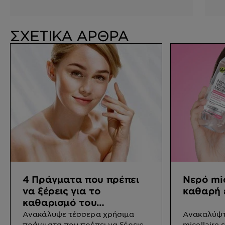
ΣΧΕΤΙΚΑ ΑΡΘΡΑ
4 Πράγματα που πρέπει
Νερό mic
να ξέρεις για το
καθαρή 
καθαρισμό του
προσώπου
Ανακάλυψε τέσσερα χρήσιμα
Ανακαλύψτε
πράγματα που πρέπει να ξέρεις
micellaire