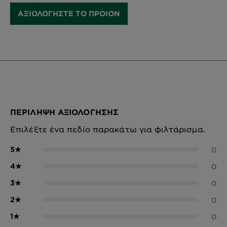
ΑΞΙΟΛΟΓΗΣΤΕ ΤΟ ΠΡΟΙΟΝ
ΠΕΡΊΛΗΨΗ ΑΞΙΟΛΌΓΗΣΗΣ
Επιλέξτε ένα πεδίο παρακάτω για φιλτάρισμα.
5
★
0
4
★
0
3
★
0
2
★
0
1
★
0