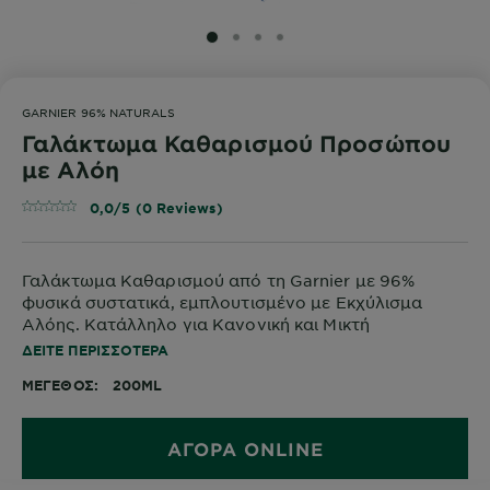
SLIDE 1
SLIDE 2
SLIDE 3
SLIDE 4
GARNIER 96% NATURALS
Γαλάκτωμα Καθαρισμού Προσώπου
με Αλόη
0,0/5 (0 Reviews)
Γαλάκτωμα Καθαρισμού από τη Garnier με 96%
φυσικά συστατικά, εμπλουτισμένο με Εκχύλισμα
Αλόης. Κατάλληλο για Κανονική και Μικτή
Επιδερμίδα. Δερματολογικά ελεγμένο.
ΔΕΊΤΕ ΠΕΡΙΣΣΌΤΕΡΑ
ΜΈΓΕΘΟΣ
200ML
ΑΓΟΡΑ ONLINE