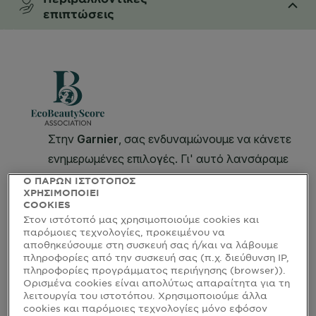
επιπτώσεις
CLOSE SUBPANEL
Ο ΠΑΡΩΝ ΙΣΤΟΤΟΠΟΣ
ΧΡΗΣΙΜΟΠΟΙΕΙ
COOKIES
Στον ιστότοπό μας χρησιμοποιούμε cookies και
παρόμοιες τεχνολογίες, προκειμένου να
αποθηκεύσουμε στη συσκευή σας ή/και να λάβουμε
πληροφορίες από την συσκευή σας (π.χ. διεύθυνση IP,
πληροφορίες προγράμματος περιήγησης (browser)).
Ορισμένα cookies είναι απολύτως απαραίτητα για τη
λειτουργία του ιστοτόπου. Χρησιμοποιούμε άλλα
cookies και παρόμοιες τεχνολογίες μόνο εφόσον