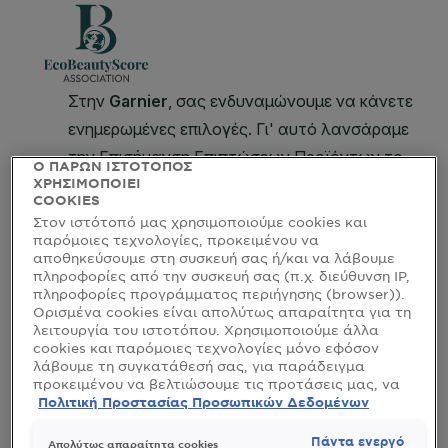
Ο ΠΑΡΩΝ ΙΣΤΟΤΟΠΟΣ
ΧΡΗΣΙΜΟΠΟΙΕΙ
COOKIES
Στον ιστότοπό μας χρησιμοποιούμε cookies και
παρόμοιες τεχνολογίες, προκειμένου να
αποθηκεύσουμε στη συσκευή σας ή/και να λάβουμε
πληροφορίες από την συσκευή σας (π.χ. διεύθυνση IP,
πληροφορίες προγράμματος περιήγησης (browser)).
Ορισμένα cookies είναι απολύτως απαραίτητα για τη
λειτουργία του ιστοτόπου. Χρησιμοποιούμε άλλα
cookies και παρόμοιες τεχνολογίες μόνο εφόσον
λάβουμε τη συγκατάθεσή σας, για παράδειγμα
προκειμένου να βελτιώσουμε τις προτάσεις μας, να
αναλύσουμε τη χρήση, να προσαρμόσουμε το
Πολιτική Προστασίας Προσωπικών Δεδομένων
περιεχόμενο στα ενδιαφέροντά σας ή να
αναγνωρίσουμε τον browser/ τη συσκευή σας για τη
Πάντα ενεργό
Απολύτως απαραίτητα cookies