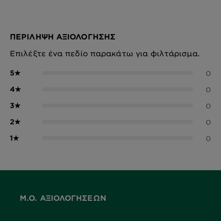
ΠΕΡΊΛΗΨΗ ΑΞΙΟΛΌΓΗΣΗΣ
Επιλέξτε ένα πεδίο παρακάτω για φιλτάρισμα.
5
★
0
4
★
0
3
★
0
2
★
0
1
★
0
Μ.Ο. ΑΞΙΟΛΟΓΉΣΕΩΝ