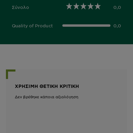
Σύνολο
0,0
0,0 out of 5 stars
Quality of Product
0,0
0,0 out of 5 stars
ΧΡΉΣΙΜΗ ΘΕΤΙΚΉ ΚΡΙΤΙΚΉ
Δεν βρέθηκε κάποια αξιολόγηση