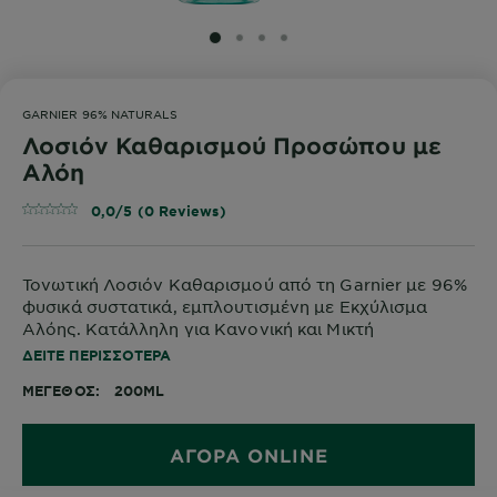
SLIDE 1
SLIDE 2
SLIDE 3
SLIDE 4
GARNIER 96% NATURALS
Λοσιόν Καθαρισμού Προσώπου με
Αλόη
0,0/5 (0 Reviews)
Τονωτική Λοσιόν Καθαρισμού από τη Garnier με 96%
φυσικά συστατικά, εμπλουτισμένη με Εκχύλισμα
Αλόης. Κατάλληλη για Κανονική και Μικτή
Επιδερμίδα. Δερματολογικά ελεγμένη.
ΔΕΊΤΕ ΠΕΡΙΣΣΌΤΕΡΑ
ΜΈΓΕΘΟΣ
200ML
ΑΓΟΡΑ ONLINE