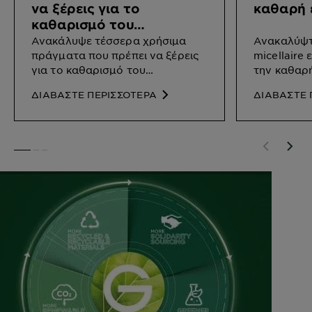
να ξέρεις για το
καθαρή 
καθαρισμό του
προσώπου
Ανακάλυψε τέσσερα χρήσιμα
Ανακαλύψτε
πράγματα που πρέπει να ξέρεις
micellaire
για το καθαρισμό του
την καθαρή
προσώπου.
ΔΙΑΒΑΣΤΕ ΠΕΡΙΣΣΟΤΕΡΑ
ΔΙΑΒΑΣΤΕ 
SLIDE 1
SLIDE 2
SLIDE 3