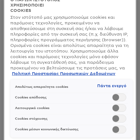
ΧΡΗΣΙΜΟΠΟΙΕΙ
COOKIES
Στον ιστότοπό μας χρησιμοποιούμε cookies και
παρόμοιες τεχνολογίες, προκειμένου να
αποθηκεύσουμε στη συσκευή σας ή/και να λάβουμε
πληροφορίες από την συσκευή σας (π.χ. διεύθυνση IP,
πληροφορίες προγράμματος περιήγησης (browser)).
Ορισμένα cookies είναι απολύτως απαραίτητα για τη
λειτουργία του ιστοτόπου. Χρησιμοποιούμε άλλα
cookies και παρόμοιες τεχνολογίες μόνο εφόσον
λάβουμε τη συγκατάθεσή σας, για παράδειγμα
προκειμένου να βελτιώσουμε τις προτάσεις μας, να
αναλύσουμε τη χρήση, να προσαρμόσουμε το
Πολιτική Προστασίας Προσωπικών Δεδομένων
περιεχόμενο στα ενδιαφέροντά σας ή να
αναγνωρίσουμε τον browser/ τη συσκευή σας για τη
Πάντα ενεργό
Απολύτως απαραίτητα cookies
δημιουργία προφίλ με τα ενδιαφέροντά σας και να
σας δείχνουμε σχετικό διαφημιστικό περιεχόμενο σε
Cookies απόδοσης
άλλες διαδικτυακές προτάσεις. Μπορείτε να
αποδεχθείτε cookies τα οποία δεν είναι απαραίτητα
Λειτουργικά cookies
(«Αποδοχή όλων»), να τα απορρίψετε («Απόρριψη
όλων») ή να ρυθμίσετε και να αποθηκεύσετε τις
Cookies στόχευσης
επιλογές σας («Αποθήκευση επιλογών»). Μπορείτε
επίσης, ανά πάσα στιγμή, να ελέγξετε και να
Cookies μέσων κοινωνικής δικτύωσης
ρυθμίσετε εκ νέου τις επιλογές σας (επιλέγοντας το