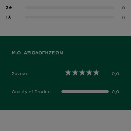
2
★
0
1
★
0
Μ.Ο. ΑΞΙΟΛΟΓΉΣΕΩΝ
Σύνολο
0,0
0,0 out of 5 stars
Quality of Product
0,0
0,0 out of 5 stars