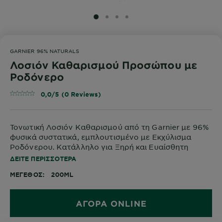
SLIDE 1
SLIDE 2
SLIDE 3
SLIDE 4
GARNIER 96% NATURALS
Λοσιόν Καθαρισμού Προσώπου με
Ροδόνερο
0,0/5 (0 Reviews)
Τονωτική Λοσιόν Καθαρισμού από τη Garnier με 96%
φυσικά συστατικά, εμπλουτισμένο με Εκχύλισμα
Ροδόνερου. Κατάλληλο για Ξηρή και Ευαίσθητη
Επιδερμίδα. Δερματολογικά ελεγμένο.
ΔΕΊΤΕ ΠΕΡΙΣΣΌΤΕΡΑ
ΜΈΓΕΘΟΣ
200ML
ΑΓΟΡΑ ONLINE