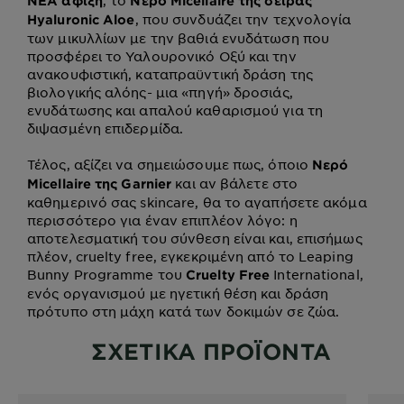
, το
ΝΕΑ άφιξη
Νερό Micellaire
της σειράς
, που συνδυάζει την τεχνολογία
Hyaluronic Aloe
των μικυλλίων με την βαθιά ενυδάτωση που
προσφέρει το Υαλουρονικό Οξύ και την
ανακουφιστική, καταπραϋντική δράση της
βιολογικής αλόης- μια «πηγή» δροσιάς,
ενυδάτωσης και απαλού καθαρισμού για τη
διψασμένη επιδερμίδα.
Τέλος, αξίζει να σημειώσουμε πως, όποιο
Νερό
και αν βάλετε στο
Micellaire της Garnier
καθημερινό σας skincare, θα το αγαπήσετε ακόμα
περισσότερο για έναν επιπλέον λόγο: η
αποτελεσματική του σύνθεση είναι και, επισήμως
πλέον, cruelty free, εγκεκριμένη από το Leaping
Bunny Programme του
International,
Cruelty Free
ενός οργανισμού με ηγετική θέση και δράση
πρότυπο στη μάχη κατά των δοκιμών σε ζώα.
ΣΧΕΤΙΚΑ ΠΡΟΪΟΝΤΑ