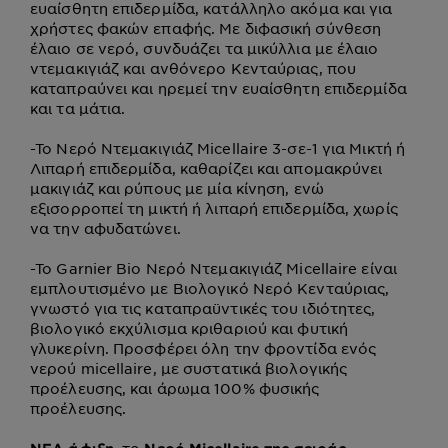
ευαίσθητη επιδερμίδα, κατάλληλο ακόμα και για
χρήστες φακών επαφής. Με διφασική σύνθεση
έλαιο σε νερό, συνδυάζει τα μικύλλια με έλαιο
ντεμακιγιάζ και ανθόνερο Κενταύριας, που
καταπραύνει και ηρεμεί την ευαίσθητη επιδερμίδα
και τα μάτια.
-
Το Νερό Ντεμακιγιάζ Micellaire 3-σε-1 για Μικτή ή
Λιπαρή επιδερμίδα, καθαρίζει και απομακρύνει
μακιγιάζ και ρύπους με μία κίνηση, ενώ
εξισορροπεί τη μικτή ή λιπαρή επιδερμίδα, χωρίς
να την αφυδατώνει.
-
Το Garnier Bio Νερό Ντεμακιγιάζ Micellaire είναι
εμπλουτισμένο με Βιολογικό Νερό Κενταύριας,
γνωστό για τις καταπραϋντικές του ιδιότητες,
βιολογικό εκχύλισμα κριθαριού και φυτική
γλυκερίνη. Προσφέρει όλη την φροντίδα ενός
νερού micellaire, με συστατικά βιολογικής
προέλευσης, και άρωμα 100% φυσικής
προέλευσης.