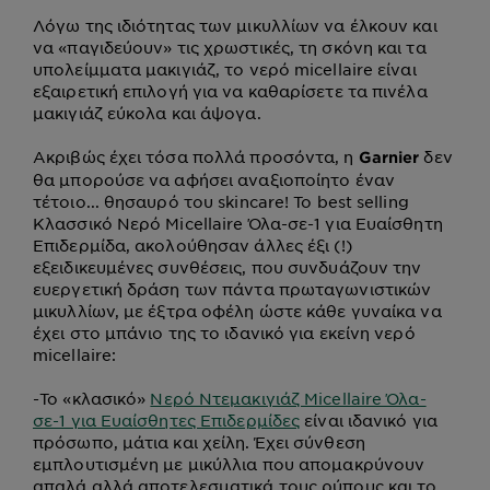
Λόγω της ιδιότητας των μικυλλίων να έλκουν και
να «παγιδεύουν» τις χρωστικές, τη σκόνη και τα
υπολείμματα μακιγιάζ, το νερό micellaire είναι
εξαιρετική επιλογή για να καθαρίσετε τα πινέλα
μακιγιάζ εύκολα και άψογα.
Ακριβώς έχει τόσα πολλά προσόντα, η
δεν
Garnier
θα μπορούσε να αφήσει αναξιοποίητο έναν
τέτοιο... θησαυρό του skincare! Το best selling
Κλασσικό Νερό Micellaire Όλα-σε-1 για Ευαίσθητη
Επιδερμίδα, ακολούθησαν άλλες έξι (!)
εξειδικευμένες συνθέσεις, που συνδυάζουν την
ευεργετική δράση των πάντα πρωταγωνιστικών
μικυλλίων, με έξτρα οφέλη ώστε κάθε γυναίκα να
έχει στο μπάνιο της το ιδανικό για εκείνη νερό
micellaire:
-
Το «κλασικό»
Νερό Ντεμακιγιάζ Micellaire Όλα-
σε-1 για Ευαίσθητες Επιδερμίδες
είναι ιδανικό για
πρόσωπο, μάτια και χείλη. Έχει σύνθεση
εμπλουτισμένη με μικύλλια που απομακρύνουν
απαλά αλλά αποτελεσματικά τους ρύπους και το