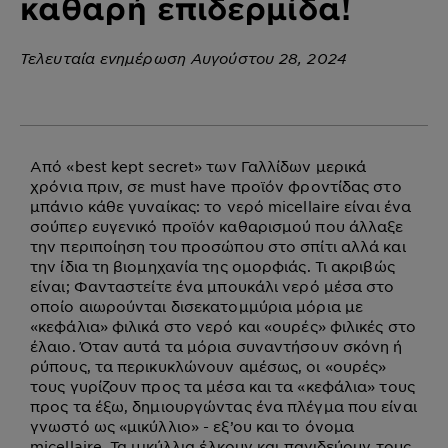
καθαρή επιδερμίδα!
Τελευταία ενημέρωση Αυγούστου 28, 2024
Από «best kept secret» των Γαλλίδων μερικά
χρόνια πριν, σε must have προϊόν φροντίδας στο
μπάνιο κάθε γυναίκας: το νερό micellaire είναι ένα
σούπερ ευγενικό προϊόν καθαρισμού που άλλαξε
την περιποίηση του προσώπου στο σπίτι αλλά και
την ίδια τη βιομηχανία της ομορφιάς. Τι ακριβώς
είναι; Φανταστείτε ένα μπουκάλι νερό μέσα στο
οποίο αιωρούνται δισεκατομμύρια μόρια με
«κεφάλια» φιλικά στο νερό και «ουρές» φιλικές στο
έλαιο. Όταν αυτά τα μόρια συναντήσουν σκόνη ή
ρύπους, τα περικυκλώνουν αμέσως, οι «ουρές»
τους γυρίζουν προς τα μέσα και τα «κεφάλια» τους
προς τα έξω, δημιουργώντας ένα πλέγμα που είναι
γνωστό ως «μικύλλιο» - εξ’ου και το όνομα
micellaire. Τα μικύλλια έλκουν και παγιδεύουν τους