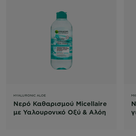
HYALURONIC ALOE
MI
Νερό Καθαρισμού Micellaire
Ν
με Υαλουρονικό Οξύ & Αλόη
γ