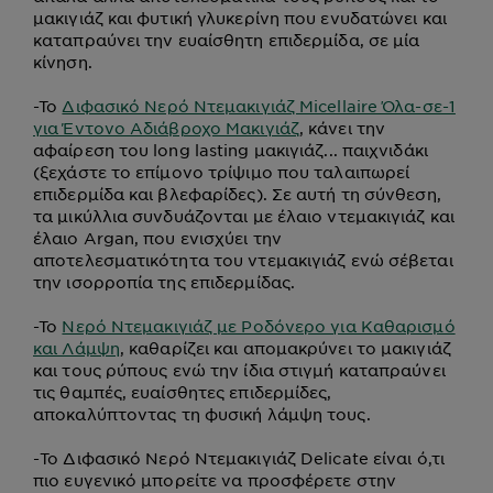
μακιγιάζ και φυτική γλυκερίνη που ενυδατώνει και
καταπραύνει την ευαίσθητη επιδερμίδα, σε μία
κίνηση.
-
Το
Διφασικό Νερό Ντεμακιγιάζ Micellaire Όλα-σε-1
για Έντονο Αδιάβροχο Μακιγιάζ
, κάνει την
αφαίρεση του long lasting μακιγιάζ... παιχνιδάκι
(ξεχάστε το επίμονο τρίψιμο που ταλαιπωρεί
επιδερμίδα και βλεφαρίδες). Σε αυτή τη σύνθεση,
τα μικύλλια συνδυάζονται με έλαιο ντεμακιγιάζ και
έλαιο Argan, που ενισχύει την
αποτελεσματικότητα του ντεμακιγιάζ ενώ σέβεται
την ισορροπία της επιδερμίδας.
-
Το
Νερό Ντεμακιγιάζ με Ροδόνερο για Καθαρισμό
και Λάμψη
, καθαρίζει και απομακρύνει το μακιγιάζ
και τους ρύπους ενώ την ίδια στιγμή καταπραύνει
τις θαμπές, ευαίσθητες επιδερμίδες,
αποκαλύπτοντας τη φυσική λάμψη τους.
-
To Διφασικό Νερό Ντεμακιγιάζ Delicate είναι ό,τι
πιο ευγενικό μπορείτε να προσφέρετε στην