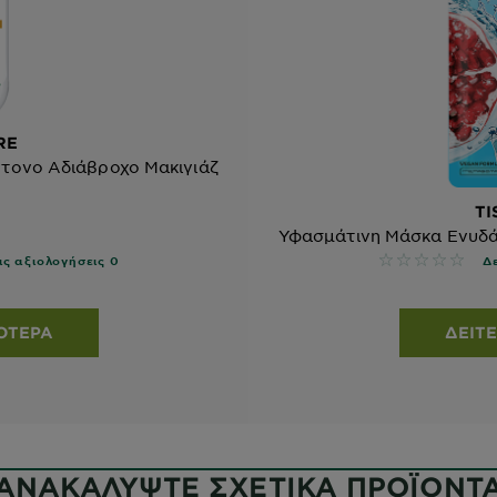
RE
ντονο Αδιάβροχο Μακιγιάζ
TI
Υφασμάτινη Μάσκα Ενυδά
No reviews
ις αξιολογήσεις 0
Δ
ΣΌΤΕΡΑ
ΔΕΊΤΕ
ΑΝΑΚΑΛΥΨΤΕ ΣΧΕΤΙΚΑ ΠΡΟΪΟΝΤ