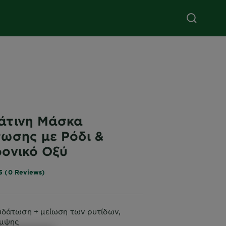
άτινη Μάσκα
ωσης με Ρόδι &
ονικό Οξύ
5 (0 Reviews)
υδάτωση + μείωση των ρυτίδων,
άμψης