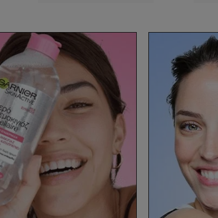
Προσώπου με
Π
Ενεργό Άνθρακα
Α
Υα