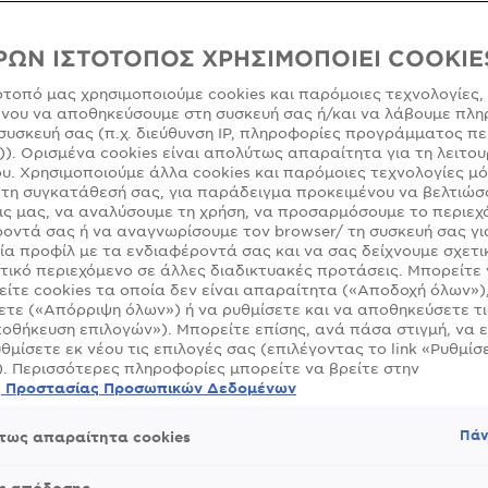
ΜΈΓΕΘΟΣ
ΡΩΝ ΙΣΤΟΤΟΠΟΣ ΧΡΗΣΙΜΟΠΟΙΕΙ COOKIE
ότοπό μας χρησιμοποιούμε cookies και παρόμοιες τεχνολογίες,
νου να αποθηκεύσουμε στη συσκευή σας ή/και να λάβουμε πλη
SLIDE 1
SLIDE 2
SLIDE 3
συσκευή σας (π.χ. διεύθυνση IP, πληροφορίες προγράμματος πε
)). Ορισμένα cookies είναι απολύτως απαραίτητα για τη λειτου
υ. Χρησιμοποιούμε άλλα cookies και παρόμοιες τεχνολογίες μ
τη συγκατάθεσή σας, για παράδειγμα προκειμένου να βελτιώσ
ς μας, να αναλύσουμε τη χρήση, να προσαρμόσουμε το περιεχ
οντά σας ή να αναγνωρίσουμε τον browser/ τη συσκευή σας γι
ία προφίλ με τα ενδιαφέροντά σας και να σας δείχνουμε σχετι
τικό περιεχόμενο σε άλλες διαδικτυακές προτάσεις. Μπορείτε
ίτε cookies τα οποία δεν είναι απαραίτητα («Αποδοχή όλων»)
τε («Απόρριψη όλων») ή να ρυθμίσετε και να αποθηκεύσετε τι
οθήκευση επιλογών»). Μπορείτε επίσης, ανά πάσα στιγμή, να 
υθμίσετε εκ νέου τις επιλογές σας (επιλέγοντας το link «Ρυθμίσε
). Περισσότερες πληροφορίες μπορείτε να βρείτε στην
ή Προστασίας Προσωπικών Δεδομένων
Πάν
τως απαραίτητα cookies