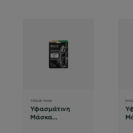
TISSUE MASK
HYA
Υφασμάτινη
Υ
Μάσκα
Μ
Ενυδάτωσης
Ε