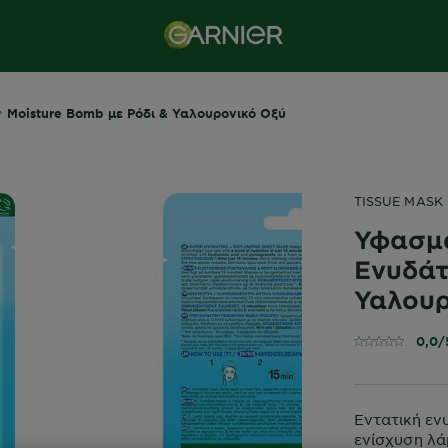
Moisture Bomb με Ρόδι & Υαλουρονικό Οξύ
TISSUE MASK
Υφασμ
Ενυδάτ
Υαλουρ
0,0/
Εντατική εν
ενίσχυση λ