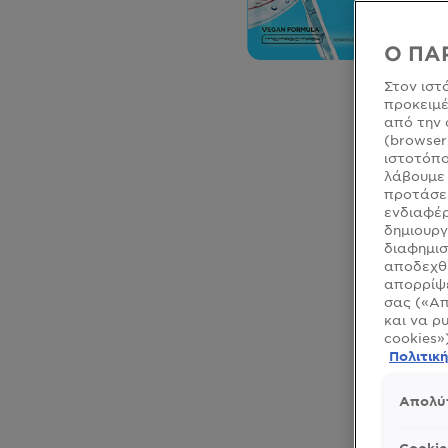
Ο ΠΑ
Στον ιστ
προκειμέ
από την 
(browser
ιστοτόπο
λάβουμε 
προτάσει
ενδιαφέρ
δημιουργ
CLOSE SUBPANEL
διαφημισ
αποδεχθε
CLOSE SUBPANEL
απορρίψε
σας («Απ
CLOSE SUBPANEL
και να ρ
cookies»
CLOSE SUBPANEL
Πολιτικ
CLOSE SUBPANEL
Απολύ