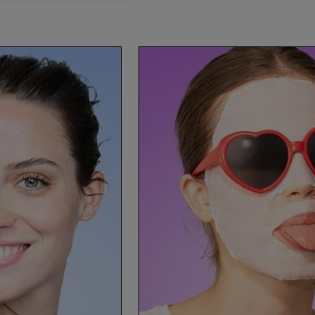
ροσώπου με
λόη &
λουρονικό Οξύ