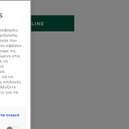
28GR
S
ΑΓΟΡΑ ONLINE
ροφορίες
ριήγησης
ργία του
όνο εφόσον
ουμε τις
όμενο στα
α τη
κό
 να
, να τα
ς επιλογές
ελέγξετε
ις για τα
τα ενεργό