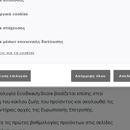
es απόδοσης
ργικά cookies
s στόχευσης
s μέσων κοινωνικής δικτύωσης
ις για τα cookies
ευση επιλογών
Απόρριψη όλων
Αποδ