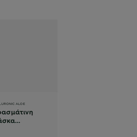
LURONIC ALOE
φασμάτινη
άσκα
νυδάτωσης