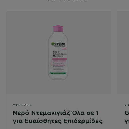
MICELLAIRE
VI
Νερό Ντεμακιγιάζ Όλα σε 1
G
για Ευαίσθητες Επιδερμίδες
γ