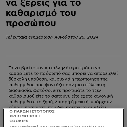
να ξέρεις για το
καθαρισμό του
προσώπου
Τελευταία ενημέρωση Αυγούστου 28, 2024
Το να βρείτε τον καταλληλότερο τρόπο να
καθαρίζετε το πρόσωπό σας μπορεί να αποδειχθεί
δύσκολη υπόθεση, και συχνά η περιποίηση της
επιδερμίδας σας φαντάζει σαν μια ατέλειωτη
διαδικασία. Ωστόσο, είτε προτιμάτε το τζελ
καθαρισμού είτε το σαπούνι, είτε έχετε κανονική
επιδερμίδα είτε ξηρή, λιπαρή ή μεικτή, υπάρχουν
κάποια πράγματα που δεν πρέπει να αμελείτε.
Ο ΠΑΡΩΝ ΙΣΤΟΤΟΠΟΣ
ΧΡΗΣΙΜΟΠΟΙΕΙ
1. Λάβετε υπόψη τον τύπο της επιδερμίδας σας
COOKIES
Στον ιστότοπό μας χρησιμοποιούμε cookies και