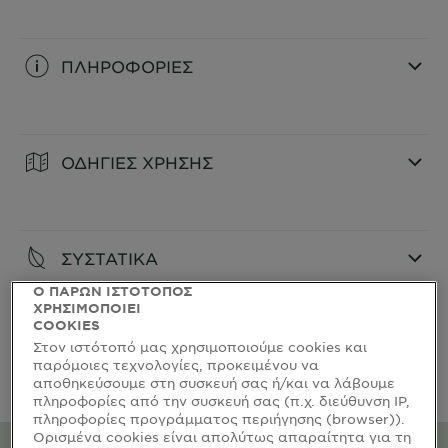
ΠΛΗΡΟΦΟΡΙΕΣ
CLOSE SUBPANEL
ΟΔΗΓΙΕΣ ΧΡΗΣΗΣ
CLOSE SUBPANEL
ΣΥΣΤΑΤΙΚΑ
Ο ΠΑΡΩΝ ΙΣΤΟΤΟΠΟΣ
CLOSE SUBPANEL
ΧΡΗΣΙΜΟΠΟΙΕΙ
COOKIES
Στον ιστότοπό μας χρησιμοποιούμε cookies και
ΕΙΔΙΚΕΣ ΠΡΟΦΥΛΑΞΕΙΣ
παρόμοιες τεχνολογίες, προκειμένου να
αποθηκεύσουμε στη συσκευή σας ή/και να λάβουμε
CLOSE SUBPANEL
πληροφορίες από την συσκευή σας (π.χ. διεύθυνση IP,
πληροφορίες προγράμματος περιήγησης (browser)).
Ορισμένα cookies είναι απολύτως απαραίτητα για τη
Περιβαλλοντικές