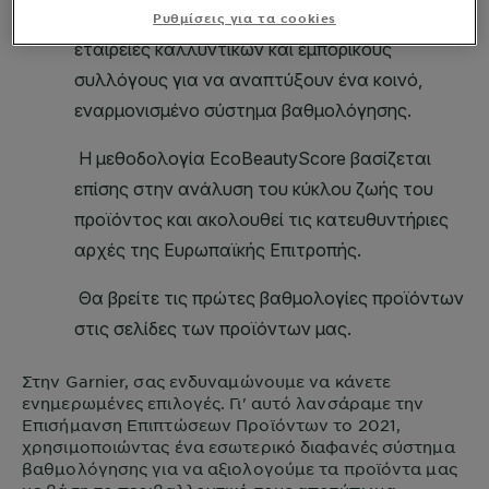
Ρυθμίσεις για τα cookies
Στην
Garnier
, σας ενδυναμώνουμε να κάνετε
ενημερωμένες επιλογές. Γι' αυτό λανσάραμε την
Επισήμανση Επιπτώσεων Προϊόντων το 2021,
χρησιμοποιώντας ένα εσωτερικό διαφανές σύστημα
βαθμολόγησης για να αξιολογούμε τα προϊόντα μας