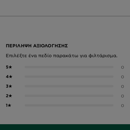
ΠΕΡΊΛΗΨΗ ΑΞΙΟΛΌΓΗΣΗΣ
Επιλέξτε ένα πεδίο παρακάτω για φιλτάρισμα.
5
★
0
4
★
0
3
★
0
2
★
0
1
★
0