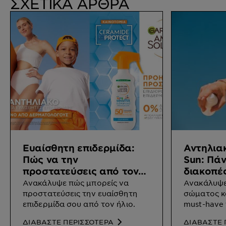
ΣΧΕΤΙΚΑ ΑΡΘΡΑ
Ευαίσθητη επιδερμίδα:
Αντηλια
Πώς να την
Sun: Πάν
προστατεύσεις από τον
διακοπές
ήλιο;
Ανακάλυψε πώς μπορείς να
Ανακάλυψε 
προστατεύσεις την ευαίσθητη
σώματος και
επιδερμίδα σου από τον ήλιο.
must-have
των διακο
ΔΙΑΒΑΣΤΕ ΠΕΡΙΣΣΟΤΕΡΑ
ΔΙΑΒΑΣΤΕ 