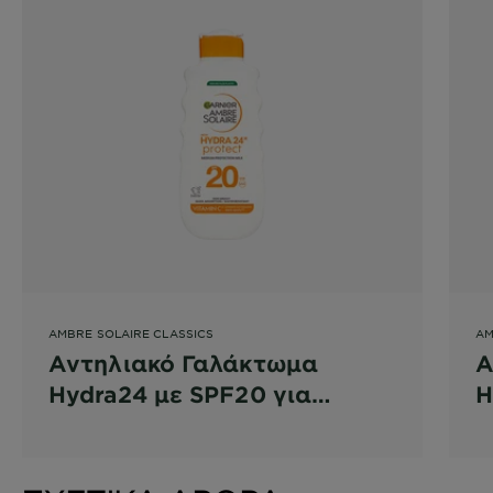
AMBRE SOLAIRE CLASSICS
AM
Αντηλιακό Γαλάκτωμα
Α
Hydra24 με SPF20 για
H
Προστασία και Ενυδάτωση