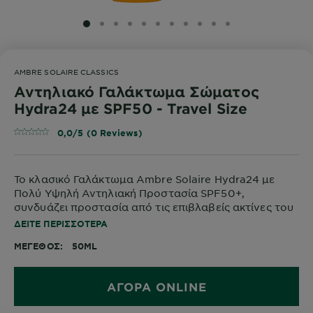
SLIDE 1
SLIDE 2
SLIDE 3
SLIDE 4
SLIDE 5
SLIDE 6
SLIDE 7
SLIDE 8
SLIDE 9
SLIDE 10
SLIDE 11
AMBRE SOLAIRE CLASSICS
Αντηλιακό Γαλάκτωμα Σώματος
Hydra24 με SPF50 - Travel Size
0,0/5 (0 Reviews)
Το κλασικό Γαλάκτωμα Ambre Solaire Hydra24 με
Πολύ Υψηλή Αντηλιακή Προστασία SPF50+,
συνδυάζει προστασία από τις επιβλαβείς ακτίνες του
ήλιου και εντατική ενυδάτωση της επιδερμίδας.
ΔΕΊΤΕ ΠΕΡΙΣΣΌΤΕΡΑ
ΜΈΓΕΘΟΣ
50ML
ΑΓΟΡΑ ONLINE