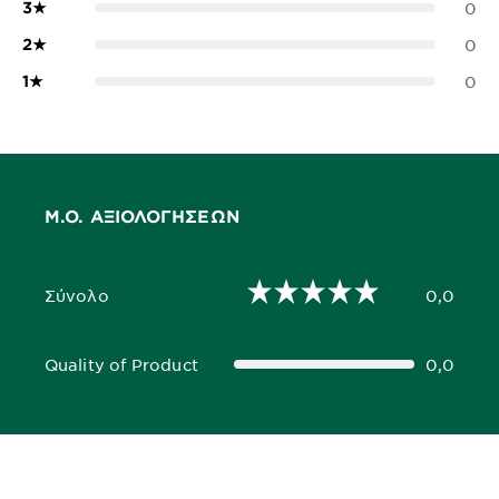
3
★
0
2
★
0
1
★
0
Μ.Ο. ΑΞΙΟΛΟΓΉΣΕΩΝ
Σύνολο
0,0
0,0 out of 5 stars
Quality of Product
0,0
0,0 out of 5 stars