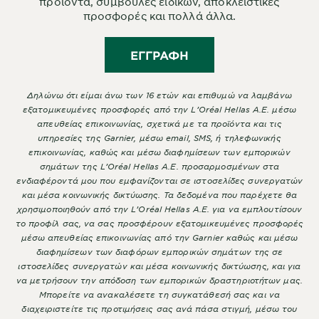
προϊόντα, συμβουλές ειδικών, αποκλειστικές
προσφορές και πολλά άλλα.
ΕΓΓΡΑΦΉ
Δηλώνω ότι είμαι άνω των 16 ετών και επιθυμώ να λαμβάνω
εξατομικευμένες προσφορές από την L’Oréal Hellas A.E. μέσω
απευθείας επικοινωνίας, σχετικά με τα προϊόντα και τις
υπηρεσίες της Garnier, μέσω email, SMS, ή τηλεφωνικής
επικοινωνίας, καθώς και μέσω διαφημίσεων των εμπορικών
σημάτων της L’Oréal Hellas A.E. προσαρμοσμένων στα
ενδιαφέροντά μου που εμφανίζονται σε ιστοσελίδες συνεργατών
και μέσα κοινωνικής δικτύωσης. Τα δεδομένα που παρέχετε θα
χρησιμοποιηθούν από την L’Oréal Hellas A.E. για να εμπλουτίσουν
το προφίλ σας, να σας προσφέρουν εξατομικευμένες προσφορές
μέσω απευθείας επικοινωνίας από την Garnier καθώς και μέσω
διαφημίσεων των διαφόρων εμπορικών σημάτων της σε
ιστοσελίδες συνεργατών και μέσα κοινωνικής δικτύωσης, και για
να μετρήσουν την απόδοση των εμπορικών δραστηριοτήτων μας.
Μπορείτε να ανακαλέσετε τη συγκατάθεσή σας και να
διαχειριστείτε τις προτιμήσεις σας ανά πάσα στιγμή, μέσω του