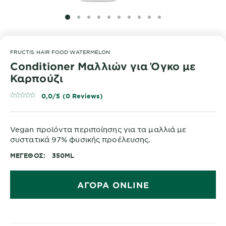
SLIDE 1
SLIDE 2
SLIDE 3
SLIDE 4
SLIDE 5
SLIDE 6
SLIDE 7
SLIDE 8
SLIDE 9
SLIDE 10
FRUCTIS HAIR FOOD WATERMELON
Conditioner Μαλλιών για Όγκο με
Καρπούζι
0,0/5 (0 Reviews)
Vegan προϊόντα περιποίησης για τα μαλλιά με
συστατικά 97% φυσικής προέλευσης.
ΜΈΓΕΘΟΣ
350ML
ΑΓΟΡΑ ONLINE