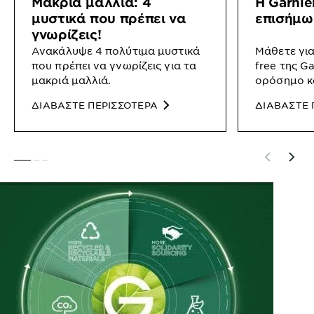
Μακριά μαλλιά: 4
Η Garnier
μυστικά που πρέπει να
επισήμως
γνωρίζεις!
Ανακάλυψε 4 πολύτιμα μυστικά
Μάθετε για
που πρέπει να γνωρίζεις για τα
free της Ga
μακριά μαλλιά.
ορόσημο κα
Green Beau
ΔΙΑΒΑΣΤΕ ΠΕΡΙΣΣΟΤΕΡΑ
ΔΙΑΒΑΣΤΕ 
SLIDE 1
SLIDE 2
SLIDE 3