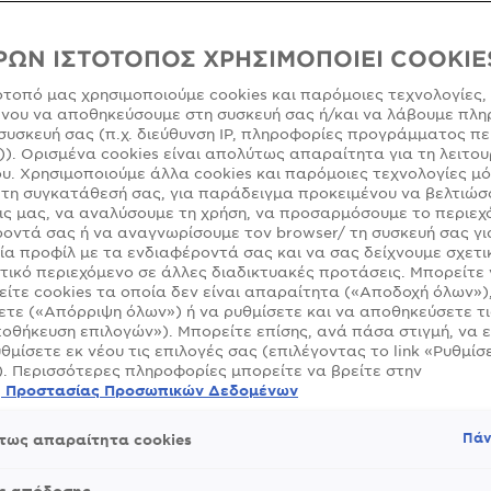
ΡΩΝ ΙΣΤΟΤΟΠΟΣ ΧΡΗΣΙΜΟΠΟΙΕΙ COOKIE
ότοπό μας χρησιμοποιούμε cookies και παρόμοιες τεχνολογίες,
νου να αποθηκεύσουμε στη συσκευή σας ή/και να λάβουμε πλη
SLIDE 1
SLIDE 2
SLIDE 3
SLIDE 4
SLIDE 5
SLIDE 6
SLIDE 7
συσκευή σας (π.χ. διεύθυνση IP, πληροφορίες προγράμματος πε
)). Ορισμένα cookies είναι απολύτως απαραίτητα για τη λειτου
υ. Χρησιμοποιούμε άλλα cookies και παρόμοιες τεχνολογίες μ
τη συγκατάθεσή σας, για παράδειγμα προκειμένου να βελτιώσ
ς μας, να αναλύσουμε τη χρήση, να προσαρμόσουμε το περιεχ
οντά σας ή να αναγνωρίσουμε τον browser/ τη συσκευή σας γι
ία προφίλ με τα ενδιαφέροντά σας και να σας δείχνουμε σχετι
τικό περιεχόμενο σε άλλες διαδικτυακές προτάσεις. Μπορείτε
ίτε cookies τα οποία δεν είναι απαραίτητα («Αποδοχή όλων»)
τε («Απόρριψη όλων») ή να ρυθμίσετε και να αποθηκεύσετε τι
οθήκευση επιλογών»). Μπορείτε επίσης, ανά πάσα στιγμή, να 
υθμίσετε εκ νέου τις επιλογές σας (επιλέγοντας το link «Ρυθμίσε
). Περισσότερες πληροφορίες μπορείτε να βρείτε στην
ή Προστασίας Προσωπικών Δεδομένων
Πάν
τως απαραίτητα cookies