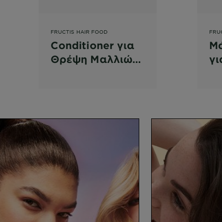
FRUCTIS HAIR FOOD
FRU
Conditioner για
Μ
Θρέψη Μαλλιών
γι
με Μπανάνα
μ