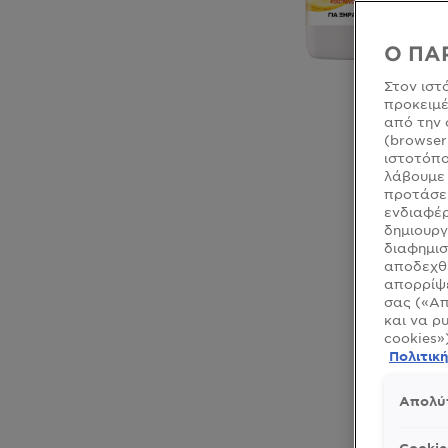
Ο ΠΑ
Στον ιστ
προκειμέ
από την 
(browser
ιστοτόπο
λάβουμε 
προτάσει
ενδιαφέρ
δημιουργ
CLOSE SUBPANEL
διαφημισ
αποδεχθε
CLOSE SUBPANEL
απορρίψε
σας («Απ
CLOSE SUBPANEL
και να ρ
cookies»
CLOSE SUBPANEL
Πολιτικ
Απολύ