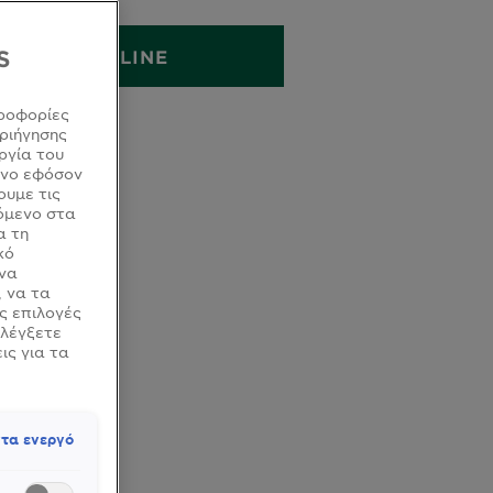
S
ΑΓΟΡΑ ONLINE
ροφορίες
ριήγησης
ργία του
όνο εφόσον
ουμε τις
όμενο στα
α τη
κό
 να
, να τα
ς επιλογές
ελέγξετε
ις για τα
τα ενεργό