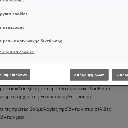
es απόδοσης
ργικά cookies
s στόχευσης
s μέσων κοινωνικής δικτύωσης
ις για τα cookies
ευση επιλογών
Απόρριψη όλων
Αποδ