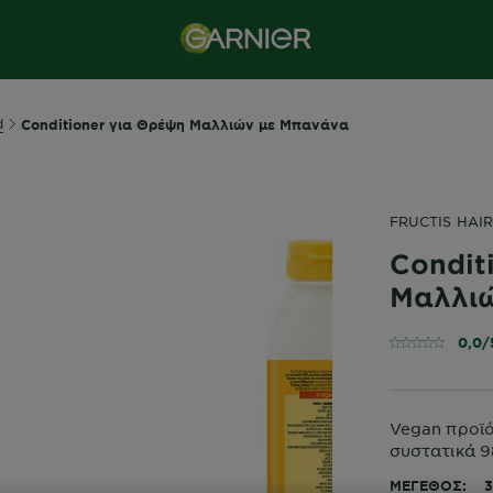
d
Conditioner για Θρέψη Μαλλιών με Μπανάνα
FRUCTIS HAI
Condit
Μαλλι
0,0/
Vegan προϊό
συστατικά 
ΜΈΓΕΘΟΣ