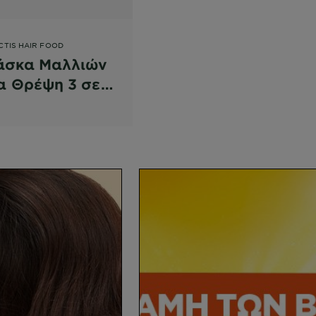
CTIS HAIR FOOD
άσκα Μαλλιών
α Θρέψη 3 σε 1
ε Μπανάνα