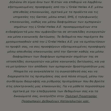
Δηλώνω ότι είμαι άνω των 16 ετών και επιθυμώ να λαμβάνω
εξατομικευμένες προσφορές από την L’Oréal Hellas A.E. μέσω
απευθείας επικοινωνίας, σχετικά με τα προϊόντα και τις
υπηρεσίες της Garnier, μέσω email, SMS, ή τηλεφωνικής
επικοινωνίας, καθώς και μέσω διαφημίσεων των εμπορικών
σημάτων της L’Oréal Hellas A.E. προσαρμοσμένων στα
ενδιαφέροντά μου που εμφανίζονται σε ιστοσελίδες συνεργατών
και μέσα κοινωνικής δικτύωσης. Τα δεδομένα που παρέχετε θα
χρησιμοποιηθούν από την L’Oréal Hellas A.E. για να εμπλουτίσουν
το προφίλ σας, να σας προσφέρουν εξατομικευμένες προσφορές
μέσω απευθείας επικοινωνίας από την Garnier καθώς και μέσω
διαφημίσεων των διαφόρων εμπορικών σημάτων της σε
ιστοσελίδες συνεργατών και μέσα κοινωνικής δικτύωσης, και για
να μετρήσουν την απόδοση των εμπορικών δραστηριοτήτων μας.
Μπορείτε να ανακαλέσετε τη συγκατάθεσή σας και να
διαχειριστείτε τις προτιμήσεις σας ανά πάσα στιγμή, μέσω του
συνδέσμου διαγραφής και ρύθμισης προτιμήσεων που θα βρείτε
στις ηλεκτρονικές μας επικοινωνίες. Για να μάθετε περισσότερα
σχετικά με την επεξεργασία των δεδομένων σας και τα
δικαιώματά σας, ανατρέξτε στην
Πολιτική Προστασίας
Προσωπικών Δεδομένων Καταναλωτών μας.