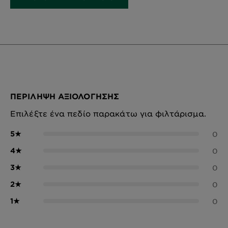
ΠΕΡΊΛΗΨΗ ΑΞΙΟΛΌΓΗΣΗΣ
Επιλέξτε ένα πεδίο παρακάτω για φιλτάρισμα.
5
★
0
4
★
0
3
★
0
2
★
0
1
★
0