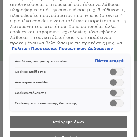
CLOSE SUBPANEL
αποθηκεύσουμε στη συσκευή σας ή/και να λάβουμε
πληροφορίες από την συσκευή σας (π.χ. διεύθυνση IP,
πληροφορίες προγράμματος περιήγησης (browser)).
ΕΙΔΙΚΕΣ ΠΡΟΦΥΛΑΞΕΙΣ
Ορισμένα cookies είναι απολύτως απαραίτητα για τη
λειτουργία του ιστοτόπου. Χρησιμοποιούμε άλλα
cookies και παρόμοιες τεχνολογίες μόνο εφόσον
CLOSE SUBPANEL
λάβουμε τη συγκατάθεσή σας, για παράδειγμα
προκειμένου να βελτιώσουμε τις προτάσεις μας, να
Περιβαλλοντικές
αναλύσουμε τη χρήση, να προσαρμόσουμε το
Πολιτική Προστασίας Προσωπικών Δεδομένων
επιπτώσεις
περιεχόμενο στα ενδιαφέροντά σας ή να
αναγνωρίσουμε τον browser/ τη συσκευή σας για τη
Πάντα ενεργό
Απολύτως απαραίτητα cookies
δημιουργία προφίλ με τα ενδιαφέροντά σας και να
CLOSE SUBPANEL
σας δείχνουμε σχετικό διαφημιστικό περιεχόμενο σε
Cookies απόδοσης
άλλες διαδικτυακές προτάσεις. Μπορείτε να
αποδεχθείτε cookies τα οποία δεν είναι απαραίτητα
Λειτουργικά cookies
(«Αποδοχή όλων»), να τα απορρίψετε («Απόρριψη
όλων») ή να ρυθμίσετε και να αποθηκεύσετε τις
Cookies στόχευσης
επιλογές σας («Αποθήκευση επιλογών»). Μπορείτε
επίσης, ανά πάσα στιγμή, να ελέγξετε και να
Cookies μέσων κοινωνικής δικτύωσης
ρυθμίσετε εκ νέου τις επιλογές σας (επιλέγοντας το
link «Ρυθμίσεις για τα cookies»). Περισσότερες
πληροφορίες μπορείτε να βρείτε στην
Απόρριψη όλων