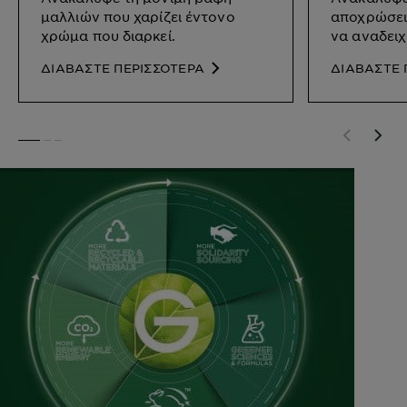
μαλλιών που χαρίζει έντονο
αποχρώσει
χρώμα που διαρκεί.
να αναδει
ΔΙΑΒΑΣΤΕ ΠΕΡΙΣΣΟΤΕΡΑ
ΔΙΑΒΑΣΤΕ 
SLIDE 1
SLIDE 2
SLIDE 3