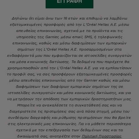
ΕΓΓΡΑΦΉ
Δηλώνω ότι είμαι άνω των 16 ετών και επιθυμώ να λαμβάνω
εξατομικευμένες προσφορές από την L’Oréal Hellas A.E. μέσω
απευθείας επικοινωνίας, σχετικά με τα προϊόντα και τις
υπηρεσίες της Garnier, μέσω email, SMS, ή τηλεφωνικής
επικοινωνίας, καθώς και μέσω διαφημίσεων των εμπορικών
σημάτων της L’Oréal Hellas A.E. προσαρμοσμένων στα
ενδιαφέροντά μου που εμφανίζονται σε ιστοσελίδες συνεργατών
και μέσα κοινωνικής δικτύωσης. Τα δεδομένα που παρέχετε θα
χρησιμοποιηθούν από την L’Oréal Hellas A.E. για να εμπλουτίσουν
το προφίλ σας, να σας προσφέρουν εξατομικευμένες προσφορές
μέσω απευθείας επικοινωνίας από την Garnier καθώς και μέσω
διαφημίσεων των διαφόρων εμπορικών σημάτων της σε
ιστοσελίδες συνεργατών και μέσα κοινωνικής δικτύωσης, και για
να μετρήσουν την απόδοση των εμπορικών δραστηριοτήτων μας.
Μπορείτε να ανακαλέσετε τη συγκατάθεσή σας και να
διαχειριστείτε τις προτιμήσεις σας ανά πάσα στιγμή, μέσω του
συνδέσμου διαγραφής και ρύθμισης προτιμήσεων που θα βρείτε
στις ηλεκτρονικές μας επικοινωνίες. Για να μάθετε περισσότερα
σχετικά με την επεξεργασία των δεδομένων σας και τα
δικαιώματά σας, ανατρέξτε στην
Πολιτική Προστασίας