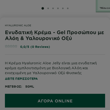
SLIDE 1
SLIDE 2
SLIDE 3
SLIDE 4
SLIDE 5
SLIDE 6
HYALURONIC ALOE
Ενυδατική Κρέμα - Gel Προσώπου με
Αλόη & Υαλουρονικό Οξύ
0,0/5 (0 Reviews)
Η Κρέμα Hyaluronic Aloe Jelly είναι μια ενυδατική
κρέμα εμπλουτισμένη με Βιολογική Αλόη και
ενισχυμένη με Υαλουρονικό Οξύ Φυσικής
Προέλευσης. Χαρίζει 48ωρη ενυδάτωση*,
ΔΕΊΤΕ ΠΕΡΙΣΣΌΤΕΡΑ
καταπραΰνει και επαναφέρει την ελαστικότητα στην
ΜΈΓΕΘΟΣ
50ML
επιδερμίδα.
ΑΓΟΡΑ ONLINE