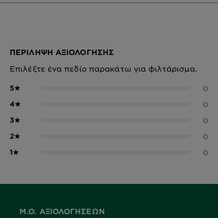
ΠΕΡΊΛΗΨΗ ΑΞΙΟΛΌΓΗΣΗΣ
Επιλέξτε ένα πεδίο παρακάτω για φιλτάρισμα.
5
★
0
4
★
0
3
★
0
2
★
0
1
★
0
Μ.Ο. ΑΞΙΟΛΟΓΉΣΕΩΝ