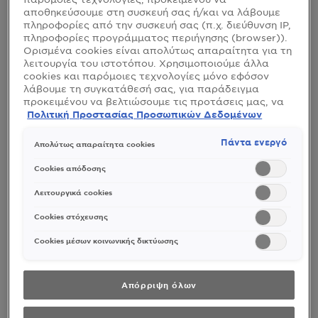
αποθηκεύσουμε στη συσκευή σας ή/και να λάβουμε
πληροφορίες από την συσκευή σας (π.χ. διεύθυνση IP,
πληροφορίες προγράμματος περιήγησης (browser)).
Ορισμένα cookies είναι απολύτως απαραίτητα για τη
λειτουργία του ιστοτόπου. Χρησιμοποιούμε άλλα
cookies και παρόμοιες τεχνολογίες μόνο εφόσον
λάβουμε τη συγκατάθεσή σας, για παράδειγμα
προκειμένου να βελτιώσουμε τις προτάσεις μας, να
αναλύσουμε τη χρήση, να προσαρμόσουμε το
Πολιτική Προστασίας Προσωπικών Δεδομένων
περιεχόμενο στα ενδιαφέροντά σας ή να
αναγνωρίσουμε τον browser/ τη συσκευή σας για τη
Πάντα ενεργό
Απολύτως απαραίτητα cookies
δημιουργία προφίλ με τα ενδιαφέροντά σας και να
σας δείχνουμε σχετικό διαφημιστικό περιεχόμενο σε
Cookies απόδοσης
άλλες διαδικτυακές προτάσεις. Μπορείτε να
αποδεχθείτε cookies τα οποία δεν είναι απαραίτητα
Λειτουργικά cookies
(«Αποδοχή όλων»), να τα απορρίψετε («Απόρριψη
όλων») ή να ρυθμίσετε και να αποθηκεύσετε τις
Cookies στόχευσης
επιλογές σας («Αποθήκευση επιλογών»). Μπορείτε
επίσης, ανά πάσα στιγμή, να ελέγξετε και να
Cookies μέσων κοινωνικής δικτύωσης
ρυθμίσετε εκ νέου τις επιλογές σας (επιλέγοντας το
link «Ρυθμίσεις για τα cookies»). Περισσότερες
πληροφορίες μπορείτε να βρείτε στην
Απόρριψη όλων