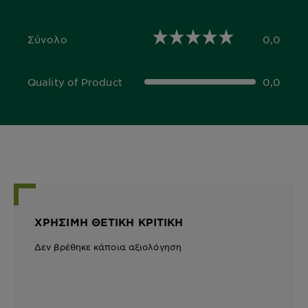
Σύνολο
0,0
0,0 out of 5 stars
Quality of Product
0,0
0,0 out of 5 stars
ΧΡΉΣΙΜΗ ΘΕΤΙΚΉ ΚΡΙΤΙΚΉ
Δεν βρέθηκε κάποια αξιολόγηση