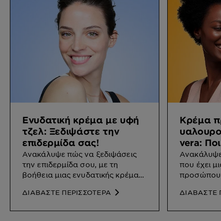
Ενυδατική κρέμα με υφή
Κρέμα π
τζελ: Ξεδιψάστε την
υαλουρον
επιδερμίδα σας!
vera: Πο
Ανακάλυψε πώς να ξεδιψάσεις
Ανακάλυψε 
την επιδερμίδα σου, με τη
που έχει μ
βοήθεια μιας ενυδατικής κρέμας
προσώπου 
με υφή τζελ.
aloe vera.
ΔΙΑΒΑΣΤΕ ΠΕΡΙΣΣΟΤΕΡΑ
ΔΙΑΒΑΣΤΕ 