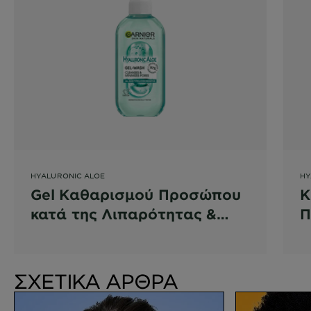
HYALURONIC ALOE
HY
Gel Καθαρισμού Προσώπου
Κ
κατά της Λιπαρότητας &
Π
των Ρύπων
Υ
ΣΧΕΤΙΚΑ ΑΡΘΡΑ