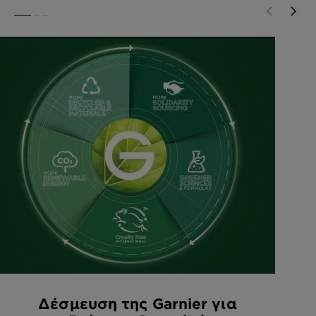
SLIDE 1
SLIDE 2
SLIDE 3
Δέσμευση της Garnier για