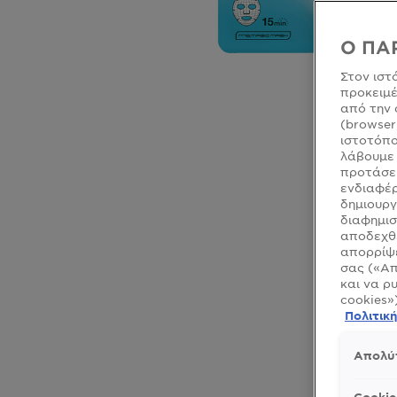
Ο ΠΑ
Στον ιστ
προκειμέ
από την 
(browser
ιστοτόπο
λάβουμε 
προτάσει
ενδιαφέρ
δημιουργ
CLOSE SUBPANEL
διαφημισ
αποδεχθε
CLOSE SUBPANEL
απορρίψε
σας («Απ
CLOSE SUBPANEL
και να ρ
cookies»
CLOSE SUBPANEL
Πολιτικ
Απολύ