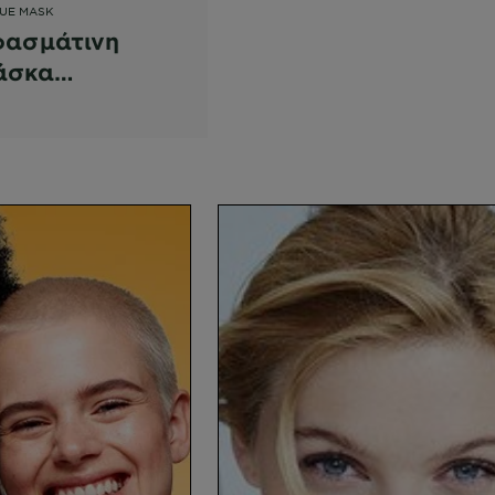
SUE MASK
φασμάτινη
άσκα
νυδάτωσης με
δι &
λουρονικό Οξύ