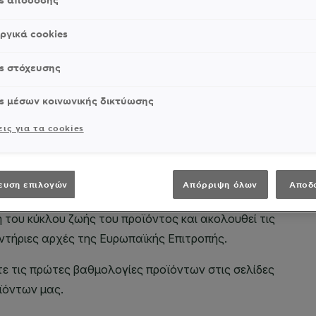
es απόδοσης
ργικά cookies
s στόχευσης
s μέσων κοινωνικής δικτύωσης
ις για τα cookies
ευση επιλογών
Απόρριψη όλων
Αποδ