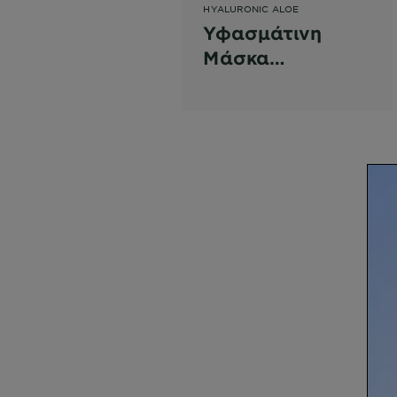
HYALURONIC ALOE
Υφασμάτινη
Μάσκα
Ενυδάτωσης
Προσώπου με
Αλόη &
Υαλουρονικό Οξύ