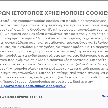
ΜΈΓΕΘΟΣ
ΡΩΝ ΙΣΤΟΤΟΠΟΣ ΧΡΗΣΙΜΟΠΟΙΕΙ COOKIE
ότοπό μας χρησιμοποιούμε cookies και παρόμοιες τεχνολογίες,
νου να αποθηκεύσουμε στη συσκευή σας ή/και να λάβουμε πλη
SLIDE 1
SLIDE 2
SLIDE 3
SLIDE 4
SLIDE 5
SLIDE 6
SLIDE 7
SLIDE 8
SLIDE 9
συσκευή σας (π.χ. διεύθυνση IP, πληροφορίες προγράμματος πε
)). Ορισμένα cookies είναι απολύτως απαραίτητα για τη λειτου
υ. Χρησιμοποιούμε άλλα cookies και παρόμοιες τεχνολογίες μ
τη συγκατάθεσή σας, για παράδειγμα προκειμένου να βελτιώσ
ς μας, να αναλύσουμε τη χρήση, να προσαρμόσουμε το περιεχ
οντά σας ή να αναγνωρίσουμε τον browser/ τη συσκευή σας γι
ία προφίλ με τα ενδιαφέροντά σας και να σας δείχνουμε σχετι
τικό περιεχόμενο σε άλλες διαδικτυακές προτάσεις. Μπορείτε
ίτε cookies τα οποία δεν είναι απαραίτητα («Αποδοχή όλων»)
τε («Απόρριψη όλων») ή να ρυθμίσετε και να αποθηκεύσετε τι
οθήκευση επιλογών»). Μπορείτε επίσης, ανά πάσα στιγμή, να 
υθμίσετε εκ νέου τις επιλογές σας (επιλέγοντας το link «Ρυθμίσε
). Περισσότερες πληροφορίες μπορείτε να βρείτε στην
ή Προστασίας Προσωπικών Δεδομένων
Πάν
τως απαραίτητα cookies