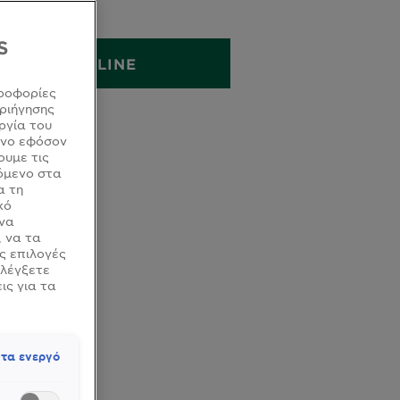
28G
S
ΑΓΟΡΑ ONLINE
ροφορίες
ριήγησης
ργία του
όνο εφόσον
ουμε τις
όμενο στα
α τη
κό
 να
, να τα
ς επιλογές
ελέγξετε
ις για τα
τα ενεργό