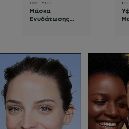
TISSUE MASK
TIS
Μάσκα
Υ
Ενυδάτωσης
Μ
Ματιών με
Ε
Υαλουρονικό Οξύ
Ρό
& Νερό Καρύδας
Υα