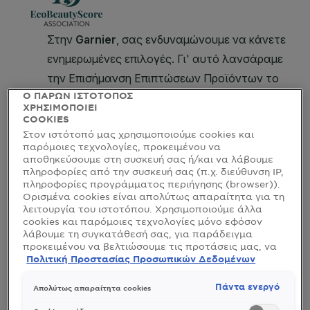
Ο ΠΑΡΩΝ ΙΣΤΟΤΟΠΟΣ
ΧΡΗΣΙΜΟΠΟΙΕΙ
COOKIES
Στον ιστότοπό μας χρησιμοποιούμε cookies και
παρόμοιες τεχνολογίες, προκειμένου να
αποθηκεύσουμε στη συσκευή σας ή/και να λάβουμε
πληροφορίες από την συσκευή σας (π.χ. διεύθυνση IP,
πληροφορίες προγράμματος περιήγησης (browser)).
Ορισμένα cookies είναι απολύτως απαραίτητα για τη
λειτουργία του ιστοτόπου. Χρησιμοποιούμε άλλα
cookies και παρόμοιες τεχνολογίες μόνο εφόσον
λάβουμε τη συγκατάθεσή σας, για παράδειγμα
προκειμένου να βελτιώσουμε τις προτάσεις μας, να
αναλύσουμε τη χρήση, να προσαρμόσουμε το
Πολιτική Προστασίας Προσωπικών Δεδομένων
περιεχόμενο στα ενδιαφέροντά σας ή να
αναγνωρίσουμε τον browser/ τη συσκευή σας για τη
Πάντα ενεργό
Απολύτως απαραίτητα cookies
δημιουργία προφίλ με τα ενδιαφέροντά σας και να
σας δείχνουμε σχετικό διαφημιστικό περιεχόμενο σε