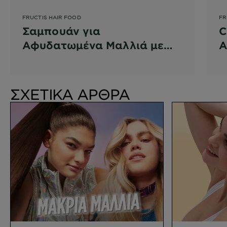
FRUCTIS HAIR FOOD
FR
Σαμπουάν για
C
Αφυδατωμένα Μαλλιά με
Α
Aloe
A
ΣΧΕΤΙΚΑ ΑΡΘΡΑ