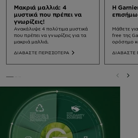
Μακριά μαλλιά: 4
Η Garnier
μυστικά που πρέπει να
επισήμως
γνωρίζεις!
Ανακάλυψε 4 πολύτιμα μυστικά
Μάθετε για
που πρέπει να γνωρίζεις για τα
free της Ga
μακριά μαλλιά.
ορόσημο κα
Green Beau
ΔΙΑΒΑΣΤΕ ΠΕΡΙΣΣΟΤΕΡΑ
ΔΙΑΒΑΣΤΕ 
SLIDE 1
SLIDE 2
SLIDE 3