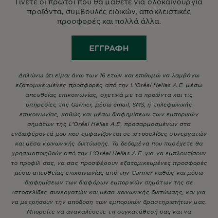
Γίνετε οι πρώτοι που θα μάθετε για ολοκαίνουργια
προϊόντα, συμβουλές ειδικών, αποκλειστικές
προσφορές και πολλά άλλα.
ΕΓΓΡΑΦΉ
Δηλώνω ότι είμαι άνω των 16 ετών και επιθυμώ να λαμβάνω
εξατομικευμένες προσφορές από την L’Oréal Hellas A.E. μέσω
απευθείας επικοινωνίας, σχετικά με τα προϊόντα και τις
υπηρεσίες της Garnier, μέσω email, SMS, ή τηλεφωνικής
επικοινωνίας, καθώς και μέσω διαφημίσεων των εμπορικών
σημάτων της L’Oréal Hellas A.E. προσαρμοσμένων στα
ενδιαφέροντά μου που εμφανίζονται σε ιστοσελίδες συνεργατών
και μέσα κοινωνικής δικτύωσης. Τα δεδομένα που παρέχετε θα
χρησιμοποιηθούν από την L’Oréal Hellas A.E. για να εμπλουτίσουν
το προφίλ σας, να σας προσφέρουν εξατομικευμένες προσφορές
μέσω απευθείας επικοινωνίας από την Garnier καθώς και μέσω
διαφημίσεων των διαφόρων εμπορικών σημάτων της σε
ιστοσελίδες συνεργατών και μέσα κοινωνικής δικτύωσης, και για
να μετρήσουν την απόδοση των εμπορικών δραστηριοτήτων μας.
Μπορείτε να ανακαλέσετε τη συγκατάθεσή σας και να