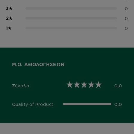
3
★
0
2
★
0
1
★
0
Μ.Ο. ΑΞΙΟΛΟΓΉΣΕΩΝ
Σύνολο
0,0
0,0 out of 5 stars
Quality of Product
0,0
0,0 out of 5 stars