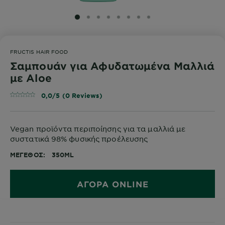
SLIDE 1
SLIDE 2
SLIDE 3
SLIDE 4
SLIDE 5
SLIDE 6
SLIDE 7
SLIDE 8
FRUCTIS HAIR FOOD
Σαμπουάν για Αφυδατωμένα Μαλλιά
με Aloe
0,0/5 (0 Reviews)
Vegan προϊόντα περιποίησης για τα μαλλιά με
συστατικά 98% φυσικής προέλευσης
ΜΈΓΕΘΟΣ
350ML
ΑΓΟΡΑ ONLINE