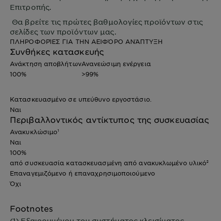
Επιτροπής.
Θα βρείτε τις πρώτες βαθμολογίες προϊόντων στις
σελίδες των προϊόντων μας.
ΠΛΗΡΟΦΟΡΊΕΣ ΓΙΑ ΤΗΝ ΑΕΙΦΌΡΟ ΑΝΆΠΤΥΞΗ
Συνθήκες κατασκευής
Ανάκτηση αποβλήτων
Ανανεώσιμη ενέργεια
100%
>99%
Κατασκευασμένο σε υπεύθυνο εργοστάσιο.
Ναι
Περιβαλλοντικός αντίκτυπος της συσκευασίας
Ανακυκλώσιμο¹
Ναι
100%
από συσκευασία κατασκευασμένη από ανακυκλωμένο υλικό²
Επαναγεμιζόμενο ή επαναχρησιμοποιούμενο
Όχι
Footnotes
(1) Εξαιρουμένου του συστήματος κλεισίματος