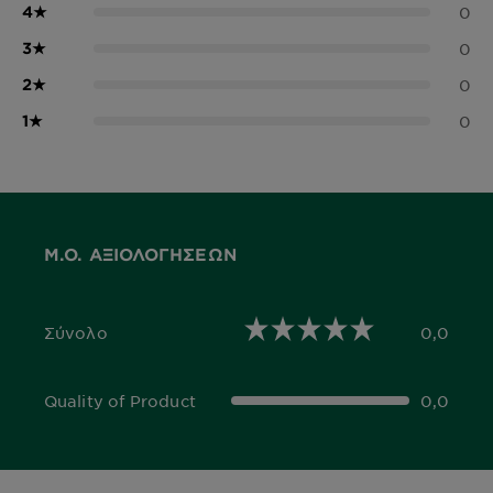
4
★
0
3
★
0
2
★
0
1
★
0
Μ.Ο. ΑΞΙΟΛΟΓΉΣΕΩΝ
Σύνολο
0,0
0,0 out of 5 stars
Quality of Product
0,0
0,0 out of 5 stars