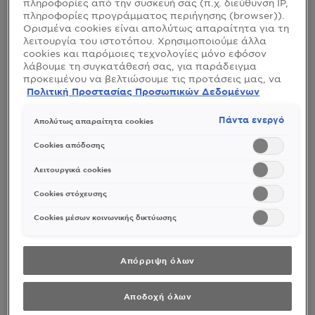
πληροφορίες από την συσκευή σας (π.χ. διεύθυνση IP,
πληροφορίες προγράμματος περιήγησης (browser)).
Ορισμένα cookies είναι απολύτως απαραίτητα για τη
λειτουργία του ιστοτόπου. Χρησιμοποιούμε άλλα
cookies και παρόμοιες τεχνολογίες μόνο εφόσον
λάβουμε τη συγκατάθεσή σας, για παράδειγμα
προκειμένου να βελτιώσουμε τις προτάσεις μας, να
αναλύσουμε τη χρήση, να προσαρμόσουμε το
Πολιτική Προστασίας Προσωπικών Δεδομένων
περιεχόμενο στα ενδιαφέροντά σας ή να
αναγνωρίσουμε τον browser/ τη συσκευή σας για τη
Πάντα ενεργό
Απολύτως απαραίτητα cookies
δημιουργία προφίλ με τα ενδιαφέροντά σας και να
σας δείχνουμε σχετικό διαφημιστικό περιεχόμενο σε
Cookies απόδοσης
άλλες διαδικτυακές προτάσεις. Μπορείτε να
αποδεχθείτε cookies τα οποία δεν είναι απαραίτητα
Λειτουργικά cookies
(«Αποδοχή όλων»), να τα απορρίψετε («Απόρριψη
όλων») ή να ρυθμίσετε και να αποθηκεύσετε τις
Cookies στόχευσης
επιλογές σας («Αποθήκευση επιλογών»). Μπορείτε
επίσης, ανά πάσα στιγμή, να ελέγξετε και να
Cookies μέσων κοινωνικής δικτύωσης
ρυθμίσετε εκ νέου τις επιλογές σας (επιλέγοντας το
link «Ρυθμίσεις για τα cookies»). Περισσότερες
πληροφορίες μπορείτε να βρείτε στην
Απόρριψη όλων
Αποδοχή όλων