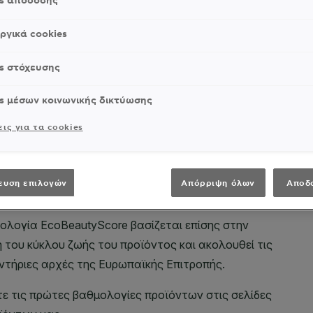
es απόδοσης
ργικά cookies
s στόχευσης
s μέσων κοινωνικής δικτύωσης
ις για τα cookies
ευση επιλογών
Απόρριψη όλων
Αποδ