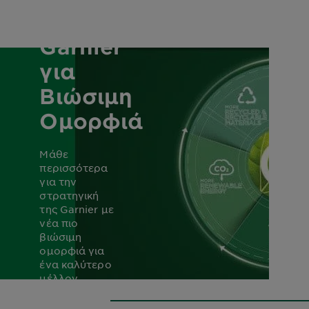
της
Garnier
για
Βιώσιμη
Ομορφιά
Μάθε
περισσότερα
για την
στρατηγική
της Garnier με
νέα πιο
βιώσιμη
ομορφιά για
ένα καλύτερο
μέλλον.