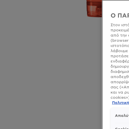
Ο ΠΑ
Στον ιστ
προκειμέ
από την 
(browser
ιστοτόπο
λάβουμε 
προτάσει
ενδιαφέρ
δημιουργ
CLOSE SUBPANEL
διαφημισ
αποδεχθε
CLOSE SUBPANEL
απορρίψε
σας («Απ
CLOSE SUBPANEL
και να ρ
cookies»
CLOSE SUBPANEL
Πολιτικ
CLOSE SUBPANEL
Απολύ