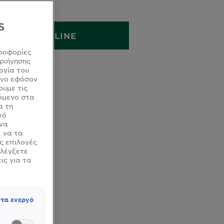
200ML
S
ΑΓΟΡΑ ONLINE
ροφορίες
ριήγησης
ργία του
όνο εφόσον
ουμε τις
όμενο στα
α τη
κό
 να
, να τα
ς επιλογές
ελέγξετε
ις για τα
τα ενεργό