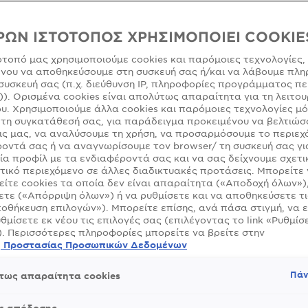
ΜΈΓΕΘΟΣ
ΡΩΝ ΙΣΤΟΤΟΠΟΣ ΧΡΗΣΙΜΟΠΟΙΕΙ COOKIE
ότοπό μας χρησιμοποιούμε cookies και παρόμοιες τεχνολογίες,
νου να αποθηκεύσουμε στη συσκευή σας ή/και να λάβουμε πλη
SLIDE 1
SLIDE 2
SLIDE 3
SLIDE 4
SLIDE 5
SLIDE 6
SLIDE 7
SLIDE 8
SLIDE 9
συσκευή σας (π.χ. διεύθυνση IP, πληροφορίες προγράμματος πε
)). Ορισμένα cookies είναι απολύτως απαραίτητα για τη λειτου
υ. Χρησιμοποιούμε άλλα cookies και παρόμοιες τεχνολογίες μ
τη συγκατάθεσή σας, για παράδειγμα προκειμένου να βελτιώσ
ς μας, να αναλύσουμε τη χρήση, να προσαρμόσουμε το περιεχ
οντά σας ή να αναγνωρίσουμε τον browser/ τη συσκευή σας γι
ία προφίλ με τα ενδιαφέροντά σας και να σας δείχνουμε σχετι
τικό περιεχόμενο σε άλλες διαδικτυακές προτάσεις. Μπορείτε
ίτε cookies τα οποία δεν είναι απαραίτητα («Αποδοχή όλων»)
τε («Απόρριψη όλων») ή να ρυθμίσετε και να αποθηκεύσετε τι
οθήκευση επιλογών»). Μπορείτε επίσης, ανά πάσα στιγμή, να 
υθμίσετε εκ νέου τις επιλογές σας (επιλέγοντας το link «Ρυθμίσε
). Περισσότερες πληροφορίες μπορείτε να βρείτε στην
ή Προστασίας Προσωπικών Δεδομένων
Πάν
τως απαραίτητα cookies