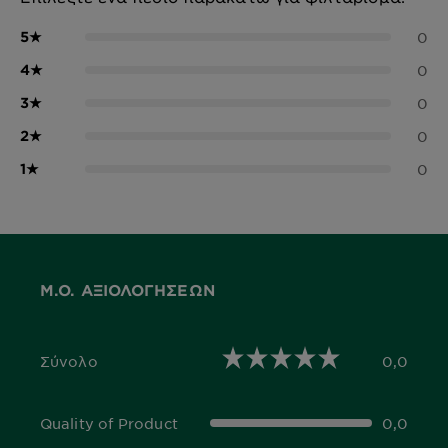
5
★
0
4
★
0
3
★
0
2
★
0
1
★
0
Μ.Ο. ΑΞΙΟΛΟΓΉΣΕΩΝ
Σύνολο
0,0
0,0 out of 5 stars
Quality of Product
0,0
0,0 out of 5 stars