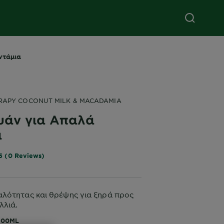
ντάμια
RAPY COCONUT MILK & MACADAMIA
υάν για Απαλά
ά
5 (0 Reviews)
λότητας και θρέψης για ξηρά προς
λλιά.
400ML