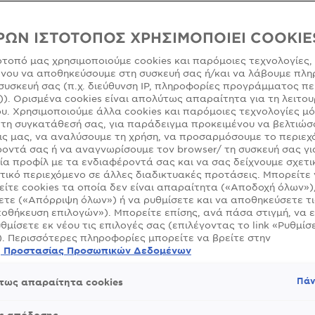
ΡΩΝ ΙΣΤΟΤΟΠΟΣ ΧΡΗΣΙΜΟΠΟΙΕΙ COOKIE
ότοπό μας χρησιμοποιούμε cookies και παρόμοιες τεχνολογίες,
νου να αποθηκεύσουμε στη συσκευή σας ή/και να λάβουμε πλη
SLIDE 1
SLIDE 2
SLIDE 3
συσκευή σας (π.χ. διεύθυνση IP, πληροφορίες προγράμματος πε
)). Ορισμένα cookies είναι απολύτως απαραίτητα για τη λειτου
υ. Χρησιμοποιούμε άλλα cookies και παρόμοιες τεχνολογίες μ
τη συγκατάθεσή σας, για παράδειγμα προκειμένου να βελτιώσ
ς μας, να αναλύσουμε τη χρήση, να προσαρμόσουμε το περιεχ
οντά σας ή να αναγνωρίσουμε τον browser/ τη συσκευή σας γι
ία προφίλ με τα ενδιαφέροντά σας και να σας δείχνουμε σχετι
τικό περιεχόμενο σε άλλες διαδικτυακές προτάσεις. Μπορείτε
ίτε cookies τα οποία δεν είναι απαραίτητα («Αποδοχή όλων»)
τε («Απόρριψη όλων») ή να ρυθμίσετε και να αποθηκεύσετε τι
οθήκευση επιλογών»). Μπορείτε επίσης, ανά πάσα στιγμή, να 
υθμίσετε εκ νέου τις επιλογές σας (επιλέγοντας το link «Ρυθμίσε
). Περισσότερες πληροφορίες μπορείτε να βρείτε στην
ή Προστασίας Προσωπικών Δεδομένων
Πάν
τως απαραίτητα cookies