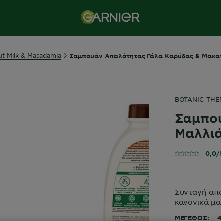
t Milk & Macadamia
Σαμπουάν Απαλότητας Γάλα Καρύδας & Μακα
BOTANIC THE
Σαμπο
Μαλλι
0,0/
Συνταγή απα
κανονικά μα
ΜΈΓΕΘΟΣ