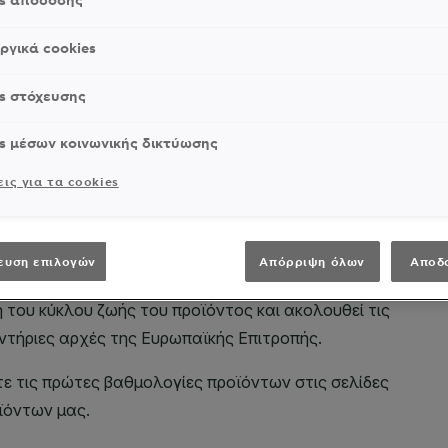
es απόδοσης
ργικά cookies
s στόχευσης
s μέσων κοινωνικής δικτύωσης
ις για τα cookies
ευση επιλογών
Απόρριψη όλων
Αποδ