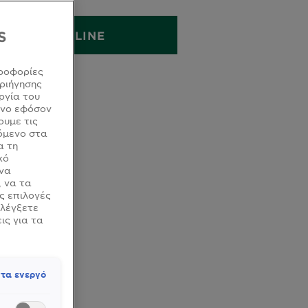
S
ΑΓΟΡΑ ONLINE
ροφορίες
ριήγησης
ργία του
όνο εφόσον
ουμε τις
όμενο στα
α τη
κό
 να
, να τα
ς επιλογές
ελέγξετε
ις για τα
τα ενεργό