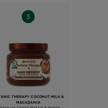
TANIC THERAPY COCONUT MILK &
MACADAMIA
άσκα για Απαλά Μαλλιά & Θρέψη