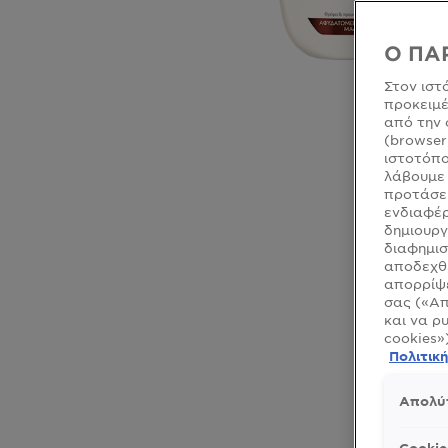
Ο ΠΑ
Στον ιστ
προκειμέ
από την 
(browser
ιστοτόπο
λάβουμε 
προτάσει
ενδιαφέρ
δημιουργ
CLOSE SUBPANEL
διαφημισ
αποδεχθε
CLOSE SUBPANEL
απορρίψε
σας («Απ
CLOSE SUBPANEL
και να ρ
cookies»
CLOSE SUBPANEL
Πολιτικ
Απολύ