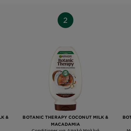
K &
BOTANIC THERAPY COCONUT MILK &
BO
MACADAMIA
Conditioner για Απαλά Μαλλιά
Μ