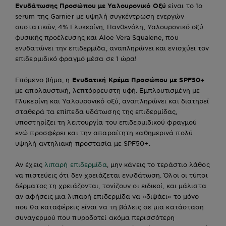
Ενυδάτωσης Προσώπου με Υαλουρονικό Οξύ
είναι το 1ο
serum της Garnier με υψηλή συγκέντρωση ενεργών
συστατικών, 4% Γλυκερίνη, Πανθενόλη, Υαλουρονικό οξύ
φυσικής προέλευσης και Aloe Vera Squalene, που
ενυδατώνει την επιδερμίδα, αναπληρώνει και ενισχύει τον
επιδερμιδικό φραγμό μέσα σε 1 ώρα!
Επόμενο βήμα, η
Ενυδατική Κρέμα Προσώπου με SPF50+
με απολαυστική, λεπτόρρευστη υφή. Εμπλουτισμένη με
Γλυκερίνη και Υαλουρονικό οξύ, αναπληρώνει και διατηρεί
σταθερά τα επίπεδα υδάτωσης της επιδερμίδας,
υποστηρίζει τη λειτουργία του επιδερμιδικού φραγμού
ενώ προσφέρει και την απαραίτητη καθημερινά πολύ
υψηλή αντηλιακή προστασία με SPF50+.
Αν έχεις
λιπαρή επιδερμίδα
, μην κάνεις το τεράστιο λάθος
να πιστεύεις ότι δεν χρειάζεται ενυδάτωση. Όλοι οι τύποι
δέρματος τη χρειάζονται, τονίζουν οι ειδικοί, και μάλιστα
αν αφήσεις μια λιπαρή επιδερμίδα να «διψάει» το μόνο
που θα καταφέρεις είναι να τη βάλεις σε μια κατάσταση
συναγερμού που πυροδοτεί ακόμα περισσότερη