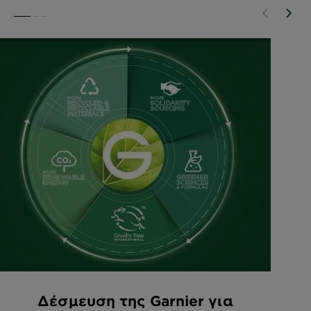
SLIDE 1
SLIDE 2
SLIDE 3
Δέσμευση της Garnier για