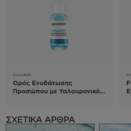
HYALURON
HY
Ορός Ενυδάτωσης
F
Προσώπου με Υαλουρονικό
Ε
Οξύ
ΣΧΕΤΙΚΑ ΑΡΘΡΑ