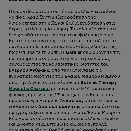
Η φροντίδα αυτού του τύπου μαλλιών είναι ένας
γρίφος. Χρειάζονται εξισορρόπηση της
λιπαρότητας στη ρίζα και βαθιά ενυδάτωση στις
άκρες - αλλά σε μία κίνηση. Τα καλά νέα είναι ότι
δεν χρειάζεται να... σπάτε το κεφάλι σας για να
βρείτε την απάντηση, ούτε να πειραματίζεστε με
συνδυασμούς προϊόντων φροντίδας ελπίζοντας
πως θα βρείτε τη λύση. H
δημιούργησε την
Garnier
πιο ισορροπημένη συνταγή για τα μαλλιά σας
συνδυάζοντας τις καθαριστικές ιδιότητες του
από την Ιαπωνία με τις
Ενεργού Άνθρακα
ενυδατικές ιδιότητες του
Ελαίου Μαύρου Κύμινου
από την Αίγυπτο, στη νέα σειρά
Botanic Therapy
με πάνω από 94% συστατικά
Magnetic Charcoal
φυσικής προέλευσης! Στις vegan συνθέσεις των
προϊόντων, ο Ενεργός Άνθρακας, αυτό το φυσικό
καθαριστικό,
απομακρύνοντας
δρα σαν μαγνήτης
σμήγμα, τοξίνες και ρύπους ενώ το Έλαιο Μαύρου
Κύμινου, με σύσταση που, μεταξύ άλλων, περιέχει
και ιχνοστοιχεία, βιταμίνες καθώς και πολλά
αρωματικά έλαια,
βοηθά στην εξισορρόπηση της