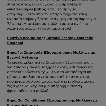
ενώ συγχρόνως προσφέρει
λιπαρότητας
. Έτσι, το σμήγμα
ενυδάτωση σε βάθος
απομακρύνεται από το λιπαρό τριχωτό και η
υγρασία “σφραγίζεται” στα μήκη και τις άκρες για
72 ώρες. Αποτέλεσμα: μαλλιά ορατά υγιή και
λαμπερά, χωρίς ίχνος λιπαρότητας!
Ρουτίνα περιποίησης Botanic Therapy Magnetic
Charcoal
Βήμα 1ο:
Σαμπουάν Εξισορρόπησης Μαλλιών με
Ενεργό Άνθρακα
Το ειδικά μελετημένο
Σαμπουάν Εξισορρόπησης
για λιπαρά μαλλιά με ξηρές άκρες, καθαρίζει και
απελευθερώνει το τριχωτό από λιπαρότητα και
ρύπους απαλάσσοντάς σας από το άγχος του
καθημερινού λουσίματος, αφήνει ενυδατωμένες
τις άκρες και χαρίζει μια υπέροχη αίσθηση
φρεσκάδας στα μαλλιά.
Βήμα 2ο: Conditioner Εξισορρόπησης Μαλλιών με
Ενεργό Άνθρακα