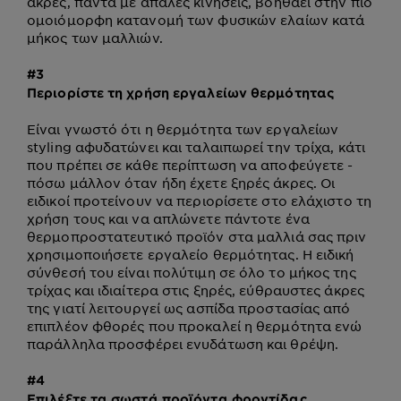
άκρες, πάντα με απαλές κινήσεις, βοηθάει στην πιο
ομοιόμορφη κατανομή των φυσικών ελαίων κατά
μήκος των μαλλιών.
#3
Περιορίστε τη χρήση εργαλείων θερμότητας
Είναι γνωστό ότι η θερμότητα των εργαλείων
styling αφυδατώνει και ταλαιπωρεί την τρίχα, κάτι
που πρέπει σε κάθε περίπτωση να αποφεύγετε -
πόσω μάλλον όταν ήδη έχετε ξηρές άκρες. Οι
ειδικοί προτείνουν να περιορίσετε στο ελάχιστο τη
χρήση τους και να απλώνετε πάντοτε ένα
θερμοπροστατευτικό προϊόν στα μαλλιά σας πριν
χρησιμοποιήσετε εργαλείο θερμότητας. Η ειδική
σύνθεσή του είναι πολύτιμη σε όλο το μήκος της
τρίχας και ιδιαίτερα στις ξηρές, εύθραυστες άκρες
της γιατί λειτουργεί ως ασπίδα προστασίας από
επιπλέον φθορές που προκαλεί η θερμότητα ενώ
παράλληλα προσφέρει ενυδάτωση και θρέψη.
#4
Επιλέξτε τα σωστά προϊόντα φροντίδας