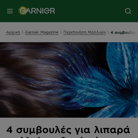
MENU
Αρχική
Garnier Magazine
Περιποιήση Μαλλιών
4 συμβουλές 
4 συμβουλές για λιπαρά