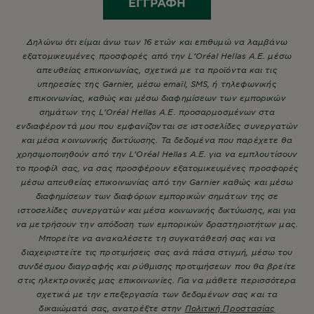
ΕΓΓΡΑΦΉ
Δηλώνω ότι είμαι άνω των 16 ετών και επιθυμώ να λαμβάνω
εξατομικευμένες προσφορές από την L’Oréal Hellas A.E. μέσω
απευθείας επικοινωνίας, σχετικά με τα προϊόντα και τις
υπηρεσίες της Garnier, μέσω email, SMS, ή τηλεφωνικής
επικοινωνίας, καθώς και μέσω διαφημίσεων των εμπορικών
σημάτων της L’Oréal Hellas A.E. προσαρμοσμένων στα
ενδιαφέροντά μου που εμφανίζονται σε ιστοσελίδες συνεργατών
και μέσα κοινωνικής δικτύωσης. Τα δεδομένα που παρέχετε θα
χρησιμοποιηθούν από την L’Oréal Hellas A.E. για να εμπλουτίσουν
το προφίλ σας, να σας προσφέρουν εξατομικευμένες προσφορές
μέσω απευθείας επικοινωνίας από την Garnier καθώς και μέσω
διαφημίσεων των διαφόρων εμπορικών σημάτων της σε
ιστοσελίδες συνεργατών και μέσα κοινωνικής δικτύωσης, και για
να μετρήσουν την απόδοση των εμπορικών δραστηριοτήτων μας.
Μπορείτε να ανακαλέσετε τη συγκατάθεσή σας και να
διαχειριστείτε τις προτιμήσεις σας ανά πάσα στιγμή, μέσω του
συνδέσμου διαγραφής και ρύθμισης προτιμήσεων που θα βρείτε
στις ηλεκτρονικές μας επικοινωνίες. Για να μάθετε περισσότερα
σχετικά με την επεξεργασία των δεδομένων σας και τα
δικαιώματά σας, ανατρέξτε στην
Πολιτική Προστασίας