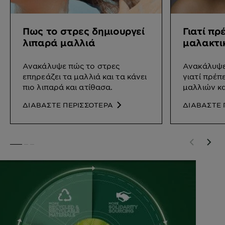
Πως το στρες δημιουργεί
Γιατί πρ
λιπαρά μαλλιά
μαλακτι
Ανακάλυψε πώς το στρες
Ανακάλυψε
επηρεάζει τα μαλλιά και τα κάνει
γιατί πρέπ
πιο λιπαρά και ατίθασα.
μαλλιών κα
ΔΙΑΒΑΣΤΕ ΠΕΡΙΣΣΟΤΕΡΑ
ΔΙΑΒΑΣΤΕ 
SLIDE 1
SLIDE 2
SLIDE 3