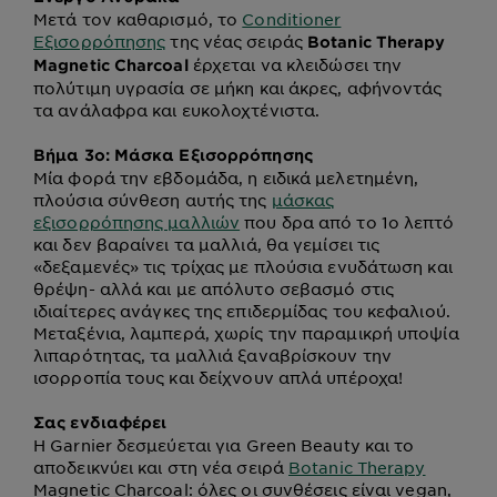
Μετά τον καθαρισμό, το
Conditioner
Εξισορρόπησης
της νέας σειράς
Botanic Therapy
έρχεται να κλειδώσει την
Magnetic Charcoal
πολύτιμη υγρασία σε μήκη και άκρες, αφήνοντάς
τα ανάλαφρα και ευκολοχτένιστα.
Βήμα 3ο: Μάσκα Εξισορρόπησης
Μία φορά την εβδομάδα, η ειδικά μελετημένη,
πλούσια σύνθεση αυτής της
μάσκας
εξισορρόπησης μαλλιών
που δρα από το 1ο λεπτό
και δεν βαραίνει τα μαλλιά, θα γεμίσει τις
«δεξαμενές» τις τρίχας με πλούσια ενυδάτωση και
θρέψη- αλλά και με απόλυτο σεβασμό στις
ιδιαίτερες ανάγκες της επιδερμίδας του κεφαλιού.
Μεταξένια, λαμπερά, χωρίς την παραμικρή υποψία
λιπαρότητας, τα μαλλιά ξαναβρίσκουν την
ισορροπία τους και δείχνουν απλά υπέροχα!
Σας ενδιαφέρει
Η Garnier δεσμεύεται για Green Beauty και το
αποδεικνύει και στη νέα σειρά
Botanic Therapy
Magnetic Charcoal: όλες οι συνθέσεις είναι vegan,