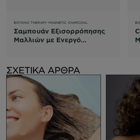
BOTANIC THERAPY MAGNETIC CHARCOAL
BO
Σαμπουάν Εξισορρόπησης
C
Μαλλιών με Ενεργό
Μ
Άνθρακα
Ά
ΣΧΕΤΙΚΑ ΑΡΘΡΑ