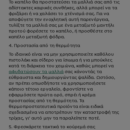
Το καπέλο θα προστατεύσει τα μαλλιά σας από τις
αδίστακτες καιρικές συνθήκες, αλλά μπορεί να τα
φριζάρει ή να χαλάσει το χτένισμά σας. Για να
αποφύγετε την ενοχλητική αυτή παρενέργεια,
τυλίξτε τα μαλλιά σας με ένα μεταξωτό μαντήλι
προτού φορέσετε το καπέλο, ή προσθέστε στο
καπέλο μεταξωτή φόδρα.
4. Προστασία από τη θερμότητα
Το ιδανικό είναι να μην χρησιμοποιείτε καθόλου
πιστολάκι και σίδερο για ίσιωμα ή για μπούκλες
κατά τη διάρκεια του χειμώνα, καθώς μπορεί να
αφυδατώσουν τα μαλλιά
σας κάνοντάς τα
εύθραυστα και δημιουργώντας ψαλίδα. Ωστόσο,
αν πρέπει οπωσδήποτε να χρησιμοποιήσετε
κάποιο τέτοιο εργαλείο, φροντίστε να
εφαρμόσετε πρώτα ορό, σπρέι ή κρέμα
προστασίας από τη θερμότητα. Τα
θερμοπροστατευτικά προϊόντα είναι ειδικά
σχεδιασμένα να αποτρέπουν την καταστροφή της
τρίχας, γι’ αυτό μην τα παραλείπετε ποτέ.
5. Φρεσκάρετε τακτικά το κούρεμά σας