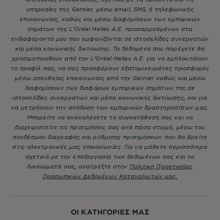
υπηρεσίες της Garnier, μέσω email, SMS, ή τηλεφωνικής
επικοινωνίας, καθώς και μέσω διαφημίσεων των εμπορικών
σημάτων της L’Oréal Hellas A.E. προσαρμοσμένων στα
ενδιαφέροντά μου που εμφανίζονται σε ιστοσελίδες συνεργατών
και μέσα κοινωνικής δικτύωσης. Τα δεδομένα που παρέχετε θα
χρησιμοποιηθούν από την L’Oréal Hellas A.E. για να εμπλουτίσουν
το προφίλ σας, να σας προσφέρουν εξατομικευμένες προσφορές
μέσω απευθείας επικοινωνίας από την Garnier καθώς και μέσω
διαφημίσεων των διαφόρων εμπορικών σημάτων της σε
ιστοσελίδες συνεργατών και μέσα κοινωνικής δικτύωσης, και για
να μετρήσουν την απόδοση των εμπορικών δραστηριοτήτων μας.
Μπορείτε να ανακαλέσετε τη συγκατάθεσή σας και να
διαχειριστείτε τις προτιμήσεις σας ανά πάσα στιγμή, μέσω του
συνδέσμου διαγραφής και ρύθμισης προτιμήσεων που θα βρείτε
στις ηλεκτρονικές μας επικοινωνίες. Για να μάθετε περισσότερα
σχετικά με την επεξεργασία των δεδομένων σας και τα
δικαιώματά σας, ανατρέξτε στην
Πολιτική Προστασίας
Προσωπικών Δεδομένων Καταναλωτών μας.
ΟΙ ΚΑΤΗΓΟΡΙΕΣ ΜΑΣ