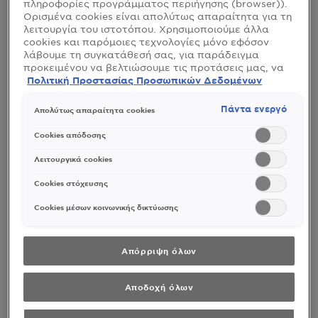
πληροφορίες προγράμματος περιήγησης (browser)).
Ορισμένα cookies είναι απολύτως απαραίτητα για τη
λειτουργία του ιστοτόπου. Χρησιμοποιούμε άλλα
cookies και παρόμοιες τεχνολογίες μόνο εφόσον
λάβουμε τη συγκατάθεσή σας, για παράδειγμα
προκειμένου να βελτιώσουμε τις προτάσεις μας, να
αναλύσουμε τη χρήση, να προσαρμόσουμε το
Πολιτική Προστασίας Προσωπικών Δεδομένων
περιεχόμενο στα ενδιαφέροντά σας ή να
αναγνωρίσουμε τον browser/ τη συσκευή σας για τη
Πάντα ενεργό
Απολύτως απαραίτητα cookies
δημιουργία προφίλ με τα ενδιαφέροντά σας και να
σας δείχνουμε σχετικό διαφημιστικό περιεχόμενο σε
Cookies απόδοσης
άλλες διαδικτυακές προτάσεις. Μπορείτε να
αποδεχθείτε cookies τα οποία δεν είναι απαραίτητα
Λειτουργικά cookies
(«Αποδοχή όλων»), να τα απορρίψετε («Απόρριψη
όλων») ή να ρυθμίσετε και να αποθηκεύσετε τις
Cookies στόχευσης
επιλογές σας («Αποθήκευση επιλογών»). Μπορείτε
επίσης, ανά πάσα στιγμή, να ελέγξετε και να
Cookies μέσων κοινωνικής δικτύωσης
ρυθμίσετε εκ νέου τις επιλογές σας (επιλέγοντας το
link «Ρυθμίσεις για τα cookies»). Περισσότερες
πληροφορίες μπορείτε να βρείτε στην
Απόρριψη όλων
Αποδοχή όλων