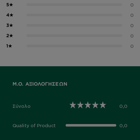
5
★
0
4
★
0
3
★
0
2
★
0
1
★
0
Μ.Ο. ΑΞΙΟΛΟΓΉΣΕΩΝ
Σύνολο
0,0
0,0 out of 5 stars
Quality of Product
0,0
0,0 out of 5 stars