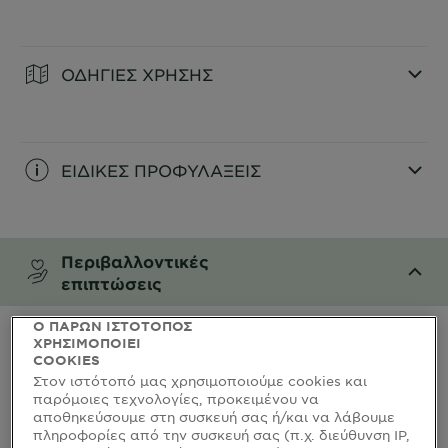
CLOSE SUBPANEL
ΟΔΗΓΙΕΣ ΧΡΗΣΗΣ
CLOSE SUBPANEL
ΕΙΔΙΚΕΣ ΠΡΟΦΥΛΑΞΕΙΣ
CLOSE SUBPANEL
Περιβαλλοντικές
επιπτώσεις
CLOSE SUBPANEL
Ο ΠΑΡΩΝ ΙΣΤΟΤΟΠΟΣ
ΧΡΗΣΙΜΟΠΟΙΕΙ
COOKIES
Στον ιστότοπό μας χρησιμοποιούμε cookies και
παρόμοιες τεχνολογίες, προκειμένου να
αποθηκεύσουμε στη συσκευή σας ή/και να λάβουμε
πληροφορίες από την συσκευή σας (π.χ. διεύθυνση IP,