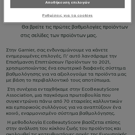
Αποθήκευση επιλογών
Ρυθμίσεις για τα cookies
Στην
Garnier
, σας ενδυναμώνουμε να κάνετε
ενημερωμένες επιλογές. Γι' αυτό λανσάραμε την
Επισήμανση Επιπτώσεων Προϊόντων το 2021,
χρησιμοποιώντας ένα εσωτερικό διαφανές σύστημα
βαθμολόγησης για να αξιολογούμε τα προϊόντα μας
με βάση το περιβαλλοντικό τους αποτύπωμα.
Στη συνέχεια ενταχθήκαμε στην EcoBeautyScore
Association, μια παγκόσμια πρωτοβουλία που
συγκεντρώνει πάνω από 70 εταιρείες καλλυντικών
και εμπορικούς συλλόγους για να αναπτύξουν ένα
κοινό, εναρμονισμένο σύστημα βαθμολόγησης.
Η μεθοδολογία EcoBeautyScore βασίζεται επίσης
στην ανάλυση του κύκλου ζωής του προϊόντος και
ακολουθεί τις κατευθυντήριες αρχές της Ευρωπαϊκής