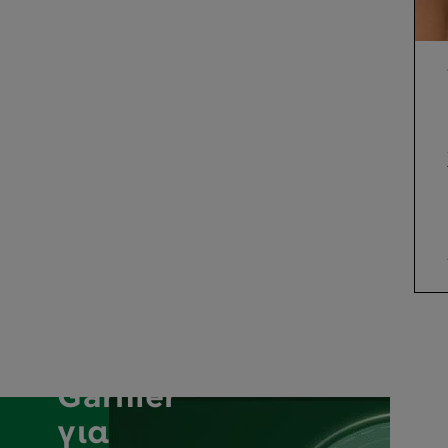
Δέσμευση
της
Garnier
για