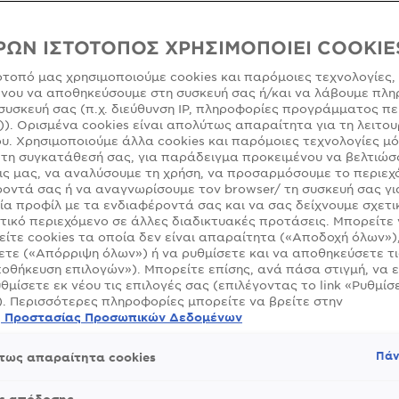
ΜΈΓΕΘΟΣ
ΡΩΝ ΙΣΤΟΤΟΠΟΣ ΧΡΗΣΙΜΟΠΟΙΕΙ COOKIE
ότοπό μας χρησιμοποιούμε cookies και παρόμοιες τεχνολογίες,
νου να αποθηκεύσουμε στη συσκευή σας ή/και να λάβουμε πλη
SLIDE 1
SLIDE 2
SLIDE 3
SLIDE 4
SLIDE 5
SLIDE 6
SLIDE 7
SLIDE 8
SLIDE 9
SLIDE 10
συσκευή σας (π.χ. διεύθυνση IP, πληροφορίες προγράμματος πε
)). Ορισμένα cookies είναι απολύτως απαραίτητα για τη λειτου
υ. Χρησιμοποιούμε άλλα cookies και παρόμοιες τεχνολογίες μ
τη συγκατάθεσή σας, για παράδειγμα προκειμένου να βελτιώσ
ς μας, να αναλύσουμε τη χρήση, να προσαρμόσουμε το περιεχ
οντά σας ή να αναγνωρίσουμε τον browser/ τη συσκευή σας γι
ία προφίλ με τα ενδιαφέροντά σας και να σας δείχνουμε σχετι
τικό περιεχόμενο σε άλλες διαδικτυακές προτάσεις. Μπορείτε
ίτε cookies τα οποία δεν είναι απαραίτητα («Αποδοχή όλων»)
τε («Απόρριψη όλων») ή να ρυθμίσετε και να αποθηκεύσετε τι
οθήκευση επιλογών»). Μπορείτε επίσης, ανά πάσα στιγμή, να 
υθμίσετε εκ νέου τις επιλογές σας (επιλέγοντας το link «Ρυθμίσε
). Περισσότερες πληροφορίες μπορείτε να βρείτε στην
ή Προστασίας Προσωπικών Δεδομένων
Πάν
τως απαραίτητα cookies