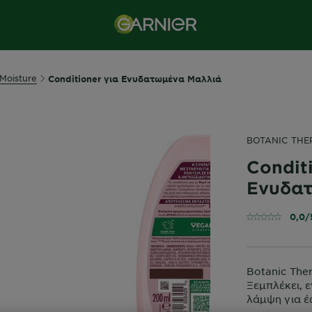
Moisture
Conditioner για Ενυδατωμένα Μαλλιά
BOTANIC THE
Condit
Ενυδα
0,0/
Botanic The
Ξεμπλέκει, ε
λάμψη για έ