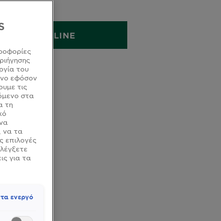
200ML
S
ΑΓΟΡΑ ONLINE
ροφορίες
ριήγησης
ργία του
όνο εφόσον
ουμε τις
όμενο στα
α τη
κό
 να
, να τα
ς επιλογές
ελέγξετε
ις για τα
τα ενεργό