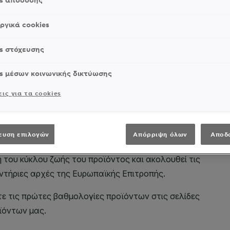
es απόδοσης
ργικά cookies
s στόχευσης
s μέσων κοινωνικής δικτύωσης
ις για τα cookies
ευση επιλογών
Απόρριψη όλων
Αποδ