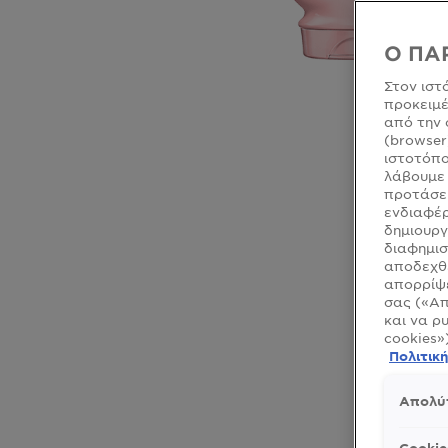
Ο ΠΑ
Στον ιστ
προκειμέ
από την 
(browser
ιστοτόπο
λάβουμε 
προτάσει
ενδιαφέρ
δημιουργ
CLOSE SUBPANEL
διαφημισ
αποδεχθε
CLOSE SUBPANEL
απορρίψε
σας («Απ
CLOSE SUBPANEL
και να ρ
cookies»
CLOSE SUBPANEL
Πολιτικ
Απολύ