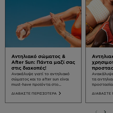
Αντηλιακό σώματος &
Αντηλια
After Sun: Πάντα μαζί σας
χρησιμοπ
στις διακοπές!
προστασ
Ανακάλυψε γιατί το αντηλιακό
Ανακάλυψε
σώματος και το after sun είναι
τα αντηλια
must-have προϊόντα στο
προστασία 
νεσεσέρ των διακοπών.
ΔΙΑΒΑΣΤΕ ΠΕΡΙΣΣΟΤΕΡΑ
ΔΙΑΒΑΣΤΕ 