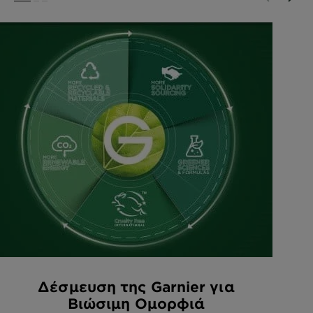
SLIDE 1
SLIDE 2
SLIDE 3
Δέσμευση της Garnier για
Βιώσιμη Ομορφιά