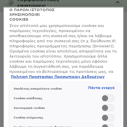
επιπτώσεις
Ο ΠΑΡΩΝ ΙΣΤΟΤΟΠΟΣ
ΧΡΗΣΙΜΟΠΟΙΕΙ
CLOSE SUBPANEL
COOKIES
Στον ιστότοπό μας χρησιμοποιούμε cookies και
παρόμοιες τεχνολογίες, προκειμένου να
αποθηκεύσουμε στη συσκευή σας ή/και να λάβουμε
πληροφορίες από την συσκευή σας (π.χ. διεύθυνση IP,
πληροφορίες προγράμματος περιήγησης (browser)).
Ορισμένα cookies είναι απολύτως απαραίτητα για τη
λειτουργία του ιστοτόπου. Χρησιμοποιούμε άλλα
cookies και παρόμοιες τεχνολογίες μόνο εφόσον
λάβουμε τη συγκατάθεσή σας, για παράδειγμα
προκειμένου να βελτιώσουμε τις προτάσεις μας, να
αναλύσουμε τη χρήση, να προσαρμόσουμε το
Πολιτική Προστασίας Προσωπικών Δεδομένων
περιεχόμενο στα ενδιαφέροντά σας ή να
αναγνωρίσουμε τον browser/ τη συσκευή σας για τη
Πάντα ενεργό
Απολύτως απαραίτητα cookies
δημιουργία προφίλ με τα ενδιαφέροντά σας και να
σας δείχνουμε σχετικό διαφημιστικό περιεχόμενο σε
Cookies απόδοσης
άλλες διαδικτυακές προτάσεις. Μπορείτε να
αποδεχθείτε cookies τα οποία δεν είναι απαραίτητα
Λειτουργικά cookies
(«Αποδοχή όλων»), να τα απορρίψετε («Απόρριψη
όλων») ή να ρυθμίσετε και να αποθηκεύσετε τις
Cookies στόχευσης
επιλογές σας («Αποθήκευση επιλογών»). Μπορείτε
Cookies μέσων κοινωνικής δικτύωσης