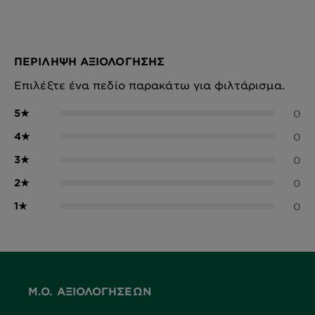
ΠΕΡΊΛΗΨΗ ΑΞΙΟΛΌΓΗΣΗΣ
Επιλέξτε ένα πεδίο παρακάτω για φιλτάρισμα.
5
★
0
4
★
0
3
★
0
2
★
0
1
★
0
Μ.Ο. ΑΞΙΟΛΟΓΉΣΕΩΝ