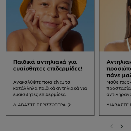
Παιδικά αντηλιακά για
Αντηλια
ευαίσθητες επιδερμίδες!
προσώπο
πάνε μα
Ανακαλύψτε ποια είναι τα
Μάθε πως σ
κατάλληλα παιδικά αντηλιακά για
προστασία
ευαίσθητες επιδερμίδες.
αντιγήρανσ
επιδερμίδα
ΔΙΑΒΑΣΤΕ ΠΕΡΙΣΣΟΤΕΡΑ
ΔΙΑΒΑΣΤΕ 
SLIDE 1
SLIDE 2
SLIDE 3