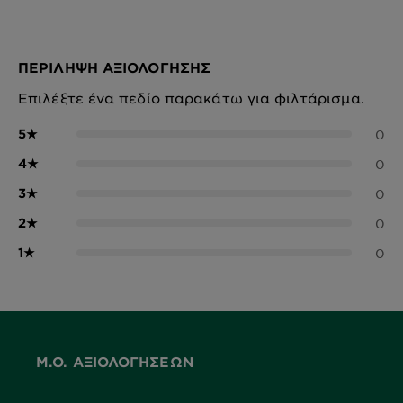
ΠΕΡΊΛΗΨΗ ΑΞΙΟΛΌΓΗΣΗΣ
Επιλέξτε ένα πεδίο παρακάτω για φιλτάρισμα.
5
★
0
4
★
0
3
★
0
2
★
0
1
★
0
Μ.Ο. ΑΞΙΟΛΟΓΉΣΕΩΝ