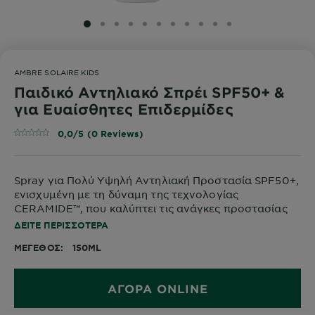
SLIDE 1
SLIDE 2
SLIDE 3
SLIDE 4
SLIDE 5
SLIDE 6
SLIDE 7
SLIDE 8
SLIDE 9
SLIDE 10
SLIDE 11
AMBRE SOLAIRE KIDS
Παιδικό Αντηλιακό Σπρέι SPF50+ &
για Ευαίσθητες Επιδερμίδες
0,0/5 (0 Reviews)
Spray για Πολύ Υψηλή Αντηλιακή Προστασία SPF50+,
ενισχυμένη με τη δύναμη της τεχνολογίας
CERAMIDE™, που καλύπτει τις ανάγκες προστασίας
των μικρών μας φίλων. Εύκολη, γρήγορη εφαρμογή
ΔΕΊΤΕ ΠΕΡΙΣΣΌΤΕΡΑ
και μέγιστη προστασία ακόμη και της ευαίσθητης
ΜΈΓΕΘΟΣ
150ML
παιδικής επιδερμίδας.
ΑΓΟΡΑ ONLINE