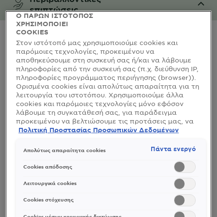
επιπτώσεις
Ο ΠΑΡΩΝ ΙΣΤΟΤΟΠΟΣ
ΧΡΗΣΙΜΟΠΟΙΕΙ
CLOSE SUBPANEL
COOKIES
Στον ιστότοπό μας χρησιμοποιούμε cookies και
παρόμοιες τεχνολογίες, προκειμένου να
αποθηκεύσουμε στη συσκευή σας ή/και να λάβουμε
πληροφορίες από την συσκευή σας (π.χ. διεύθυνση IP,
πληροφορίες προγράμματος περιήγησης (browser)).
Ορισμένα cookies είναι απολύτως απαραίτητα για τη
λειτουργία του ιστοτόπου. Χρησιμοποιούμε άλλα
cookies και παρόμοιες τεχνολογίες μόνο εφόσον
λάβουμε τη συγκατάθεσή σας, για παράδειγμα
προκειμένου να βελτιώσουμε τις προτάσεις μας, να
αναλύσουμε τη χρήση, να προσαρμόσουμε το
Πολιτική Προστασίας Προσωπικών Δεδομένων
περιεχόμενο στα ενδιαφέροντά σας ή να
αναγνωρίσουμε τον browser/ τη συσκευή σας για τη
Πάντα ενεργό
Απολύτως απαραίτητα cookies
δημιουργία προφίλ με τα ενδιαφέροντά σας και να
σας δείχνουμε σχετικό διαφημιστικό περιεχόμενο σε
Cookies απόδοσης
άλλες διαδικτυακές προτάσεις. Μπορείτε να
αποδεχθείτε cookies τα οποία δεν είναι απαραίτητα
Λειτουργικά cookies
(«Αποδοχή όλων»), να τα απορρίψετε («Απόρριψη
όλων») ή να ρυθμίσετε και να αποθηκεύσετε τις
Cookies στόχευσης
επιλογές σας («Αποθήκευση επιλογών»). Μπορείτε
επίσης, ανά πάσα στιγμή, να ελέγξετε και να
Cookies μέσων κοινωνικής δικτύωσης