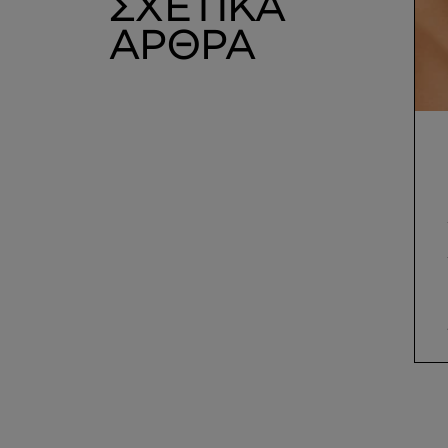
ΣΧΕΤΙΚΑ
ΑΡΘΡΑ
Δέσμευση
της