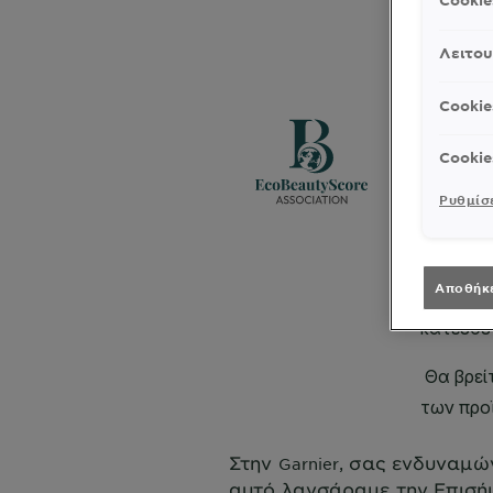
Cooki
Λειτου
Cookie
Cookie
Ρυθμίσε
Αποθήκ
Στην
, σας ενδυναμών
Garnier
αυτό λανσάραμε την Επισή