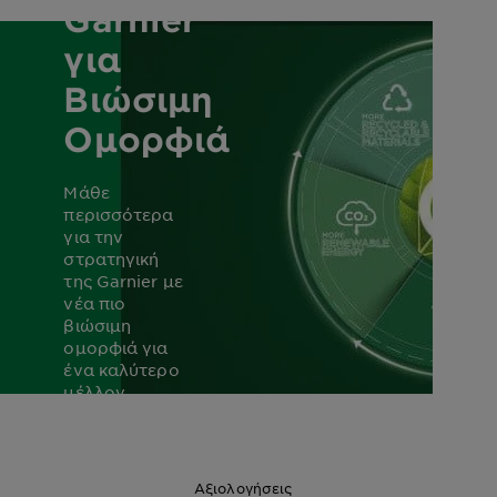
Garnier
για
Βιώσιμη
Ομορφιά
Μάθε
περισσότερα
για την
στρατηγική
της Garnier με
νέα πιο
βιώσιμη
ομορφιά για
ένα καλύτερο
μέλλον.
ΜΑΘΕ ΠΕΡΙΣΣΟΤΕΡΑ
Αξιολογήσεις