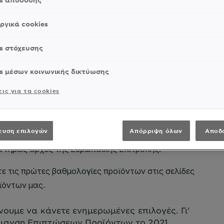
es απόδοσης
ργικά cookies
s στόχευσης
s μέσων κοινωνικής δικτύωσης
ις για τα cookies
ευση επιλογών
Απόρριψη όλων
Αποδ
ουμε να κάνετε ενημερωμένες επιλογές. Γι'
μανση Επιπτώσεων Προϊόντων το 2021,