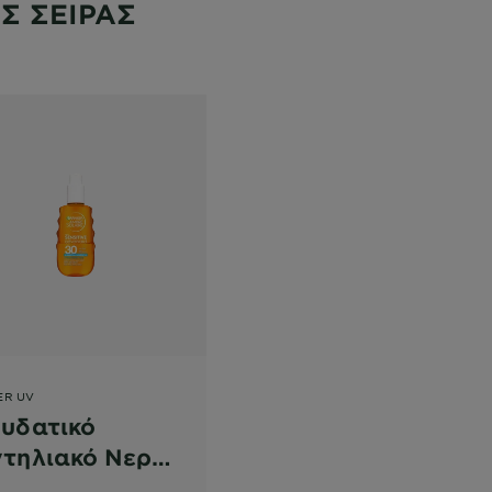
Σ ΣΕΙΡΑΣ
ER UV
υδατικό
τηλιακό Νερό
ροσώπου