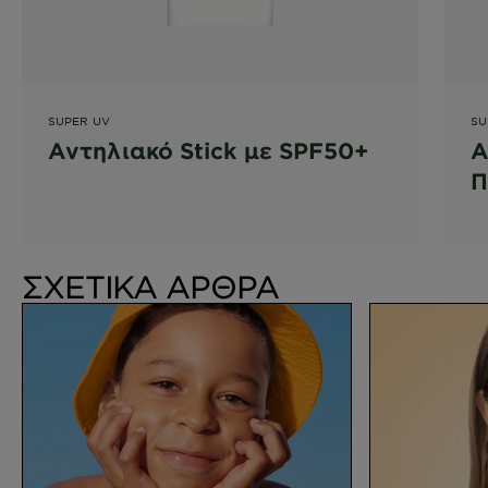
SUPER UV
SU
Αντηλιακό Stick με SPF50+
Α
Π
W
ΣΧΕΤΙΚΑ ΑΡΘΡΑ