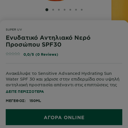
SLIDE 1
SLIDE 2
SLIDE 3
SLIDE 4
SLIDE 5
SLIDE 6
SLIDE 7
SUPER UV
Ενυδατικό Αντηλιακό Νερό
Προσώπου SPF30
0,0/5 (0 Reviews)
Ανακάλυψε το Sensitive Advanced Hydrating Sun
Water SPF 30 και χάρισε στην επιδερμίδα σου υψηλή
αντηλιακή προστασία απέναντι στις επιπτώσεις της
UV ακτινοβολίας, με τριπλή ανθεκτικότητα στο νερό,
ΔΕΊΤΕ ΠΕΡΙΣΣΌΤΕΡΑ
τον ιδρώτα και την άμμο.
ΜΈΓΕΘΟΣ
150ML
Εμπλουτισμένο με Υαλουρονικό Οξύ, προσφέρει
βαθιά ενυδάτωση και αίσθηση φρεσκάδας που
ΑΓΟΡΑ ONLINE
διαρκεί. Η εξαιρετικά ελαφριά, μη λιπαρή υφή του
απορροφάται άμεσα, αφήνοντας ένα αόρατο,