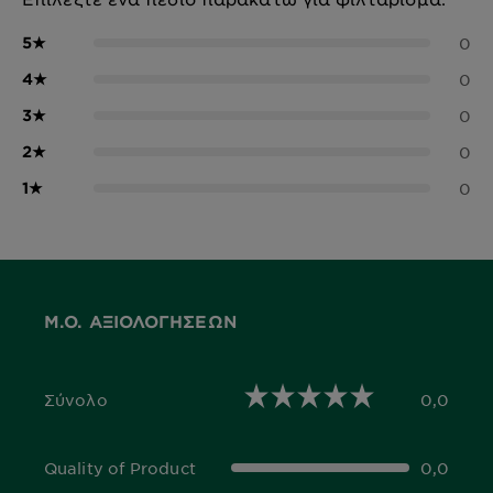
5
★
0
4
★
0
3
★
0
2
★
0
1
★
0
Μ.Ο. ΑΞΙΟΛΟΓΉΣΕΩΝ
Σύνολο
0,0
0,0 out of 5 stars
Quality of Product
0,0
0,0 out of 5 stars