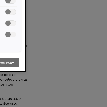
0 Υπέρξανθο
ι της
λές, ρίξτε μια
ει».
επίσης κάνουν
ς βάσης, που
υ θα βρείτε και
 με τις
ονητική λάμψη.
οχή όλων
πιο φυσικές
από τις απαλές
έτος στο
ποχρώσεις είναι
εση που
ι δριμύτερο
α φαίνεται