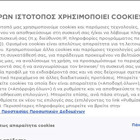
ρώσεις ξανθού
ΡΩΝ ΙΣΤΟΤΟΠΟΣ ΧΡΗΣΙΜΟΠΟΙΕΙ COOKIE
ότοπό μας χρησιμοποιούμε cookies και παρόμοιες τεχνολογίες,
έρωση Ιουνίου 10, 2025
νου να αποθηκεύσουμε στη συσκευή σας ή/και να λάβουμε πλη
συσκευή σας (π.χ. διεύθυνση IP, πληροφορίες προγράμματος πε
)). Ορισμένα cookies είναι απολύτως απαραίτητα για τη λειτου
υ. Χρησιμοποιούμε άλλα cookies και παρόμοιες τεχνολογίες μ
τη συγκατάθεσή σας, για παράδειγμα προκειμένου να βελτιώσ
ς μας, να αναλύσουμε τη χρήση, να προσαρμόσουμε το περιεχ
ου πάγου μέχρι το χρυσαφένιο καραμελέ, το ξανθό επιστρ
οντά σας ή να αναγνωρίσουμε τον browser/ τη συσκευή σας γι
ιστώντας την περσινή τάση που επέτασσε σκούρα χρώματα
ία προφίλ με τα ενδιαφέροντά σας και να σας δείχνουμε σχετι
τικό περιεχόμενο σε άλλες διαδικτυακές προτάσεις. Μπορείτε
ατινέ ή ζεστό καραμελέ; Η επιλογή είναι δική σας!
ίτε cookies τα οποία δεν είναι απαραίτητα («Αποδοχή όλων»)
τε («Απόρριψη όλων») ή να ρυθμίσετε και να αποθηκεύσετε τι
ιαρχούσε η τάση του πιο «ήσυχου» ξανθού προς πιο καστα
οθήκευση επιλογών»). Μπορείτε επίσης, ανά πάσα στιγμή, να 
υθμίσετε εκ νέου τις επιλογές σας (επιλέγοντας το link «Ρυθμίσε
τος το ξανθό γίνεται πιο ξανθό και πιο εντυπωσιακό.
). Περισσότερες πληροφορίες μπορείτε να βρείτε στην
 σήμερα είναι το πολύ ψυχρό ξανθό του πάγου, το σχεδόν
ή Προστασίας Προσωπικών Δεδομένων
μπλε τόνους βάσης, αυτό το χρώμα ταιριάζει εξαιρετικά σ
επιδερμίδες, ενώ αναδεικνύεται τέλεια αν αναμειχθεί με μ
Πάν
ς ανταύγειες σε στιλ babylights ή balayage. Οι μέθοδοι αυ
τως απαραίτητα cookies
ολύ πιο φυσικό αποτέλεσμα, σε σύγκριση με το ombre και 
έρυσι, δίνοντας βάθος στο χρώμα των μαλλιών σας χωρίς