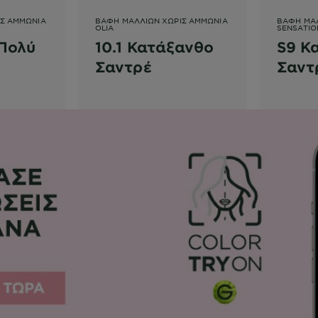
ΊΣ ΑΜΜΩΝΊΑ
ΒΑΦΉ ΜΑΛΛΙΏΝ ΧΩΡΊΣ ΑΜΜΩΝΊΑ
ΒΑΦΉ ΜΑ
OLIA
SENSATIO
 Πολύ
10.1 Κατάξανθο
S9 Κ
Σαντρέ
Σαντ