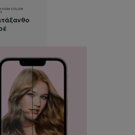
ΛΛΙΏΝ COLOR
N
ατάξανθο
ρέ