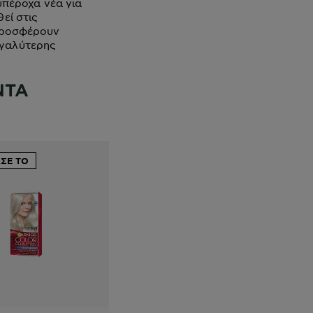
υπέροχα νέα για
εί στις
 προσφέρουν
εγαλύτερης
ΝΤΑ
ΣΕ ΤΟ