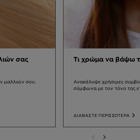
λλιών σας
Τι χρώμα να βάψω τ
ων μαλλιών σου.
Ανακάλυψε χρήσιμες συμβου
σύμφωνα με τον τόνο της ε
ΔΙΑΒΑΣΤΕ ΠΕΡΙΣΣΟΤΕΡΑ