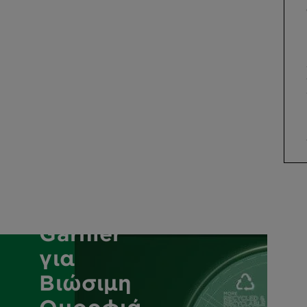
Δέσμευση
της
Garnier
για
Βιώσιμη
Ομορφιά