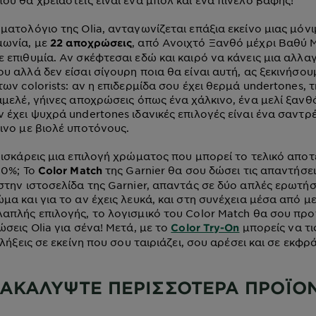
ματολόγιο της Olia, ανταγωνίζεται επάξια εκείνο μιας μόν
μωνία, με
, από Ανοιχτό Ξανθό μέχρι Βαθύ 
22 αποχρώσεις
 επιθυμία. Αν σκέφτεσαι εδώ και καιρό να κάνεις μια αλλ
υ αλλά δεν είσαι σίγουρη ποια θα είναι αυτή, ας ξεκινήσο
ων colorists: αν η επιδερμίδα σου έχει θερμά undertones, 
αμελέ, γήινες αποχρώσεις όπως ένα χάλκινο, ένα μελί ξανθ
 έχει ψυχρά undertones ιδανικές επιλογές είναι ένα σαντρ
ινο με βιολέ υποτόνους.
ρισκάρεις μια επιλογή χρώματος που μπορεί το τελικό απο
00%; Το
της Garnier θα σου δώσει τις απαντήσει
Color Match
στην ιστοσελίδα της Garnier, απαντάς σε δύο απλές ερωτήσε
μα και για το αν έχεις λευκά, και στη συνέχεια μέσα από μ
απλής επιλογής, το λογισμικό του Color Match θα σου προτ
σεις Olia για σένα! Μετά, με το
μπορείς να τι
Color Try-On
αλήξεις σε εκείνη που σου ταιριάζει, σου αρέσει και σε εκφρά
ΑΚΑΛΥΨΤΕ ΠΕΡΙΣΣΟΤΕΡΑ ΠΡΟΪΟ