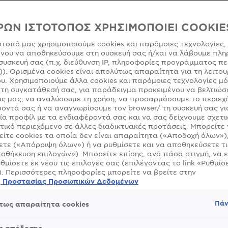
νία & Χρωματολόγιο
ΡΩΝ ΙΣΤΟΤΟΠΟΣ ΧΡΗΣΙΜΟΠΟΙΕΙ COOKIE
ιλέξεις;
ότοπό μας χρησιμοποιούμε cookies και παρόμοιες τεχνολογίες,
νου να αποθηκεύσουμε στη συσκευή σας ή/και να λάβουμε πλη
συσκευή σας (π.χ. διεύθυνση IP, πληροφορίες προγράμματος πε
)). Ορισμένα cookies είναι απολύτως απαραίτητα για τη λειτου
έρωση Ιουνίου 10, 2025
υ. Χρησιμοποιούμε άλλα cookies και παρόμοιες τεχνολογίες μ
τη συγκατάθεσή σας, για παράδειγμα προκειμένου να βελτιώσ
ς μας, να αναλύσουμε τη χρήση, να προσαρμόσουμε το περιεχ
οντά σας ή να αναγνωρίσουμε τον browser/ τη συσκευή σας γι
ία προφίλ με τα ενδιαφέροντά σας και να σας δείχνουμε σχετι
τικό περιεχόμενο σε άλλες διαδικτυακές προτάσεις. Μπορείτε
ις αλλαγές στο χρώμα των μαλλιών σου αλλά στέκεσαι διστ
ίτε cookies τα οποία δεν είναι απαραίτητα («Αποδοχή όλων»)
αμμωνία που περιέχουν οι «κλασικές»
μόνιμες βαφές
γιατί 
τε («Απόρριψη όλων») ή να ρυθμίσετε και να αποθηκεύσετε τι
άσει την ποιότητα της τρίχας, ή αν έχεις ευαίσθητο τριχω
οθήκευση επιλογών»). Μπορείτε επίσης, ανά πάσα στιγμή, να 
θειά σου να αλλάξεις το hair color σου, σου έχουμε νέα: π
υθμίσετε εκ νέου τις επιλογές σας (επιλέγοντας το link «Ρυθμίσε
όποιο χρώμα θέλεις γιατί υπάρχει μια τέλεια εναλλακτική π
). Περισσότερες πληροφορίες μπορείτε να βρείτε στην
θε άποψη. Ο λόγος για τη
μόνιμη βαφή μαλλιών χωρίς αμ
ή Προστασίας Προσωπικών Δεδομένων
τλεί τη δύναμή της από τα έλαια για να δώσει ένα εκπληκ
μαλλιά. Αυτό το άλμα στην ανάπτυξη λιγότερο επιβλαβώ
Πάν
τως απαραίτητα cookies
χάρη στις φυσικές θρεπτικές και προστατευτικές ιδιότητες 
ία είναι ιδανικά για την φροντίδα των μαλλιών και την ενυ