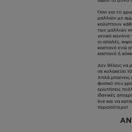
Όσο για το χρω
μαλλιών με αμ
καλύπτουν κάθε
των μαλλιών σο
γενικό κανόνα τ
οι απαλές, καρ
καστανό ενώ αν
καστανό ή κόκκ
Δεν θέλεις να 
σε κολακεύει 1
Απλά μπαίνεις 
φυσικό σου χρώ
ερωτήσεις πολλ
ιδανικές αποχρώ
live και να κατ
περισσότερο!
ΑΝ