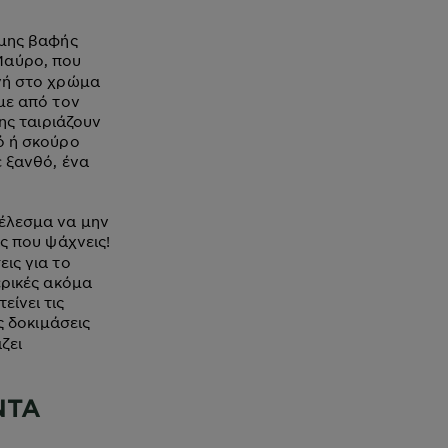
ιμης βαφής
Μαύρο, που
αγή στο χρώμα
υμε από τον
της ταιριάζουν
ό ή σκούρο
έ ξανθό, ένα
τέλεσμα να μην
ς που ψάχνεις!
ις για το
ερικές ακόμα
είνει τις
ς δοκιμάσεις
ζει
ΝΤΑ