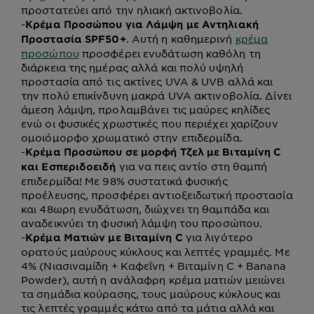
προστατεύει από την ηλιακή ακτινοβολία.
-
Κρέμα Προσώπου για Λάμψη με Αντηλιακή
. Αυτή η καθημερινή
κρέμα
Προστασία SPF50+
προσώπου
προσφέρει ενυδάτωση καθόλη τη
διάρκεια της ημέρας αλλά και πολύ υψηλή
προστασία από τις ακτίνες UVA & UVB αλλά και
την πολύ επικίνδυνη μακρά UVA ακτινοβολία. Δίνει
άμεση λάμψη, προλαμβάνει τις μαύρες κηλίδες
ενώ οι φυσικές χρωστικές που περιέχει χαρίζουν
ομοιόμορφο χρωματικό στην επιδερμίδα.
-
Κρέμα Προσώπου σε μορφή Τζελ με Βιταμίνη C
για να πεις αντίο στη θαμπή
και Εσπεριδοειδή
επιδερμίδα! Με 98% συστατικά φυσικής
προέλευσης, προσφέρει αντιοξειδωτική προστασία
και 48ωρη ενυδάτωση, διώχνει τη θαμπάδα και
αναδεικνύει τη φυσική λάμψη του προσώπου.
-
για λιγότερο
Κρέμα Ματιών με Βιταμίνη C
ορατούς μαύρους κύκλους και λεπτές γραμμές. Με
4% (Νιασιναμίδη + Καφεΐνη + Βιταμίνη C + Banana
Powder), αυτή η ανάλαφρη κρέμα ματιών μειώνει
τα σημάδια κούρασης, τους μαύρους κύκλους και
τις λεπτές γραμμές κάτω από τα μάτια αλλά και