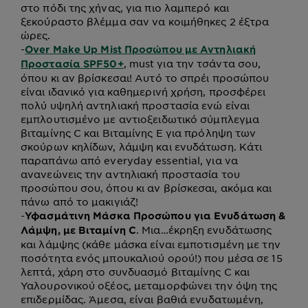
στο πόδι της χήνας, για πιο λαμπερό και
ξεκούραστο βλέμμα σαν να κοιμήθηκες 2 έξτρα
ώρες.
-
Over Make Up Mist Προσώπου με Αντηλιακή
, must για την τσάντα σου,
Προστασία SPF50+
όπου κι αν βρίσκεσαι! Αυτό το σπρέι προσώπου
είναι ιδανικό για καθημερινή χρήση, προσφέρει
πολύ υψηλή αντηλιακή προστασία ενώ είναι
εμπλουτισμένο με αντιοξειδωτικό σύμπλεγμα
βιταμίνης C και Βιταμίνης Ε για πρόληψη των
σκούρων κηλίδων, λάμψη και ενυδάτωση. Κάτι
παραπάνω από everyday essential, για να
ανανεώνεις την αντηλιακή προστασία του
προσώπου σου, όπου κι αν βρίσκεσαι, ακόμα και
πάνω από το μακιγιάζ!
-
Υφασμάτινη Μάσκα Προσώπου για Ενυδάτωση &
. Μια…έκρηξη ενυδάτωσης
Λάμψη, με Bιταμίνη C
και λάμψης (κάθε μάσκα είναι εμποτισμένη με την
ποσότητα ενός μπουκαλιού ορού!) που μέσα σε 15
λεπτά, χάρη στο συνδυασμό βιταμίνης C και
Υαλουρονικού οξέος, μεταμορφώνει την όψη της
επιδερμίδας. Άμεσα, είναι βαθιά ενυδατωμένη,