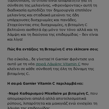
τυροσινάση, το οποίο είναι απαραίτητο για τη
σύνθεση της μελανίνης. «Φρενάροντας» αυτή τη
διαδικασία εμποδίζει την δημιουργία επιπλέον
μελανίνης και σταδιακά μειώνει τις ήδη
υπάρχουσες δυσχρωμίες και πανάδες.
Στοχεύοντας στις δυσχρωμίες, η βιταμίνη C
βελτιώνει αισθητά όχι μόνο τον τόνο αλλά και τη
λάμψη και τη διαύγεια της επιδερμίδας – δεν είναι
και λίγα!
Πώς θα εντάξεις τη Βιταμίνη C στο skincare σου;
Πιο εύκολα… δε γίνεται! Η Garnier φρόντισε για
αυτό με τη νέα
σειρά Λάμψης Vitamin C
που
κλείνει σε κάθε σύνθεσή της όλη τη δύναμη της
βιταμίνης C.
Η σειρά Garnier Vitamin C περιλαμβάνει:
-
, που
Νερό Καθαρισμού Micellaire με βιταμίνη C
απομακρύνει απαλά αλλά αποτελεσματικά
ρύπους, λιπαρότητα και μακιγιάζ ενώ ενισχύει τη
λάμψη της επιδερμίδας