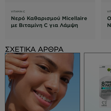
VITAMIN C
VI
Νερό Καθαρισμού Micellaire
Ο
με Βιταμίνη C για Λάμψη
Ν
Ο
ΣΧΕΤΙΚΑ ΑΡΘΡΑ