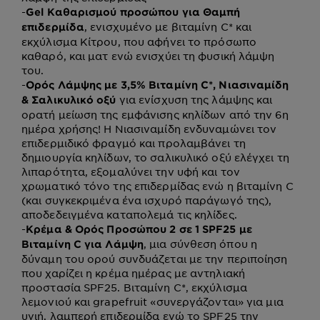
-
Gel Καθαρισμού προσώπου για Θαμπή
, ενισχυμένο με βιταμίνη C* και
επιδερμίδα
εκχύλισμα Κίτρου, που αφήνει το πρόσωπο
καθαρό, και ματ ενώ ενισχύει τη φυσική λάμψη
του.
-
Ορός Λάμψης με 3,5% Βιταμίνη C*, Νιασιναμίδη
για ενίσχυση της λάμψης και
& Σαλικυλικό οξύ
ορατή μείωση της εμφάνισης κηλίδων από την 6η
ημέρα χρήσης! Η Νιασιναμίδη ενδυναμώνει τον
επιδερμιδικό φραγμό και προλαμβάνει τη
δημιουργία κηλίδων, το σαλικυλικό οξύ ελέγχει τη
λιπαρότητα, εξομαλύνει την υφή και τον
χρωματικό τόνο της επιδερμίδας ενώ η βιταμίνη C
(και συγκεκριμένα ένα ισχυρό παράγωγό της),
αποδεδειγμένα καταπολεμά τις κηλίδες.
-
Κρέμα & Ορός Προσώπου 2 σε 1 SPF25 με
, μια σύνθεση όπου η
Βιταμίνη C για Λάμψη
δύναμη του ορού συνδυάζεται με την περιποίηση
που χαρίζει η κρέμα ημέρας με αντηλιακή
προστασία SPF25. Βιταμίνη C*, εκχύλισμα
λεμονιού και grapefruit «συνεργάζονται» για μια
υγιή, λαμπερή επιδερμίδα ενώ το SPF25 την