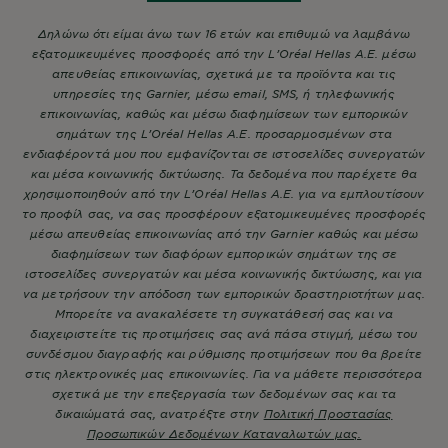
Δηλώνω ότι είμαι άνω των 16 ετών και επιθυμώ να λαμβάνω
εξατομικευμένες προσφορές από την L’Oréal Hellas A.E. μέσω
απευθείας επικοινωνίας, σχετικά με τα προϊόντα και τις
υπηρεσίες της Garnier, μέσω email, SMS, ή τηλεφωνικής
επικοινωνίας, καθώς και μέσω διαφημίσεων των εμπορικών
σημάτων της L’Oréal Hellas A.E. προσαρμοσμένων στα
ενδιαφέροντά μου που εμφανίζονται σε ιστοσελίδες συνεργατών
και μέσα κοινωνικής δικτύωσης. Τα δεδομένα που παρέχετε θα
χρησιμοποιηθούν από την L’Oréal Hellas A.E. για να εμπλουτίσουν
το προφίλ σας, να σας προσφέρουν εξατομικευμένες προσφορές
μέσω απευθείας επικοινωνίας από την Garnier καθώς και μέσω
διαφημίσεων των διαφόρων εμπορικών σημάτων της σε
ιστοσελίδες συνεργατών και μέσα κοινωνικής δικτύωσης, και για
να μετρήσουν την απόδοση των εμπορικών δραστηριοτήτων μας.
Μπορείτε να ανακαλέσετε τη συγκατάθεσή σας και να
διαχειριστείτε τις προτιμήσεις σας ανά πάσα στιγμή, μέσω του
συνδέσμου διαγραφής και ρύθμισης προτιμήσεων που θα βρείτε
στις ηλεκτρονικές μας επικοινωνίες. Για να μάθετε περισσότερα
σχετικά με την επεξεργασία των δεδομένων σας και τα
δικαιώματά σας, ανατρέξτε στην
Πολιτική Προστασίας
Προσωπικών Δεδομένων Καταναλωτών μας.