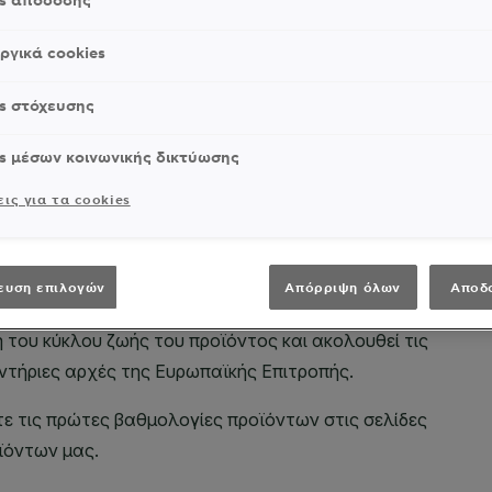
es απόδοσης
ργικά cookies
s στόχευσης
s μέσων κοινωνικής δικτύωσης
ις για τα cookies
ευση επιλογών
Απόρριψη όλων
Αποδ