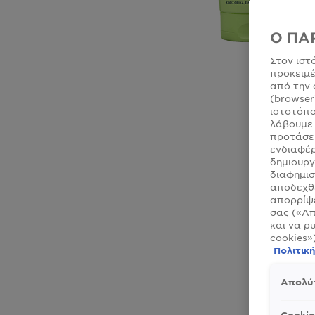
Ο ΠΑ
Στον ιστ
προκειμέ
από την 
(browser
ιστοτόπο
λάβουμε 
προτάσει
ενδιαφέρ
δημιουργ
CLOSE SUBPANEL
διαφημισ
αποδεχθε
CLOSE SUBPANEL
απορρίψε
σας («Απ
CLOSE SUBPANEL
και να ρ
cookies»
CLOSE SUBPANEL
Πολιτικ
Απολύ