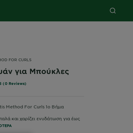
HOD FOR CURLS
άν για Μπούκλες
5 (0 Reviews)
tis Method For Curls 1o Βήμα
παλά και χαρίζει ενυδάτωση για έως
α μπούκλες γεμάτες ζωή και
ΣΌΤΕΡΑ
α.