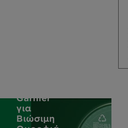
Δέσμευση
της
Garnier
για
Βιώσιμη