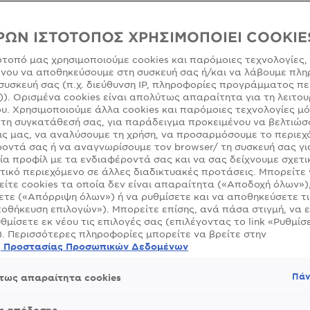
ΜΈΓΕΘΟΣ
Ιδανικό για
μαλλιών.
ΡΩΝ ΙΣΤΟΤΟΠΟΣ ΧΡΗΣΙΜΟΠΟΙΕΙ COOKIE
ότοπό μας χρησιμοποιούμε cookies και παρόμοιες τεχνολογίες,
νου να αποθηκεύσουμε στη συσκευή σας ή/και να λάβουμε πλη
SLIDE 1
SLIDE 2
SLIDE 3
SLIDE 4
SLIDE 5
SLIDE 6
SLIDE 7
SLIDE 8
SLIDE 9
SLIDE 10
συσκευή σας (π.χ. διεύθυνση IP, πληροφορίες προγράμματος πε
)). Ορισμένα cookies είναι απολύτως απαραίτητα για τη λειτου
υ. Χρησιμοποιούμε άλλα cookies και παρόμοιες τεχνολογίες μ
τη συγκατάθεσή σας, για παράδειγμα προκειμένου να βελτιώσ
ς μας, να αναλύσουμε τη χρήση, να προσαρμόσουμε το περιεχ
οντά σας ή να αναγνωρίσουμε τον browser/ τη συσκευή σας γι
ία προφίλ με τα ενδιαφέροντά σας και να σας δείχνουμε σχετι
τικό περιεχόμενο σε άλλες διαδικτυακές προτάσεις. Μπορείτε
ίτε cookies τα οποία δεν είναι απαραίτητα («Αποδοχή όλων»)
τε («Απόρριψη όλων») ή να ρυθμίσετε και να αποθηκεύσετε τι
οθήκευση επιλογών»). Μπορείτε επίσης, ανά πάσα στιγμή, να 
υθμίσετε εκ νέου τις επιλογές σας (επιλέγοντας το link «Ρυθμίσε
). Περισσότερες πληροφορίες μπορείτε να βρείτε στην
ή Προστασίας Προσωπικών Δεδομένων
Πάν
τως απαραίτητα cookies