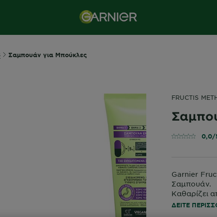
s
Σαμπουάν για Μπούκλες
FRUCTIS MET
Σαμπου
0,0/
Garnier Fruc
Σαμπουάν.
Καθαρίζει α
72 ώρες, γι
ΔΕΊΤΕ ΠΕΡΙΣ
ελαστικότητ