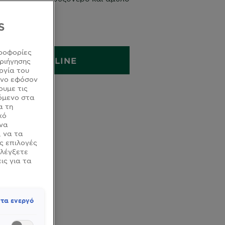
τα και λάμψη.
S
340ML
ροφορίες
ΑΓΟΡΑ ONLINE
ριήγησης
ργία του
όνο εφόσον
ουμε τις
όμενο στα
α τη
κό
 να
, να τα
ς επιλογές
ελέγξετε
ις για τα
τα ενεργό