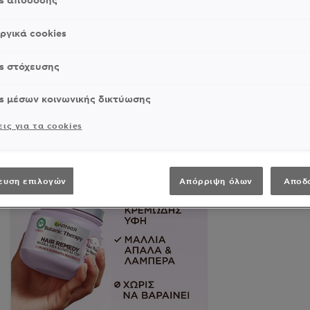
es απόδοσης
ργικά cookies
s στόχευσης
s μέσων κοινωνικής δικτύωσης
ις για τα cookies
ευση επιλογών
Απόρριψη όλων
Αποδ