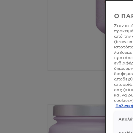
Ο ΠΑ
Στον ιστ
προκειμέ
από την 
(browser
ιστοτόπο
λάβουμε 
προτάσει
ενδιαφέρ
δημιουργ
διαφημισ
αποδεχθε
απορρίψε
σας («Απ
και να ρ
cookies»
Πολιτικ
Απολύ