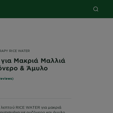
RAPY RICE WATER
για Μακριά Μαλλιά
όνερο & Άμυλο
Reviews)
 λεπτού RICE WATER για μακριά
ουτισμένο με ρυζόνερο και άμυλο