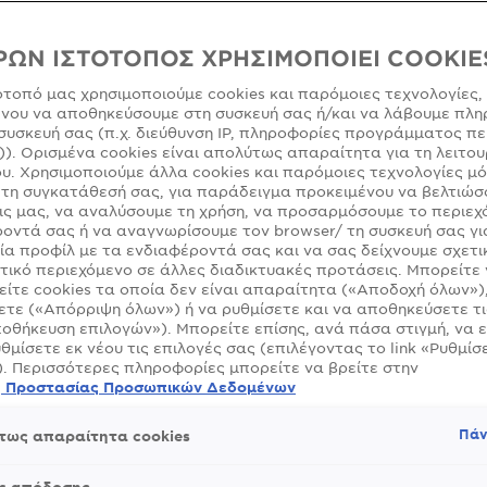
για απαλότη
ΡΩΝ ΙΣΤΟΤΟΠΟΣ ΧΡΗΣΙΜΟΠΟΙΕΙ COOKIE
ΜΈΓΕΘΟΣ
ότοπό μας χρησιμοποιούμε cookies και παρόμοιες τεχνολογίες,
νου να αποθηκεύσουμε στη συσκευή σας ή/και να λάβουμε πλη
συσκευή σας (π.χ. διεύθυνση IP, πληροφορίες προγράμματος πε
)). Ορισμένα cookies είναι απολύτως απαραίτητα για τη λειτου
υ. Χρησιμοποιούμε άλλα cookies και παρόμοιες τεχνολογίες μ
τη συγκατάθεσή σας, για παράδειγμα προκειμένου να βελτιώσ
ς μας, να αναλύσουμε τη χρήση, να προσαρμόσουμε το περιεχ
οντά σας ή να αναγνωρίσουμε τον browser/ τη συσκευή σας γι
ία προφίλ με τα ενδιαφέροντά σας και να σας δείχνουμε σχετι
τικό περιεχόμενο σε άλλες διαδικτυακές προτάσεις. Μπορείτε
ίτε cookies τα οποία δεν είναι απαραίτητα («Αποδοχή όλων»)
τε («Απόρριψη όλων») ή να ρυθμίσετε και να αποθηκεύσετε τι
οθήκευση επιλογών»). Μπορείτε επίσης, ανά πάσα στιγμή, να 
υθμίσετε εκ νέου τις επιλογές σας (επιλέγοντας το link «Ρυθμίσε
). Περισσότερες πληροφορίες μπορείτε να βρείτε στην
ή Προστασίας Προσωπικών Δεδομένων
Πάν
τως απαραίτητα cookies