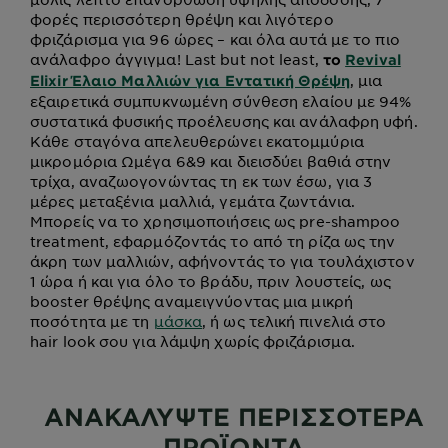
φορές περισσότερη θρέψη και λιγότερο
φριζάρισμα για 96 ώρες – και όλα αυτά με το πιο
ανάλαφρο άγγιγμα! Last but not least,
το
Revival
, μια
Elixir Έλαιο Μαλλιών για Εντατική Θρέψη
εξαιρετικά συμπυκνωμένη σύνθεση ελαίου με 94%
συστατικά φυσικής προέλευσης και ανάλαφρη υφή.
Κάθε σταγόνα απελευθερώνει εκατομμύρια
μικρομόρια Ωμέγα 6&9 και διεισδύει βαθιά στην
τρίχα, αναζωογονώντας τη εκ των έσω, για 3
μέρες μεταξένια μαλλιά, γεμάτα ζωντάνια.
Μπορείς να το χρησιμοποιήσεις ως pre-shampoo
treatment, εφαρμόζοντάς το από τη ρίζα ως την
άκρη των μαλλιών, αφήνοντάς το για τουλάχιστον
1 ώρα ή και για όλο το βράδυ, πριν λουστείς, ως
booster θρέψης αναμειγνύοντας μια μικρή
ποσότητα με τη
μάσκα
, ή ως τελική πινελιά στο
hair look σου για λάμψη χωρίς φριζάρισμα.
ΑΝΑΚΑΛΥΨΤΕ ΠΕΡΙΣΣΟΤΕΡΑ
ΠΡΟΪΟΝΤΑ