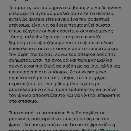
Το πρώτο, και πιο σημαντικό βήμα, για να δείχνουν
υπέροχα τα σγουρά μαλλιά σου είτε τα αφήσεις
εντελώς φυσικά είτε κάνεις ένα πιο σοφιστικέ
χτένισμα, είναι να τα έχεις περιποιηθεί σωστά.
Όπως εξηγούν οι hair experts, ο συγκεκριμένος
τύπος μαλλιών έχει την τάση να εμφανίζει
ξηρότητα και φριζάρισμα γιατί τα φυσικά έλαια
δυσκολεύονται να φτάσουν από το τριχωτό μέχρι
την άκρη της τρίχας, λόγω του σπειροειδούς της
σχήματος. Έτσι, τα σγουρά και τα wavy μαλλιά
συχνά είναι πιο
ξηρά
σε σχέση με τα ίσια, αλλά και
πιο επιρρεπή στο σπάσιμο. Σε συγκεκριμένα
σημεία κατά μήκος της τρίχας, το περιτρίχιο
περιορίζεται σε ένα ή δύο μόνο layers, με
αποτέλεσμα να είναι πολύ εύθραυστο, να αφήνει
τον φλοιό απροστάτευτο και να γίνεται επιρρεπής
στο σπάσιμο.
Τίποτα από τα παραπάνω δεν θα αγγίξει τις
μπούκλες σου, αρκεί να τους προσφέρεις την
φροντίδα που χρειάζονται. Για αυτό φροντίζει
η
ανανεωμένη σειρά περιποίησης
Botanic Therapy