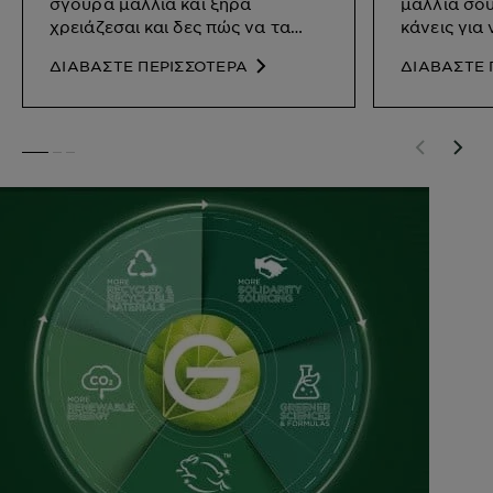
σγουρά μαλλιά και ξηρά
μαλλιά σου 
χρειάζεσαι και δες πώς να τα
κάνεις για
χρησιμοποιήσεις.
ΔΙΑΒΑΣΤΕ ΠΕΡΙΣΣΟΤΕΡΑ
ΔΙΑΒΑΣΤΕ 
SLIDE 1
SLIDE 2
SLIDE 3