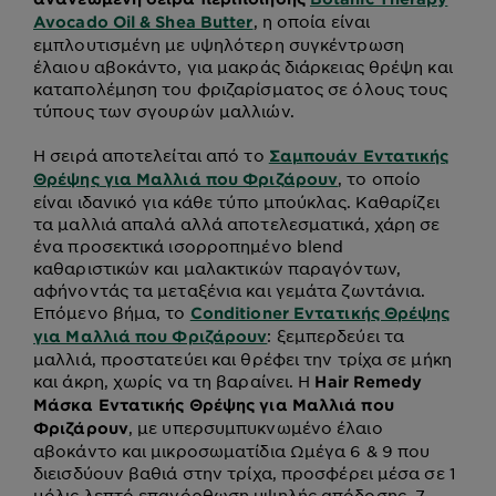
, η οποία είναι
Avocado Oil & Shea Butter
εμπλουτισμένη με υψηλότερη συγκέντρωση
έλαιου αβοκάντο, για μακράς διάρκειας θρέψη και
καταπολέμηση του φριζαρίσματος σε όλους τους
τύπους των σγουρών μαλλιών.
Η σειρά αποτελείται από το
Σαμπουάν Εντατικής
, το οποίο
Θρέψης για Μαλλιά που Φριζάρουν
είναι ιδανικό για κάθε τύπο μπούκλας. Καθαρίζει
τα μαλλιά απαλά αλλά αποτελεσματικά, χάρη σε
ένα προσεκτικά ισορροπημένο blend
καθαριστικών και μαλακτικών παραγόντων,
αφήνοντάς τα μεταξένια και γεμάτα ζωντάνια.
Επόμενο βήμα, το
Conditioner Εντατικής Θρέψης
: ξεμπερδεύει τα
για Μαλλιά που Φριζάρουν
μαλλιά, προστατεύει και θρέφει την τρίχα σε μήκη
και άκρη, χωρίς να τη βαραίνει. Η
Hair Remedy
Μάσκα Εντατικής Θρέψης για Μαλλιά που
, με υπερσυμπυκνωμένο έλαιο
Φριζάρουν
αβοκάντο και μικροσωματίδια Ωμέγα 6 & 9 που
διεισδύουν βαθιά στην τρίχα, προσφέρει μέσα σε 1
μόλις λεπτό επανόρθωση υψηλής απόδοσης, 7