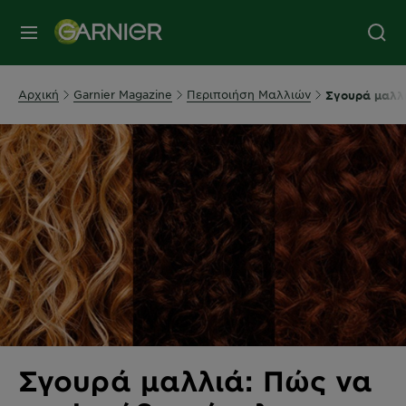
MENU
Αρχική
Garnier Magazine
Περιποιήση Μαλλιών
Σγουρά μαλλι
Σγουρά μαλλιά: Πώς να