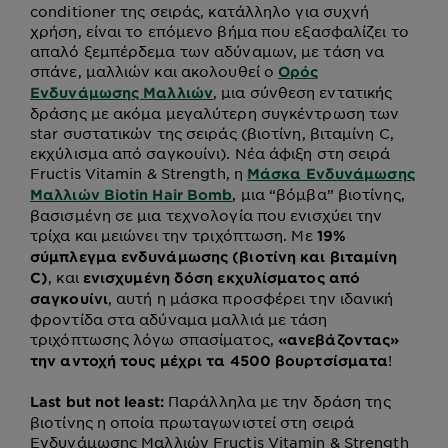
conditioner της σειράς, κατάλληλο για συχνή
χρήση, είναι το επόμενο βήμα που εξασφαλίζει το
απαλό ξεμπέρδεμα των αδύναμων, με τάση να
σπάνε, μαλλιών και ακολουθεί ο
Ορός
, μια σύνθεση εντατικής
Ενδυνάμωσης Μαλλιών
δράσης με ακόμα μεγαλύτερη συγκέντρωση των
star συστατικών της σειράς (βιοτίνη, βιταμίνη C,
εκχύλισμα από σαγκουίνι). Νέα άφιξη στη σειρά
Fructis Vitamin & Strength, η
Μάσκα Ενδυνάμωσης
, μια “βόμβα” βιοτίνης,
Μαλλιών Biotin Hair Bomb
βασισμένη σε μια τεχνολογία που ενισχύει την
τρίχα και μειώνει την τριχόπτωση. Με
19%
σύμπλεγμα ενδυνάμωσης
(βιοτίνη και βιταμίνη
, και
C)
ενισχυμένη δόση εκχυλίσματος από
, αυτή η μάσκα προσφέρει την ιδανική
σαγκουίνι
φροντίδα στα αδύναμα μαλλιά με τάση
τριχόπτωσης λόγω σπασίματος,
«ανεβάζοντας»
!
την αντοχή τους μέχρι τα 4500 βουρτσίσματα
Παράλληλα με την δράση της
Last but not least:
βιοτίνης η οποία πρωταγωνιστεί στη σειρά
Ενδυνάμωσης Μαλλιών Fructis Vitamin & Strength