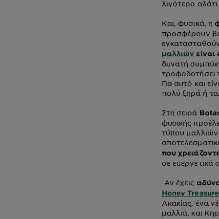
λιγότερο αλάτι
Και, φυσικά, η
φ
προσφέρουν βα
εγκατασταθούν 
μαλλιών
είναι
δυνατή συμπύκν
τροφοδοτήσει τ
Για αυτό και ε
πολύ ξηρά ή τ
Στη σειρά
Botan
φυσικής προέλε
τύπου μαλλιών-
αποτελεσματικέ
που χρειάζοντα
σε ευεργετικά 
-
Αν έχεις
αδύνα
Honey Treasure
Ακακίας, ένα ν
μαλλιά, και Κη