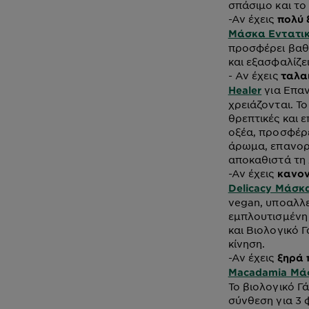
σπάσιμο και το
-
Αν έχεις
πολύ 
Μάσκα Εντατι
προσφέρει βαθ
και εξασφαλίζε
-
Αν έχεις
ταλα
για Επαν
Healer
χρειάζονται. Τ
θρεπτικές και 
οξέα, προσφέρε
άρωμα, επανορθ
αποκαθιστά τη
-
Αν έχεις
κανον
Delicacy Μάσκ
vegan, υποαλλε
εμπλουτισμένη 
και Βιολογικό 
κίνηση.
-
Αν έχεις
ξηρά 
Macadamia Μά
Το βιολογικό Γ
σύνθεση για 3 