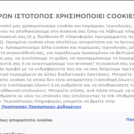
άτωση: Γιατί είναι
ΡΩΝ ΙΣΤΟΤΟΠΟΣ ΧΡΗΣΙΜΟΠΟΙΕΙ COOKIE
ιμη το καλοκαίρι;
ότοπό μας χρησιμοποιούμε cookies και παρόμοιες τεχνολογίες,
νου να αποθηκεύσουμε στη συσκευή σας ή/και να λάβουμε πλη
συσκευή σας (π.χ. διεύθυνση IP, πληροφορίες προγράμματος πε
)). Ορισμένα cookies είναι απολύτως απαραίτητα για τη λειτου
μέρωση Αυγούστου 28, 2024
υ. Χρησιμοποιούμε άλλα cookies και παρόμοιες τεχνολογίες μ
τη συγκατάθεσή σας, για παράδειγμα προκειμένου να βελτιώσ
ς μας, να αναλύσουμε τη χρήση, να προσαρμόσουμε το περιεχ
οντά σας ή να αναγνωρίσουμε τον browser/ τη συσκευή σας γι
ία προφίλ με τα ενδιαφέροντά σας και να σας δείχνουμε σχετι
τικό περιεχόμενο σε άλλες διαδικτυακές προτάσεις. Μπορείτε
λαιπωρεί μόνο την επιδερμίδα αλλά και τα μαλλιά, τα οποί
ίτε cookies τα οποία δεν είναι απαραίτητα («Αποδοχή όλων»)
ιθέσεις των ακτίνων UV, τη ζέστη, το αλάτι της θάλασσας, 
τε («Απόρριψη όλων») ή να ρυθμίσετε και να αποθηκεύσετε τι
έρα. Και, ενώ στο πρόσωπο και το σώμα φροντίζουμε να π
οθήκευση επιλογών»). Μπορείτε επίσης, ανά πάσα στιγμή, να 
ιακή προστασία, οι περισσότερες από εμάς δεν κάνουμε το ί
υθμίσετε εκ νέου τις επιλογές σας (επιλέγοντας το link «Ρυθμίσε
ήνοντάς τα στην τύχη τους- μέχρι που κάποια στιγμή οι αν
). Περισσότερες πληροφορίες μπορείτε να βρείτε στην
αι η εικόνα τους εκπέμπει σήμα SOS!
ή Προστασίας Προσωπικών Δεδομένων
ούνται τα μαλλιά το καλοκαίρι;
Πάν
τως απαραίτητα cookies
ασίες, επιθετική υπεριώδης ακτινοβολία, αλάτι, χλώριο, ι