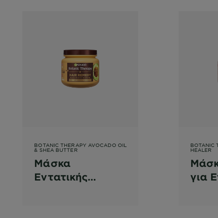
BOTANIC THERAPY AVOCADO OIL
BOTANIC 
& SHEA BUTTER
HEALER
Μάσκα
Μάσκ
Εντατικής
για 
Θρέψης για
&
Μαλλιά που
Επαν
Φριζάρουν