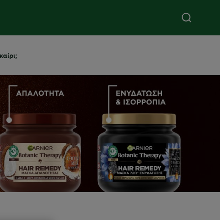
καίρι;