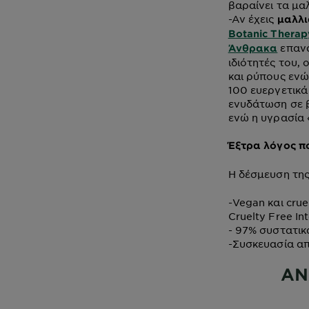
βαραίνει τα μα
-
Αν έχεις
μαλλι
Botanic Thera
επανα
Άνθρακα
ιδιότητές του,
και ρύπους ενώ
100 ευεργετικά
ενυδάτωση σε 
ενώ η υγρασία «
Έξτρα λόγος πο
Η δέσμευση της
-
Vegan και crue
Cruelty Free In
-
97% συστατικά
-
Συσκευασία α
ΑΝ