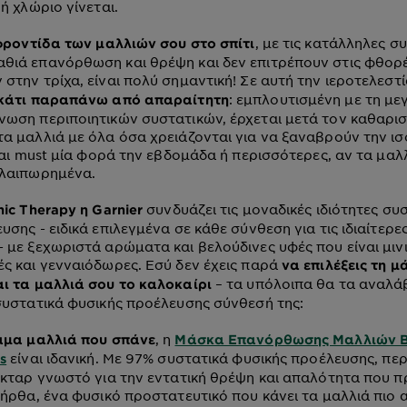
 ή χλώριο γίνεται.
, με τις κατάλληλες σ
ροντίδα των μαλλιών σου στο σπίτι
θιά επανόρθωση και θρέψη και δεν επιτρέπουν στις φθορ
στην τρίχα, είναι πολύ σημαντική! Σε αυτή την ιεροτελεστ
: εμπλουτισμένη με τη μ
 κάτι παραπάνω από απαραίτητη
ωση περιποιητικών συστατικών, έρχεται μετά τον καθαρι
α μαλλιά με όλα όσα χρειάζονται για να ξαναβρούν την ισ
ίναι must μία φορά την εβδομάδα ή περισσότερες, αν τα μαλλ
αλαιπωρημένα.
συνδυάζει τις μοναδικές ιδιότητες συ
ic Therapy η Garnier
υσης - ειδικά επιλεγμένα σε κάθε σύνθεση για τις ιδιαίτερε
 με ξεχωριστά αρώματα και βελούδινες υφές που είναι μινι
ς και γενναιόδωρες. Εσύ δεν έχεις παρά
να επιλέξεις τη 
– τα υπόλοιπα θα τα αναλάβ
ι τα μαλλιά σου το καλοκαίρι
συστατικά φυσικής προέλευσης σύνθεσή της:
, η
μα μαλλιά που σπάνε
Mάσκα Επανόρθωσης Μαλλιών Bo
είναι ιδανική. Με 97% συστατικά φυσικής προέλευσης, περ
s
έκταρ γνωστό για την εντατική θρέψη και απαλότητα που 
ρήρθα, ένα φυσικό προστατευτικό που κάνει τα μαλλιά πιο 