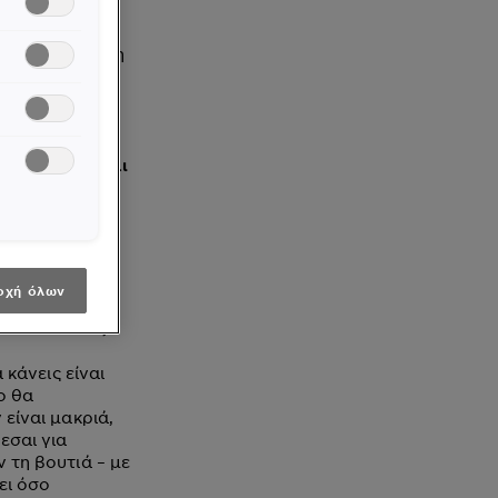
λλιά σου
καθόλου
ή και την αγάπη
απροετοίμαστα
 έναν βαθμό
ργασίες, τα
 τις διακοπές
ζες
επιτίθενται
ουν τη δύναμη
.
 φθορές
στην
ν
ις χρωστικές
οχή όλων
μαλλιών σου;
 κάνεις είναι
ο θα
είναι μακριά,
εσαι για
 τη βουτιά – με
ει όσο