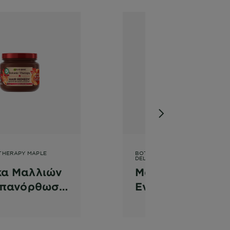
THERAPY MAPLE
BOTANIC THERAPY OAT MILK
DELICACY
α Μαλλιών
Μάσκα
Επανόρθωση
Ενυδάτωσης
Μαλλιών &
ασύσταση
Λάμψης