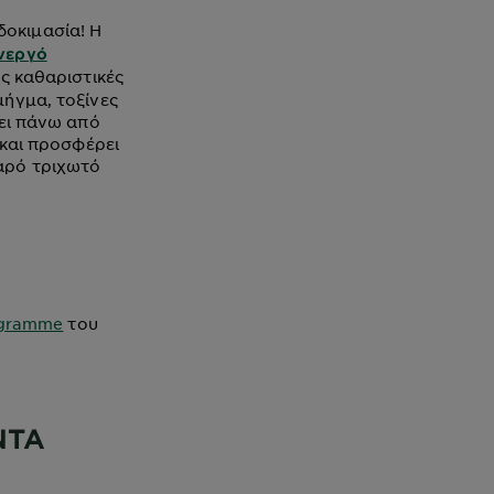
 δοκιμασία! Η
νεργό
ς καθαριστικές
ήγμα, τοξίνες
χει πάνω από
 και προσφέρει
αρό τριχωτό
ogramme
του
ΝΤΑ