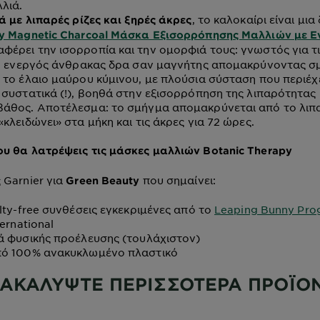
λλιά.
, το καλοκαίρι είναι μια
ά με λιπαρές ρίζες και ξηρές άκρες
py Magnetic Charcoal Μάσκα Εξισορρόπησης Μαλλιών με Ε
φέρει την ισορροπία και την ομορφιά τους: γνωστός για τι
 ο ενεργός άνθρακας δρα σαν μαγνήτης απομακρύνοντας σμ
 το έλαιο μαύρου κύμινου, με πλούσια σύσταση που περιέ
 συστατικά (!), βοηθά στην εξισορρόπηση της λιπαρότητας
βάθος. Αποτέλεσμα: το σμήγμα απομακρύνεται από το λιπ
κλειδώνει» στα μήκη και τις άκρες για 72 ώρες.
υ θα λατρέψεις τις μάσκες μαλλιών Botanic Therapy
 Garnier για
που σημαίνει:
Green Beauty
lty-free συνθέσεις εγκεκριμένες από το
Leaping Bunny Pr
ternational
 φυσικής προέλευσης (τουλάχιστον)
πό 100% ανακυκλωμένο πλαστικό
ΑΚΑΛΥΨΤΕ ΠΕΡΙΣΣΟΤΕΡΑ ΠΡΟΪΟ