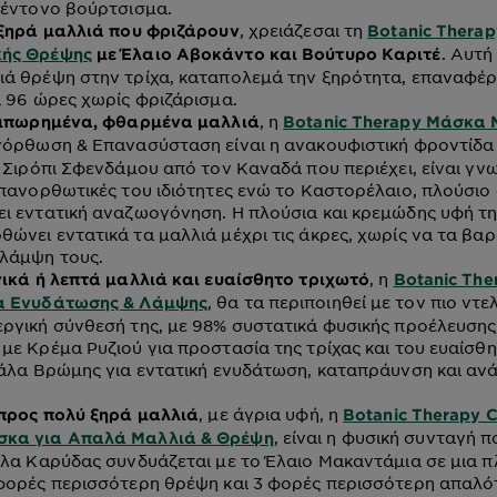
 έντονο βούρτσισμα.
, χρειάζεσαι τη
ξηρά μαλλιά που φριζάρουν
Botanic Thera
. Αυτή
κής Θρέψης
με Έλαιο Αβοκάντο και Βούτυρο Καριτέ
ιά θρέψη στην τρίχα, καταπολεμά την ξηρότητα, επαναφέρ
ι 96 ώρες χωρίς φριζάρισμα.
, η
ιπωρημένα, φθαρμένα μαλλιά
Botanic Therapy Μάσκα 
όρθωση & Επανασύσταση είναι η ανακουφιστική φροντίδα
ο Σιρόπι Σφενδάμου από τον Καναδά που περιέχει, είναι γνω
επανορθωτικές του ιδιότητες ενώ το Καστορέλαιο, πλούσιο
ι εντατική αναζωογόνηση. Η πλούσια και κρεμώδης υφή τη
ώνει εντατικά τα μαλλιά μέχρι τις άκρες, χωρίς να τα βαρα
 λάμψη τους.
, η
ικά ή λεπτά μαλλιά και ευαίσθητο τριχωτό
Botanic The
, θα τα περιποιηθεί με τον πιο ντε
α Ενυδάτωσης & Λάμψης
ργική σύνθεσή της, με 98% συστατικά φυσικής προέλευσης,
με Κρέμα Ρυζιού για προστασία της τρίχας και του ευαίσθ
Γάλα Βρώμης για εντατική ενυδάτωση, καταπράυνση και α
, με άγρια υφή, η
προς πολύ ξηρά μαλλιά
Botanic Therapy C
, είναι η φυσική συνταγή π
σκα για Απαλά Μαλλιά & Θρέψη
άλα Καρύδας συνδυάζεται με το Έλαιο Μακαντάμια σε μια π
φορές περισσότερη θρέψη και 3 φορές περισσότερη απαλό