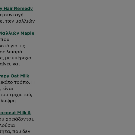
py Hair Remedy
 η συνταγή
ει των μαλλιών
Μαλλιών Maple
 που
στό για τις
 σε λιπαρά
ς, με υπέροχο
ίνει, και
rapy Oat Milk
λικάτο τρόπο. Η
 είναι
ητου τριχωτού,
νάλαφρη
oconut Milk &
ου χρειάζονται.
λούσια
τητα, που δεν