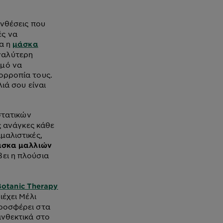
υνθέσεις που
ές να
ία η
μάσκα
εγαλύτερη
σμό να
ορροπία τους.
ιά σου είναι
στατικών
ς ανάγκες κάθε
μαλιστικές,
μάσκα μαλλιών
ει η πλούσια
tanic Therapy
ιέχει Μέλι
προσφέρει στα
ανθεκτικά στο