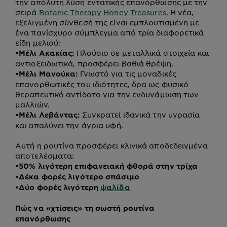
την απόλυτη λύση εντατικής επανόρθωσης με την
σειρά
Botanic Therapy Honey Treasures
. Η νέα,
εξελιγμένη σύνθεσή της είναι εμπλουτισμένη με
ένα πανίσχυρο σύμπλεγμα από τρία διαφορετικά
είδη μελιού:
Πλούσιο σε μεταλλικά στοιχεία και
•
Μέλι Ακακίας:
αντιοξειδωτικά, προσφέρει βαθιά θρέψη.
Γνωστό για τις μοναδικές
•
Μέλι Μανούκα:
επανορθωτικές του ιδιότητες, δρα ως φυσικό
θεραπευτικό αντίδοτο για την ενδυνάμωση των
μαλλιών.
Συγκρατεί ιδανικά την υγρασία
•
Μέλι Λεβάντας:
και απαλύνει την άγρια υφή.
Αυτή η ρουτίνα προσφέρει κλινικά αποδεδειγμένα
αποτελέσματα:
•
50% λιγότερη επιφανειακή φθορά στην τρίχα
•
Δέκα φορές λιγότερο σπάσιμο
•
Δύο φορές λιγότερη
ψαλίδα
Πώς να «χτίσεις» τη σωστή ρουτίνα
επανόρθωσης