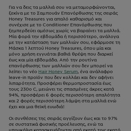
Για να δεις τα μαλλιά σου να μεταμορφώνονται,
ξεκίνα με το Σαμπουάν Επανόρθωσης της σειράς
Honey Treasures για απαλό καθαρισμό και
συνέχισε με το Conditioner Επανόρθωσης που
ξεμπερδεύει αμέσως χωρίς να βαραίνει τα μαλλιά.
Μία φορά την εβδομάδα ή περισσότερο, ανάλογα
με την κατάσταση των μαλλιών σου, εφάρμοσε τη
Μάσκα 1 λεπτού Honey Treasures, όπου μία και
μόνο χρήση εγγυάται βαθιά θρέψη που διαρκεί
έως και μία εβδομάδα. Από την ρουτίνα
επανόρθωσης των μαλλιών σου δεν μπορεί να
λείπει το νέο
Hair Honey Serum
, ένα ανάλαφρο
leave-in προϊόν που δεν κολλάει και δεν αφήνει
λιπαρότητα. Προσφέρει θερμοπροστασία έως
τους 230ο C, μειώνει τις σπασμένες άκρες κατά
94%, προσφέρει 6 φορές περισσότερη απαλότητα
και 2 φορές περισσότερη λάμψη στα μαλλιά ενώ
έχει και μια θεϊκή ευωδιά!
Οι συνθέσεις της σειράς αγγίζουν έως και το 97%
σε συστατικά φυσικής προέλευσης, ενώ τα
μπουκάλια κατασκευάζονται από εκατό τοις εκατό