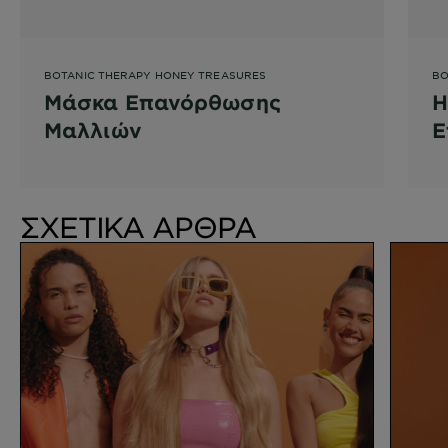
BOTANIC THERAPY HONEY TREASURES
BO
Μάσκα Επανόρθωσης
H
Μαλλιών
Ε
Φ
ΣΧΕΤΙΚΑ ΑΡΘΡΑ