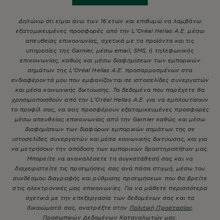
Δηλώνω ότι είμαι άνω των 16 ετών και επιθυμώ να λαμβάνω
εξατομικευμένες προσφορές από την L’Oréal Hellas A.E. μέσω
απευθείας επικοινωνίας, σχετικά με τα προϊόντα και τις
υπηρεσίες της Garnier, μέσω email, SMS, ή τηλεφωνικής
επικοινωνίας, καθώς και μέσω διαφημίσεων των εμπορικών
σημάτων της L’Oréal Hellas A.E. προσαρμοσμένων στα
ενδιαφέροντά μου που εμφανίζονται σε ιστοσελίδες συνεργατών
και μέσα κοινωνικής δικτύωσης. Τα δεδομένα που παρέχετε θα
χρησιμοποιηθούν από την L’Oréal Hellas A.E. για να εμπλουτίσουν
το προφίλ σας, να σας προσφέρουν εξατομικευμένες προσφορές
μέσω απευθείας επικοινωνίας από την Garnier καθώς και μέσω
διαφημίσεων των διαφόρων εμπορικών σημάτων της σε
ιστοσελίδες συνεργατών και μέσα κοινωνικής δικτύωσης, και για
να μετρήσουν την απόδοση των εμπορικών δραστηριοτήτων μας.
Μπορείτε να ανακαλέσετε τη συγκατάθεσή σας και να
διαχειριστείτε τις προτιμήσεις σας ανά πάσα στιγμή, μέσω του
συνδέσμου διαγραφής και ρύθμισης προτιμήσεων που θα βρείτε
στις ηλεκτρονικές μας επικοινωνίες. Για να μάθετε περισσότερα
σχετικά με την επεξεργασία των δεδομένων σας και τα
δικαιώματά σας, ανατρέξτε στην
Πολιτική Προστασίας
Προσωπικών Δεδομένων Καταναλωτών μας.